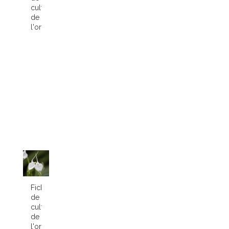
culture
de
l'orchidée...
Fiche
de
culture
de
l'orchidée...