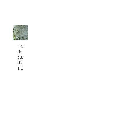
Fiche
de
culture
du
TILLANDSIA...