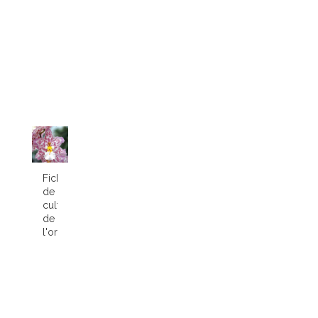
Fiche
de
culture
de
l'orchidée...