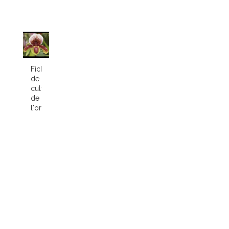
Fiche
de
culture
de
l'orchidée...