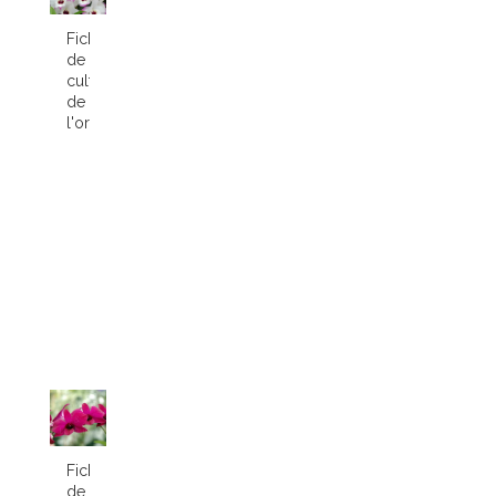
Fiche
de
culture
de
l'orchidée...
Fiche
de