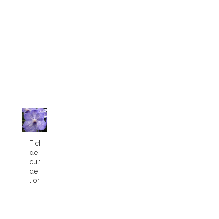
Fiche
de
culture
de
l'orchidée...