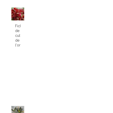
Fiche
de
culture
de
l'orchidée...