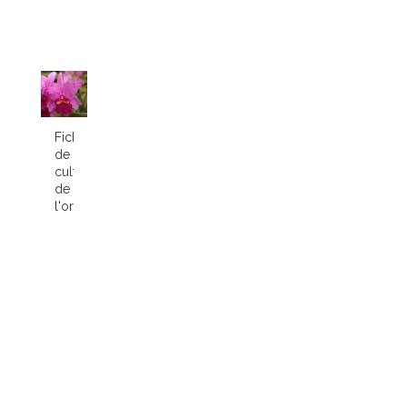
Fiche
de
culture
de
l'orchidée...