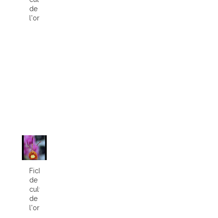
de
l'orchidée...
Fiche
de
culture
de
l'orchidée...