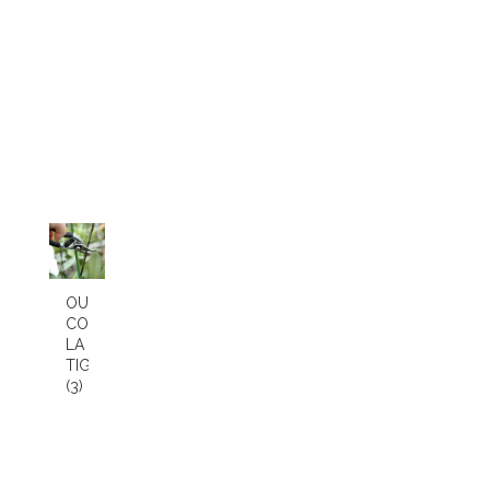
OU
COUPER
LA
TIGE
(3)