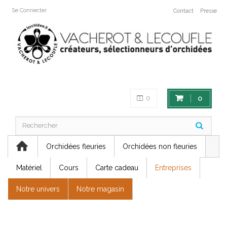
Se Connecter
Contact
Presse
0
0
Orchidées fleuries
Orchidées non fleuries
Matériel
Cours
Carte cadeau
Entreprises
Notre univers
Notre magasin