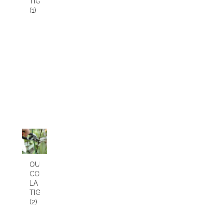
TIGE
(1)
OU
COUPER
LA
TIGE
(2)