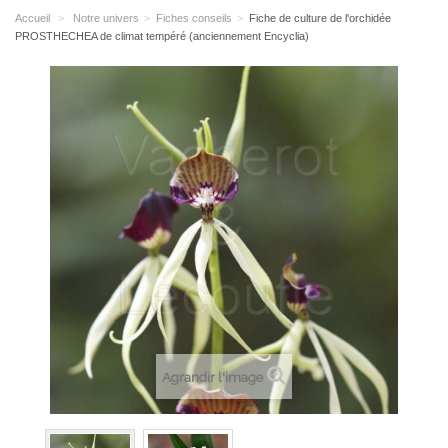
Accueil
>
Notre univers
>
Fiches conseils
>
Fiche de culture de l'orchidée
PROSTHECHEA de climat tempéré (anciennement Encyclia)
Agrandir l'image