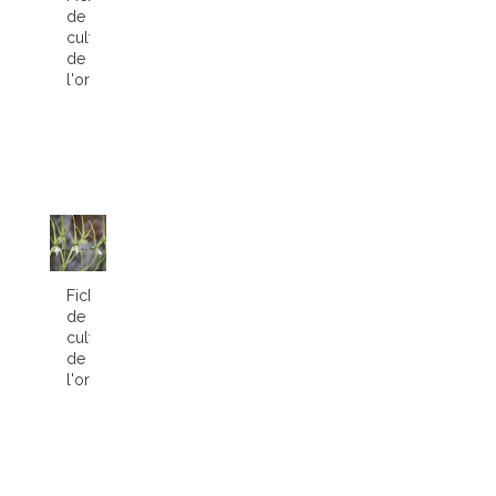
de
culture
de
l'orchidée...
Fiche
de
culture
de
l'orchidée...