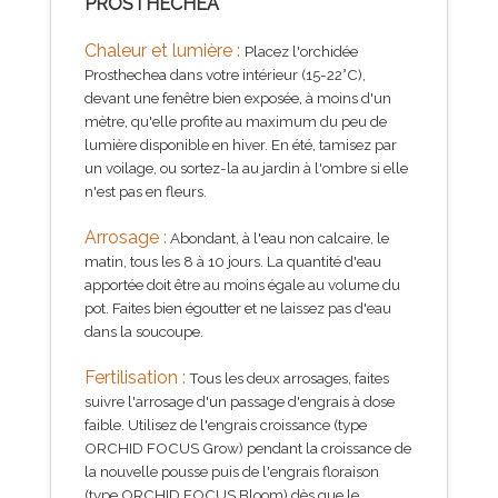
PROSTHECHEA
Chaleur et lumière :
Placez l'orchidée
Prosthechea dans votre intérieur (15-22°C),
devant une fenêtre bien exposée, à moins d'un
mètre, qu'elle profite au maximum du peu de
lumière disponible en hiver. En été, tamisez par
un voilage, ou sortez-la au jardin à l'ombre si elle
n'est pas en fleurs.
Arrosage :
Abondant, à l'eau non calcaire, le
matin, tous les 8 à 10 jours. La quantité d'eau
apportée doit être au moins égale au volume du
pot. Faites bien égoutter et ne laissez pas d'eau
dans la soucoupe.
Fertilisation :
Tous les deux arrosages, faites
suivre l'arrosage d'un passage d'engrais à dose
faible. Utilisez de l'engrais croissance (type
ORCHID FOCUS Grow) pendant la croissance de
la nouvelle pousse puis de l'engrais floraison
(type
O
RCHID FOCUS Bloom
) dès que le