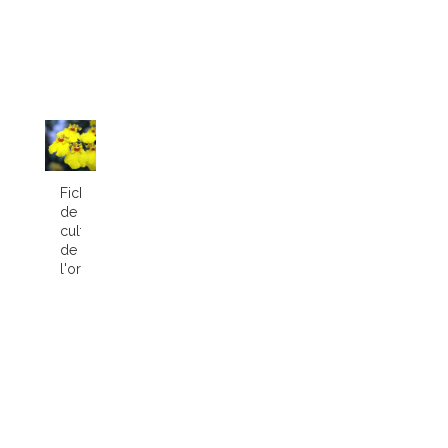
Fiche
de
culture
de
l'orchidée...