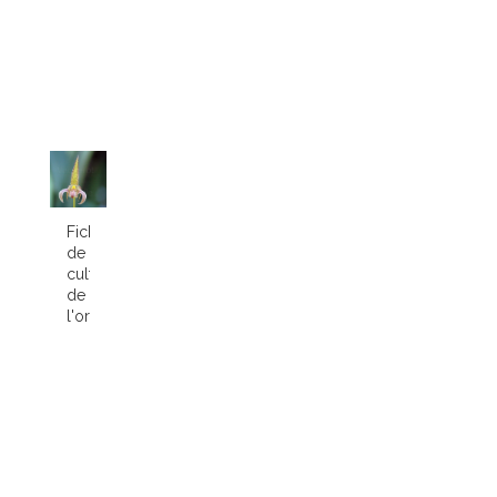
Fiche
de
culture
de
l'orchidée...