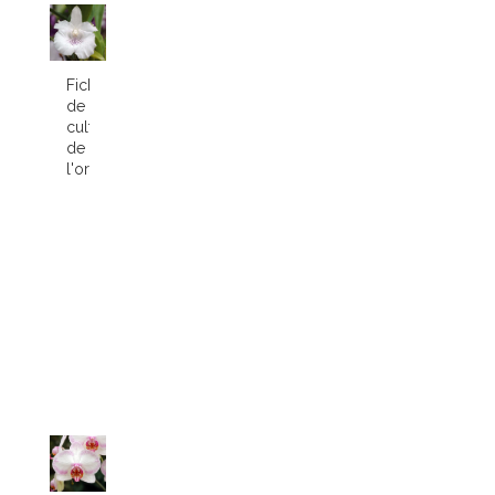
Fiche
de
culture
de
l'orchidée...