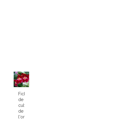
Fiche
de
culture
de
l'orchidée...