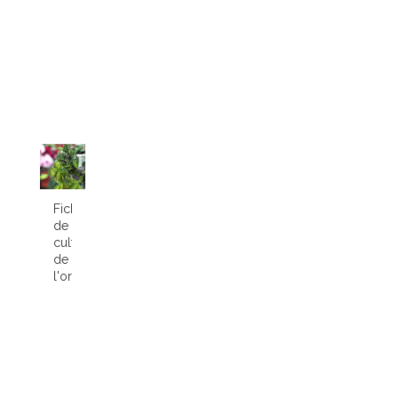
Fiche
de
culture
de
l'orchidée...