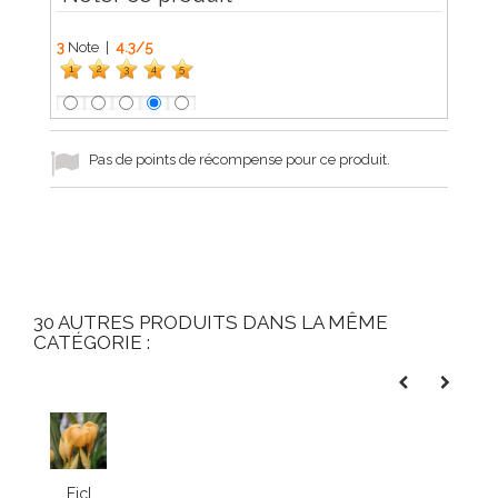
3
Note |
4.3
/
5
1
2
3
4
5
Pas de points de récompense pour ce produit.
30 AUTRES PRODUITS DANS LA MÊME
CATÉGORIE :
Fiche