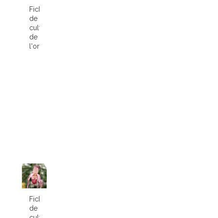
Fiche
de
culture
de
l'orchidée...
Fiche
de
culture