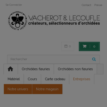
Se Connecter
Contact
Presse
0
0
Orchidées fleuries
Orchidées non fleuries
Matériel
Cours
Carte cadeau
Entreprises
Notre univers
Notre magasin