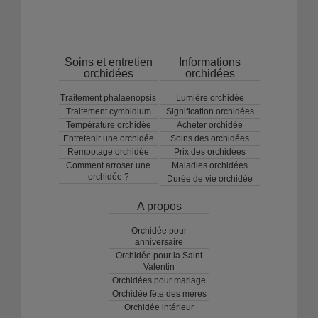
Soins et entretien
Informations
orchidées
orchidées
Traitement phalaenopsis
Lumière orchidée
Traitement cymbidium
Signification orchidées
Température orchidée
Acheter orchidée
Entretenir une orchidée
Soins des orchidées
Rempotage orchidée
Prix des orchidées
Comment arroser une
Maladies orchidées
orchidée ?
Durée de vie orchidée
A propos
Orchidée pour
anniversaire
Orchidée pour la Saint
Valentin
Orchidées pour mariage
Orchidée fête des mères
Orchidée intérieur