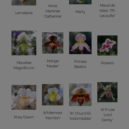
Maud de
Mme
Valec 'Ph.
Martinet
Marly
Lematana
Lecoufle'
'Catherine'
Monge
Prinses
Maudiae
Rosario
'Master'
Beatrix
Magnificum
W.R Lee
Whitemoor
W. Churchill
'Lord
Rosy Dawn
'Norriton'
'Indomitable'
Derby'