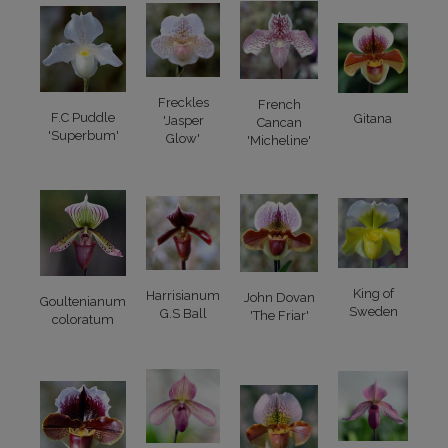
Freckles
French
F.C Puddle
Gitana
'Jasper
Cancan
'Superbum'
Glow'
'Micheline'
King of
Harrisianum
John Dovan
Goultenianum
Sweden
G.S Ball
'The Friar'
coloratum