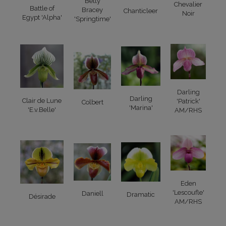
Betty
Chevalier
Battle of
Bracey
Chanticleer
Noir
Egypt 'Alpha'
'Springtime'
Darling
Darling
Clair de Lune
'Patrick'
Colbert
'Marina'
'E.v.Belle'
AM/RHS
Eden
'Lescoufle'
Daniell
Dramatic
Désirade
AM/RHS