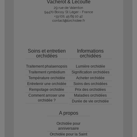
Vacherot & Lecoufle
29 rue de Valenton
94470 Boissy St Léger - France
+33 (0)1 45 69 10 42
contact@lorchidee.fr
Soins et entretien
Informations
orchidées
orchidées
Traitement phalaenopsis
Lumière orchidée
Traitement cymbidium
Signification orchidées
Température orchidée
Acheter orchidée
Entretenir une orchidée
Soins des orchidées
Rempotage orchidée
Prix des orchidées
Comment arroser une
Maladies orchidées
orchidée ?
Durée de vie orchidée
A propos
Orchidée pour
anniversaire
Orchidée pour la Saint