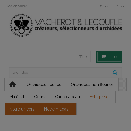
Se Connecter
Contact
Presse
0
0
Orchidées fleuries
Orchidées non fleuries
Matériel
Cours
Carte cadeau
Entreprises
Notre univers
Notre magasin