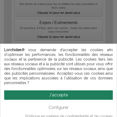
Nos fiches de culture pour les orchidées les plus courantes et
leurs soins
Cliquez ici pour en savoir plus
Expos / Evènements
En province, à Paris, dans nos serres : toutes les dates pour
nous rencontrer
Cliquez ici pour en savoir plus
Compositions florales
-
Orchidée d'intérieur
-
Points de fidélité
-
Parrainage
-
Livraisons France
-
Livraisons DOM-TOM
-
Lorchidee.fr
vous demande d'accepter les cookies afin
Livraisons Europe
-
European orders
d'optimiser les performances, les fonctionnalités des réseaux
sociaux et la pertinence de la publicité. Les cookies tiers liés
Qui sommes-nous ?
-
aux réseaux sociaux et à la publicité sont utilisés pour vous offrir
Contact
-
Confidentialité
des fonctionnalités optimisées sur les réseaux sociaux, ainsi que
-
Conditions de ventes
-
des publicités personnalisées. Acceptez-vous ces cookies ainsi
Cookies
-
Mentions
que les implications associées à l'utilisation de vos données
légales
-
Plan du site
personnelles ?
© Lorchidee 2026
J'accepte
Configurer
arrosage orchidée
|
phalaenopsis hybride
|
culture orchidée
|
plantation
Politique en matière de confidentialité et de cookies
orchidee
|
dendrobium