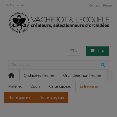
Se Connecter
Contact
Presse
0
0
Orchidées fleuries
Orchidées non fleuries
Matériel
Cours
Carte cadeau
Entreprises
Notre univers
Notre magasin