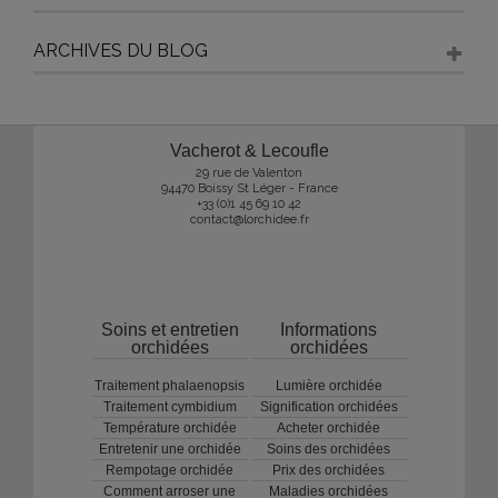
ARCHIVES DU BLOG
Vacherot & Lecoufle
29 rue de Valenton
94470 Boissy St Léger - France
+33 (0)1 45 69 10 42
contact@lorchidee.fr
Soins et entretien
Informations
orchidées
orchidées
Traitement phalaenopsis
Lumière orchidée
Traitement cymbidium
Signification orchidées
Température orchidée
Acheter orchidée
Entretenir une orchidée
Soins des orchidées
Rempotage orchidée
Prix des orchidées
Comment arroser une
Maladies orchidées