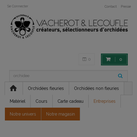
Se Connecter
Contact
Presse
0
0
Orchidées fleuries
Orchidées non fleuries
Matériel
Cours
Carte cadeau
Entreprises
Notre univers
Notre magasin