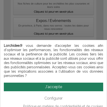
Nos fiches de culture pour les orchidées les plus courantes et
leurs soins
Cliquez ici pour en savoir plus
Expos / Evènements
En province, à Paris, dans nos serres : toutes les dates pour
nous rencontrer
Cliquez ici pour en savoir plus
Compositions florales
-
Orchidée d'intérieur
-
Points de fidélité
-
Parrainage
-
Livraisons France
-
Livraisons DOM-TOM
-
Lorchidee.fr
vous demande d'accepter les cookies afin
Livraisons Europe
-
European orders
d'optimiser les performances, les fonctionnalités des réseaux
sociaux et la pertinence de la publicité. Les cookies tiers liés
Qui sommes-nous ?
-
aux réseaux sociaux et à la publicité sont utilisés pour vous offrir
Contact
-
Confidentialité
des fonctionnalités optimisées sur les réseaux sociaux, ainsi que
-
Conditions de ventes
-
des publicités personnalisées. Acceptez-vous ces cookies ainsi
Cookies
-
Mentions
que les implications associées à l'utilisation de vos données
légales
-
Plan du site
personnelles ?
© Lorchidee 2026
J'accepte
Configurer
arrosage orchidée
|
phalaenopsis hybride
|
culture orchidée
|
plantation
Politique en matière de confidentialité et de cookies
orchidee
|
dendrobium