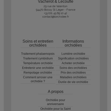
Vacherot & Lecoufle
29 rue de Valenton
94470 Boissy St Léger - France
+33 (0)1 45 69 10 42
contact@lorchidee.fr
Soins et entretien
Informations
orchidées
orchidées
Traitement phalaenopsis
Lumière orchidée
Traitement cymbidium
Signification orchidées
Température orchidée
Acheter orchidée
Entretenir une orchidée
Soins des orchidées
Rempotage orchidée
Prix des orchidées
Comment arroser une
Maladies orchidées
orchidée ?
Durée de vie orchidée
A propos
Orchidée pour
anniversaire
Orchidée pour la Saint