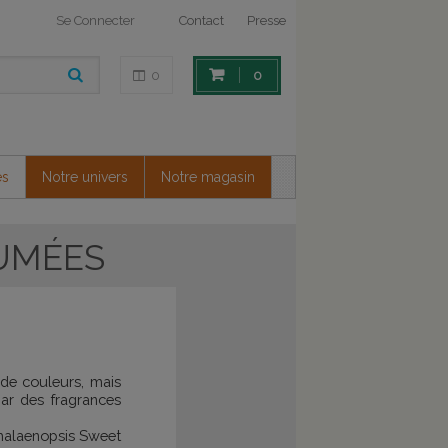
Se Connecter
Contact
Presse
0
0
es
Notre univers
Notre magasin
FUMÉES
 de couleurs, mais
par des fragrances
halaenopsis Sweet