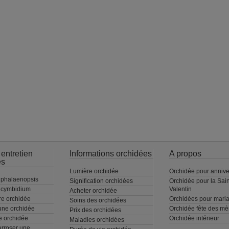
 entretien
Informations orchidées
A propos
es
Lumière orchidée
Orchidée pour annive
 phalaenopsis
Signification orchidées
Orchidée pour la Sain
t cymbidium
Valentin
Acheter orchidée
re orchidée
Orchidées pour mari
Soins des orchidées
 une orchidée
Orchidée fête des mè
Prix des orchidées
 orchidée
Orchidée intérieur
Maladies orchidées
rroser une