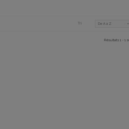
Tri
De A à Z
Résultats 1 - 1 s