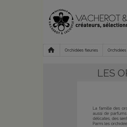
Orchidées fleuries
Orchidées 
LES O
La famille des or
aussi de parfums 
délicates, des sen
Parmi les orchidé