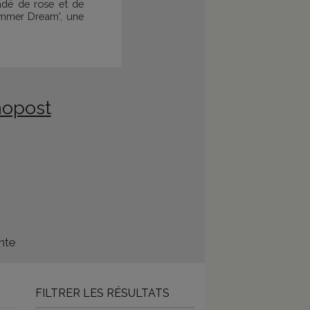
adé de rose et de
Summer Dream', une
nopost
nte
FILTRER LES RÉSULTATS