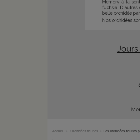
Memory à la sent
fuchsia. D'autres
belle orchidée par
Nos orchidées sont
Jours
Mer
Accueil
>
Orchidées fleuries
>
Les orchidées fleuries 