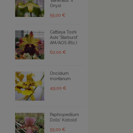
'Bankhaus' x
Onyx)
55,00 €
Cattleya Toshi
Aoki 'Starburst'
AM/AOS (Rlc.)
62,00 €
Oncidium
montanum
49,00 €
Paphiopedilum
Dolls' Kobold
55,00 €