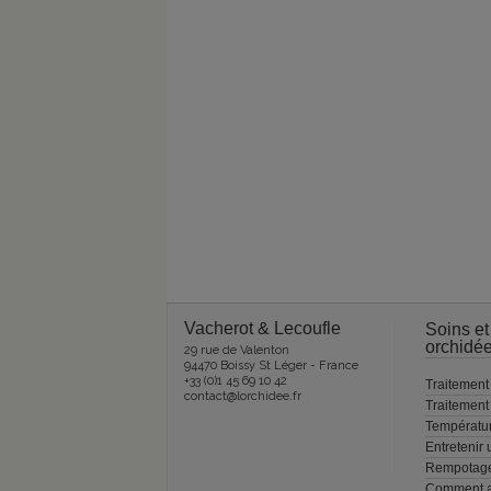
Vacherot & Lecoufle
Soins et
orchidé
29 rue de Valenton
94470 Boissy St Léger - France
+33 (0)1 45 69 10 42
Traitement
contact@lorchidee.fr
Traitemen
Températu
Entretenir
Rempotage
Comment a