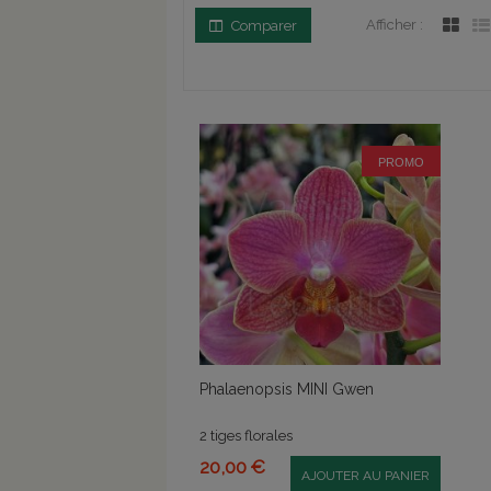
Afficher :
Comparer
PROMO
Phalaenopsis MINI Gwen
2 tiges florales
20,00 €
AJOUTER AU PANIER