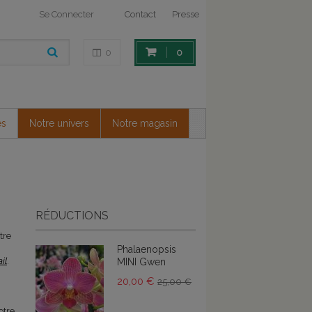
Se Connecter
Contact
Presse
0
0
es
Notre univers
Notre magasin
RÉDUCTIONS
tre
Phalaenopsis
il
.
MINI Gwen
20,00 €
25,00 €
otre