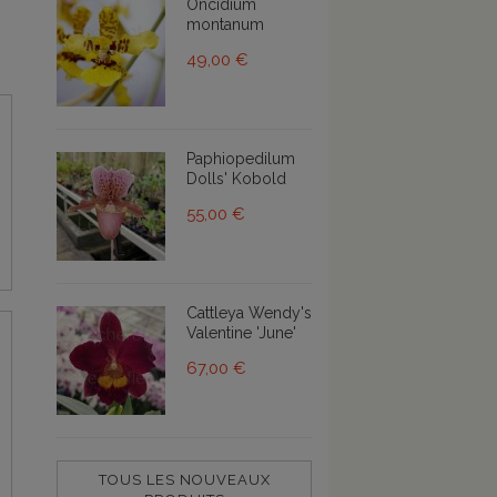
Oncidium
montanum
49,00 €
Paphiopedilum
Dolls' Kobold
55,00 €
Cattleya Wendy's
Valentine 'June'
67,00 €
TOUS LES NOUVEAUX