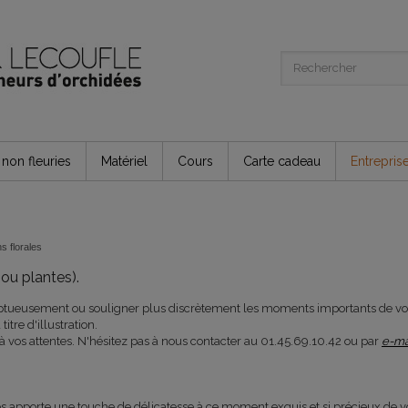
non fleuries
Matériel
Cours
Carte cadeau
Entrepris
s florales
ou plantes).
ptueusement ou souligner plus discrètement les moments importants de vo
itre d'illustration.
vos attentes. N'hésitez pas à nous contacter au 01.45.69.10.42 ou par
e-ma
s apporte une touche de délicatesse à ce moment exquis et si précieux de v