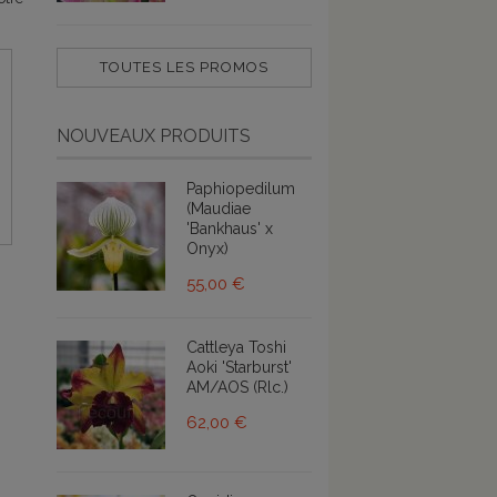
TOUTES LES PROMOS
NOUVEAUX PRODUITS
Paphiopedilum
(Maudiae
'Bankhaus' x
Onyx)
55,00 €
Cattleya Toshi
Aoki 'Starburst'
AM/AOS (Rlc.)
62,00 €