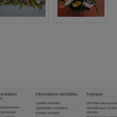
 entretien
Informations orchidées
A propos
es
Lumière orchidée
Orchidée pour annive
 phalaenopsis
Signification orchidées
Orchidée pour la Sain
t cymbidium
Valentin
Acheter orchidée