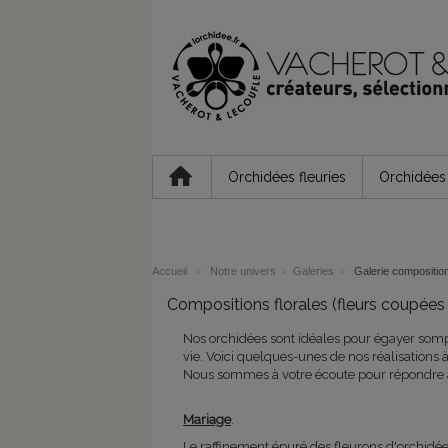
Orchidées fleuries
Orchidées 
Accueil
>
Notre univers
>
Galeries
>
Galerie composition
Compositions florales (fleurs coupées 
Nos orchidées sont idéales pour égayer som
vie. Voici quelques-unes de nos réalisations à t
Nous sommes à votre écoute pour répondre à 
Mariage
.
Le raffinement épuré des fleurons d'orchidée