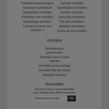
Traitement phalaenopsis
Lumière orchidée
Traitement cymbidium
Signification orchidées
Température orchidée
Acheter orchidée
Entretenir une orchidée
Soins des orchidées
Rempotage orchidée
Prix des orchidées
Comment arroser une
Maladies orchidées
orchidée ?
Durée de vie orchidée
A propos
Orchidée pour
anniversaire
Orchidée pour la Saint
Valentin
Orchidées pour mariage
Orchidée fête des mères
Orchidée intérieur
Newsletter
Inscrivez-vous à notre newsletter
pour recevoir des offres exclusives