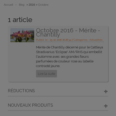
Accueil
>
Blog
> 2016 >
Octobre
1 article
Octobre 2016 - Mérite -
Chantilly
Publié le : 25-10-2016 16:28:34 | Catégories :
Actualités
Mérite de Chantilly décerné pour le Cattleya
Stradivarius 'Eclipse' AM/RHS qui embellit
l'automne avec ses grandes fleurs
parfumées de couleur rose au labelle
contrasté jaune.
Lire la suite
RÉDUCTIONS
NOUVEAUX PRODUITS