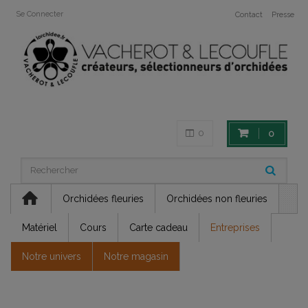
Se Connecter
Contact
Presse
0
0
Orchidées fleuries
Orchidées non fleuries
Matériel
Cours
Carte cadeau
Entreprises
Notre univers
Notre magasin