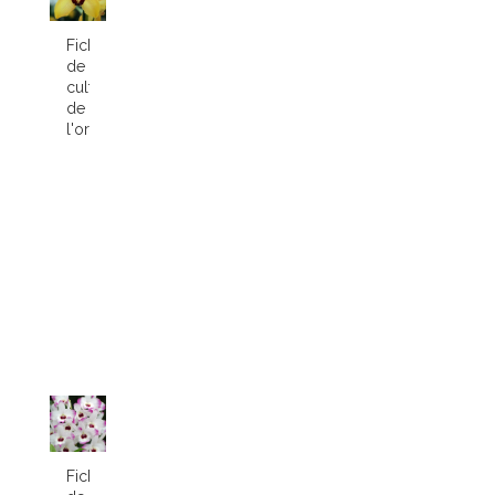
Fiche
de
culture
de
l'orchidée...
Fiche