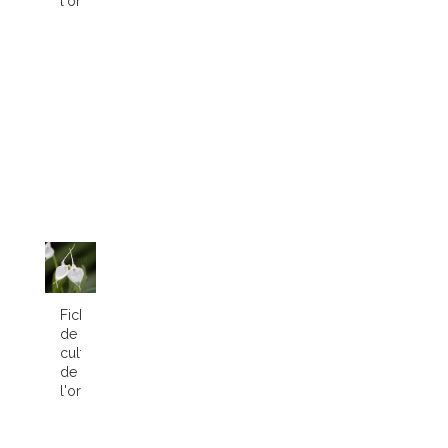
l'orchidée...
Fiche
de
culture
de
l'orchidée...