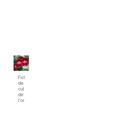
Fiche
de
culture
de
l'orchidée...