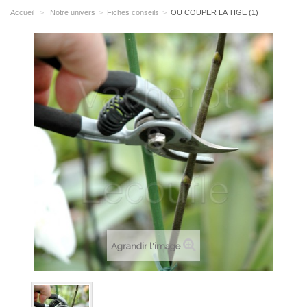
Accueil
>
Notre univers
>
Fiches conseils
>
OU COUPER LA TIGE (1)
Agrandir l'image