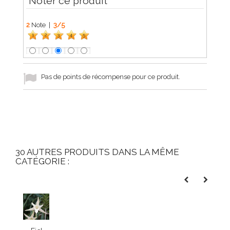
Noter ce produit
2
Note |
3
/
5
1
2
3
4
5
Pas de points de récompense pour ce produit.
30 AUTRES PRODUITS DANS LA MÊME
CATÉGORIE :