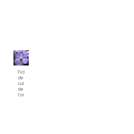
Fiche
de
culture
de
l'orchidée...