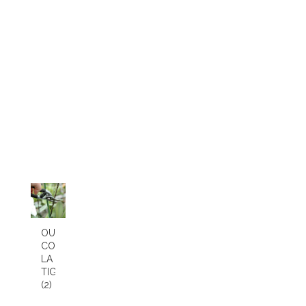
OU
COUPER
LA
TIGE
(2)