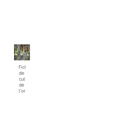
Fiche
de
culture
de
l'orchidée...