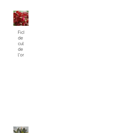
Fiche
de
culture
de
l'orchidée...