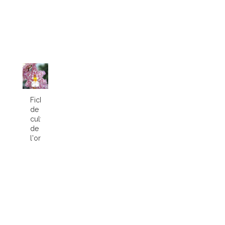
Fiche
de
culture
de
l'orchidée...