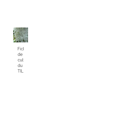
Fiche
de
culture
du
TILLANDSIA...