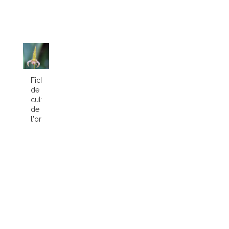
Fiche
de
culture
de
l'orchidée...