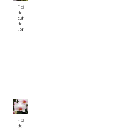
Fiche
de
culture
de
l'orchidée...
Fiche
de