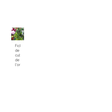
Fiche
de
culture
de
l'orchidée...