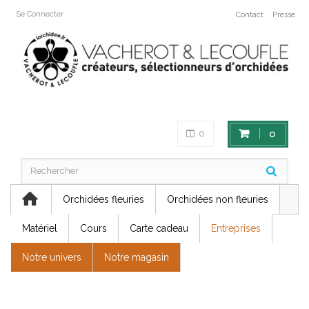
Se Connecter
Contact
Presse
0
0
Orchidées fleuries
Orchidées non fleuries
Matériel
Cours
Carte cadeau
Entreprises
Notre univers
Notre magasin