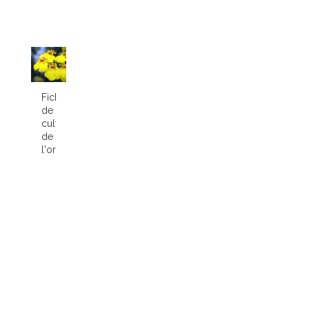
Fiche
de
culture
de
l'orchidée...