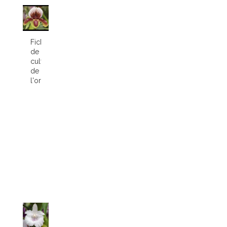
Fiche
de
culture
de
l'orchidée...