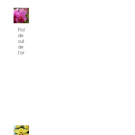
Fiche
de
culture
de
l'orchidée...