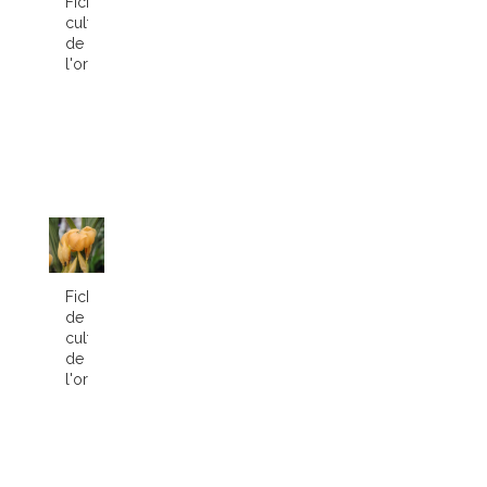
Fiche
culture
de
l'orchidée...
Fiche
de
culture
de
l'orchidée...