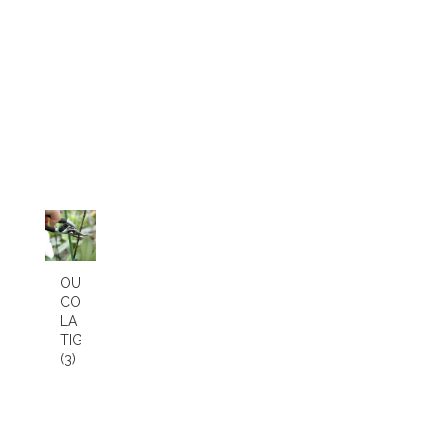
OU
COUPER
LA
TIGE
(3)