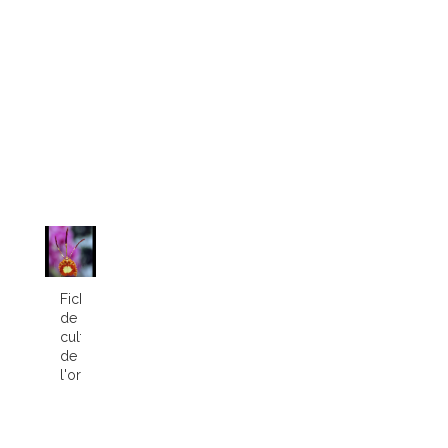
Fiche
de
culture
de
l'orchidée...