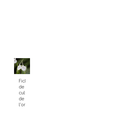
Fiche
de
culture
de
l'orchidée...