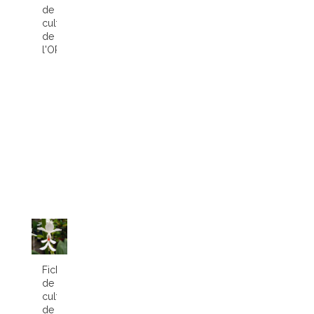
de
culture
de
l'ORCHIDÉE...
Fiche
de
culture
de