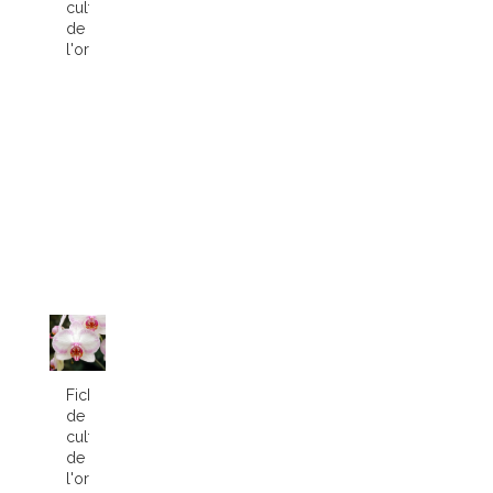
culture
de
l'orchidée...
Fiche
de
culture
de
l'orchidée...