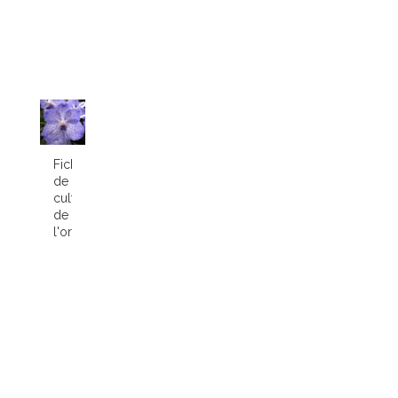
Fiche
de
culture
de
l'orchidée...