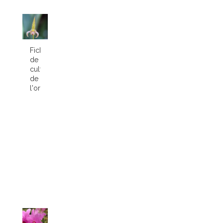
Fiche
de
culture
de
l'orchidée...