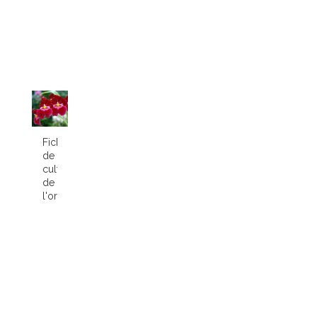
Fiche
de
culture
de
l'orchidée...