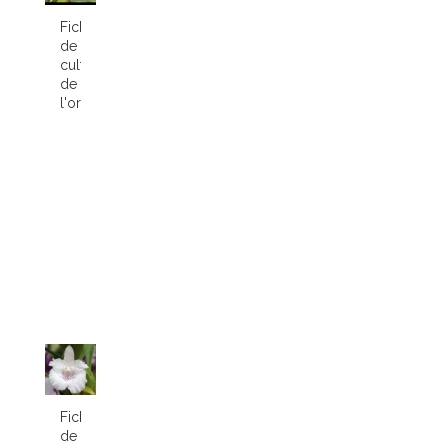
Fiche
de
culture
de
l'orchidée...
Fiche
de