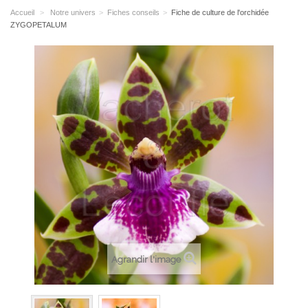
Accueil
>
Notre univers
>
Fiches conseils
>
Fiche de culture de l'orchidée
ZYGOPETALUM
Agrandir l'image