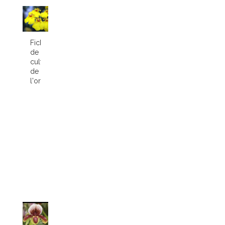
Fiche
de
culture
de
l'orchidée...