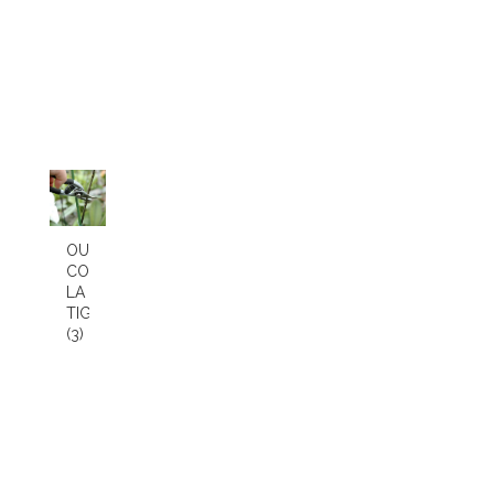
OU
COUPER
LA
TIGE
(3)