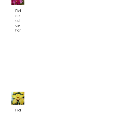
Fiche
de
culture
de
l'orchidée...
Fiche