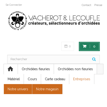
Se Connecter
Contact
Presse
0
0
Orchidées fleuries
Orchidées non fleuries
Matériel
Cours
Carte cadeau
Entreprises
Notre univers
Notre magasin