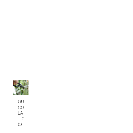
OU
COUPER
LA
TIGE
(1)