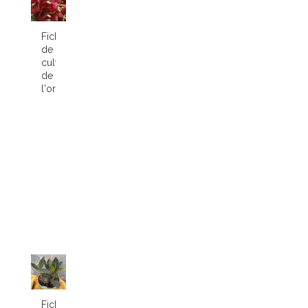
Fiche
de
culture
de
l'orchidée...
Fiche