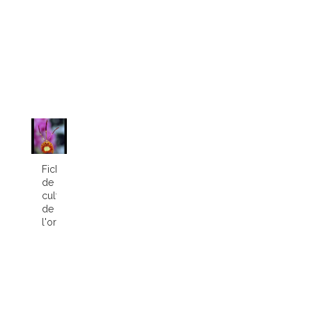
Fiche
de
culture
de
l'orchidée...