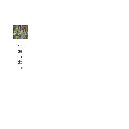
Fiche
de
culture
de
l'orchidée...