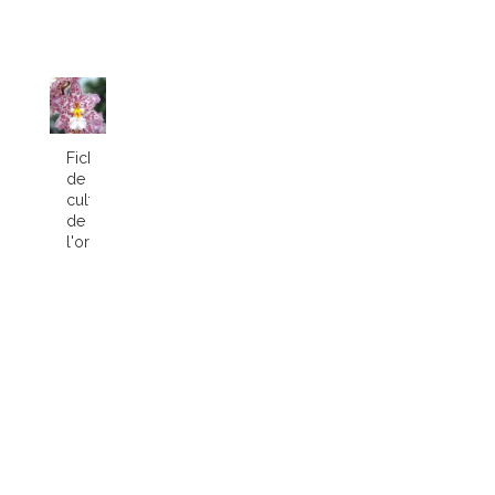
Fiche
de
culture
de
l'orchidée...