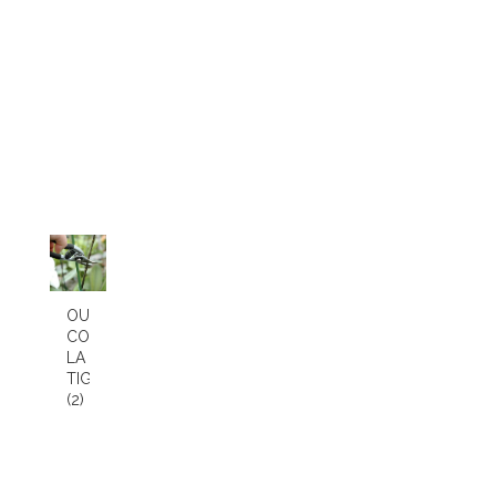
OU
COUPER
LA
TIGE
(2)