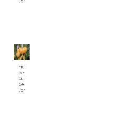
l'orchidée...
Fiche
de
culture
de
l'orchidée...