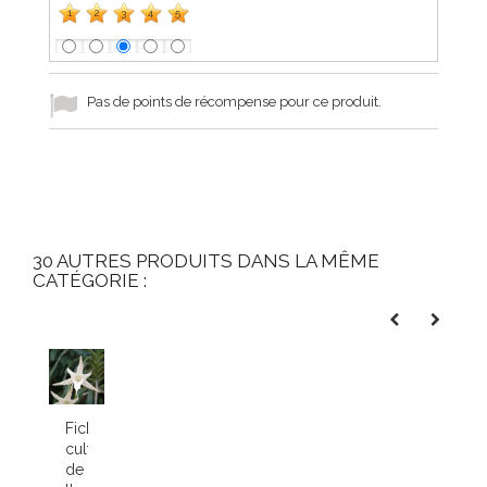
1
2
3
4
5
Pas de points de récompense pour ce produit.
30 AUTRES PRODUITS DANS LA MÊME
CATÉGORIE :
Fiche
culture
de