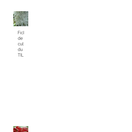
Fiche
de
culture
du
TILLANDSIA...