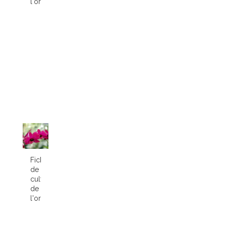
l'orchidée...
Fiche
de
culture
de
l'orchidée...