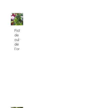
Fiche
de
culture
de
l'orchidée...