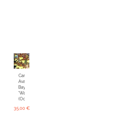
Cambria
Avalon
Bay
'Wasp'
(Odcdm.)
35,00 €