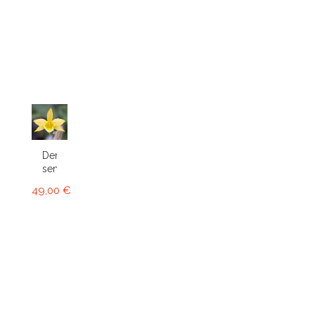
Dendrobium
senile
49,00 €