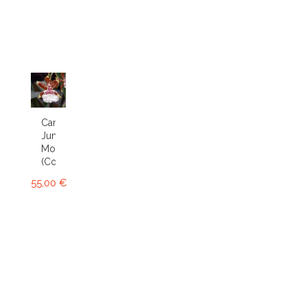
Cambria
Jungle
Monarch
(Colm.)
55,00 €