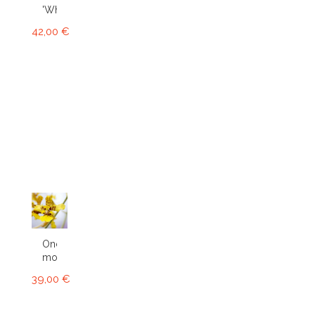
'White'...
42,00 €
Oncidium
montanum
39,00 €