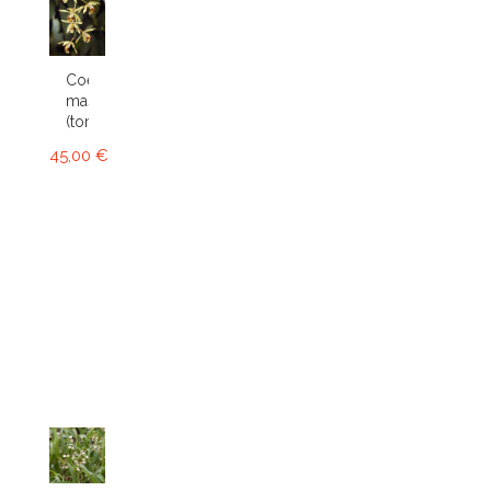
Coelogyne
massangeana
(tomentosa)
45,00 €