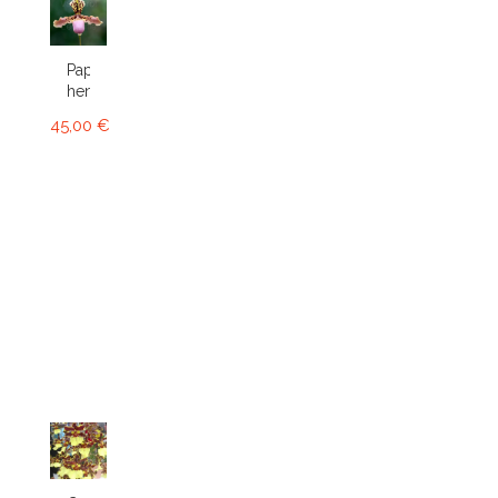
Paphiopedilum
henryanum
45,00 €