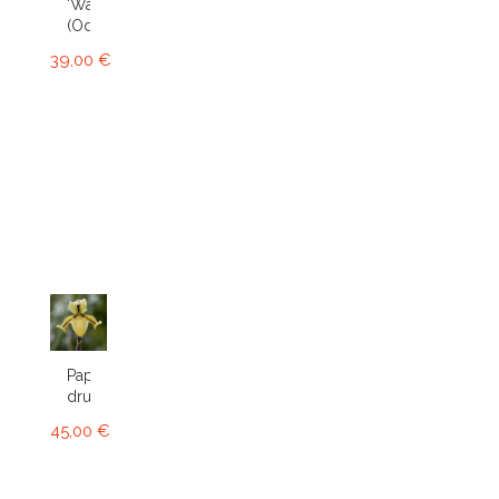
'Wasp'
(Odcdm.)
39,00 €
Paphiopedilum
druryi
45,00 €