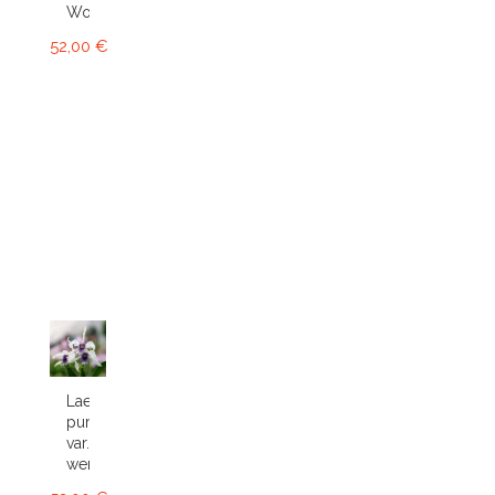
World
52,00 €
Laelia
purpurata
var.
werkhauseri