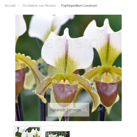
Accueil
>
Orchidées non fleuries
>
Paphiopedilum Leeanum
Agrandir l'image