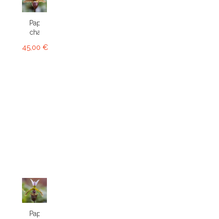
Paphiopedilum
charlesworthii
45,00 €
Paphiopedilum