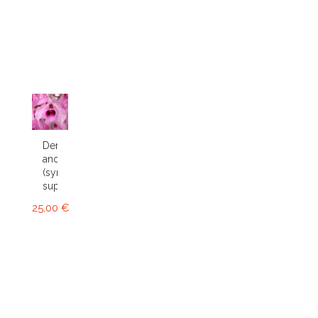
Dendrobium
anosmum
(syn.
superbum)
25,00 €