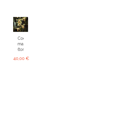
Coelogyne
massangeana
(tomentosa)
40,00 €