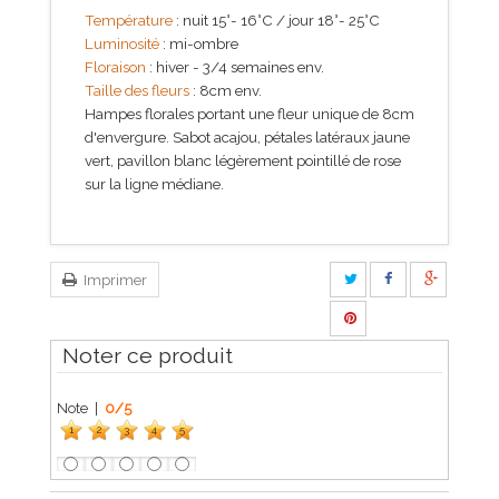
Température
: nuit 15°- 16°C / jour 18°- 25°C
Luminosité
: mi-ombre
Floraison
: hiver - 3/4 semaines env.
Taille des fleurs
: 8cm env.
Hampes florales
portant une f
leur unique de 8cm
d'envergure. Sabot acajou, pétales latéraux jaune
vert, pavillon blanc légèrement pointillé de rose
sur la ligne médiane.
Imprimer
Noter ce produit
Note |
0
/
5
1
2
3
4
5