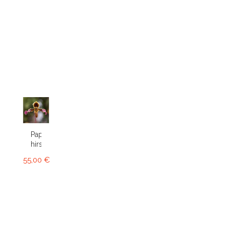
Paphiopedilum
hirsutissimum
55,00 €