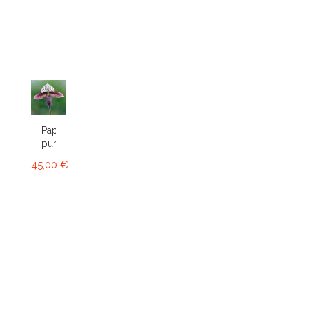
Paphiopedilum
purpuratum
45,00 €