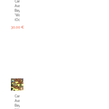
Cambria
Avalon
Bay
'Wasp'
(Odcdm.)
30,00 €
Cambria
Avalon
Bay