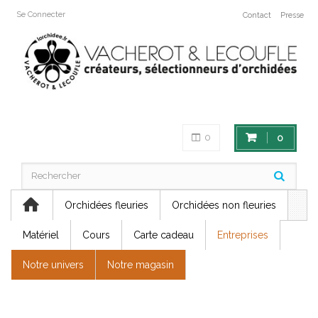
Se Connecter
Contact
Presse
0
0
Orchidées fleuries
Orchidées non fleuries
Matériel
Cours
Carte cadeau
Entreprises
Notre univers
Notre magasin