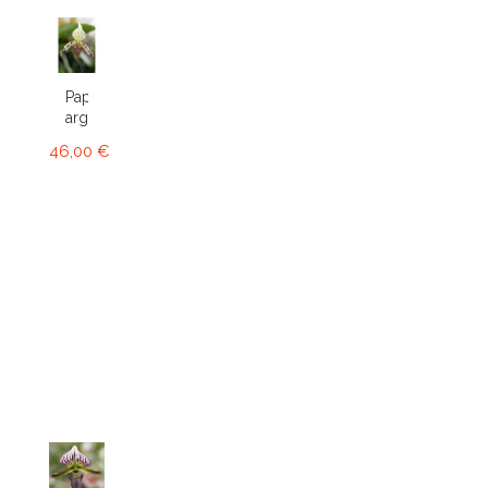
Paphiopedilum
argus
46,00 €