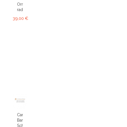
Ornithophora
radicans...
39,00 €
Cambria
Bartley
Schwartz