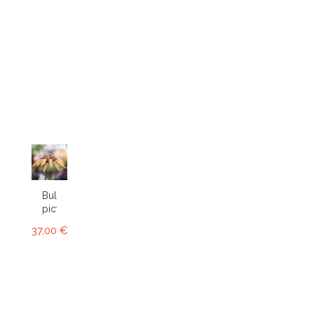
Bulbophyllum
picturatum
37,00 €