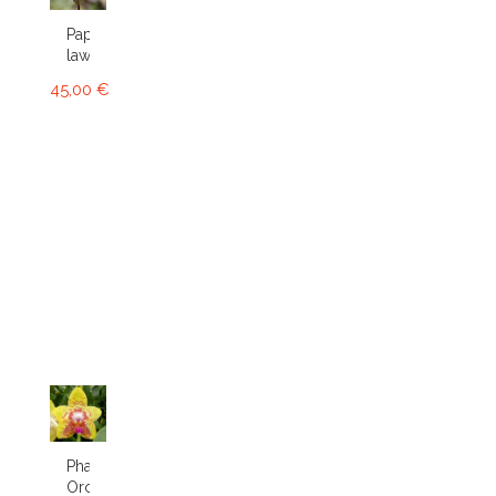
Paphiopedilum
lawrenceanum
45,00 €
Phalaenopsis
Orchid