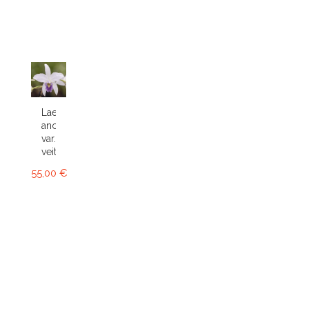
Laelia
anceps
var.
veitchiana
55,00 €