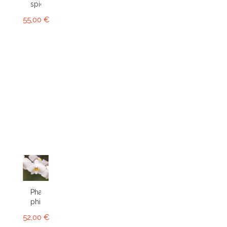
spicerianum
55,00 €
Phalaenopsis
philippinensis
52,00 €