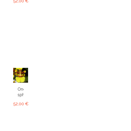
52,00 €
Oncidium
sphacelatum
52,00 €