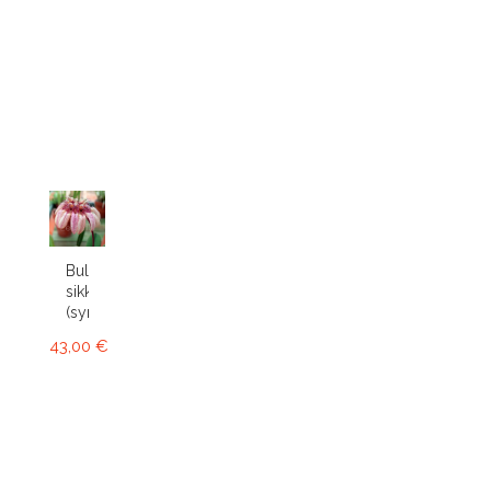
Bulbophyllum
sikkimense
(syn....
43,00 €