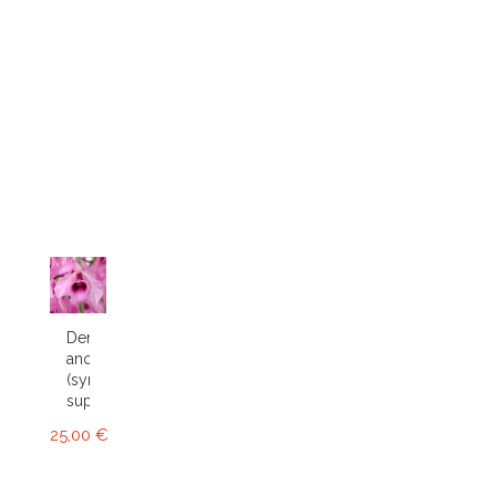
Dendrobium
anosmum
(syn.
superbum)
25,00 €