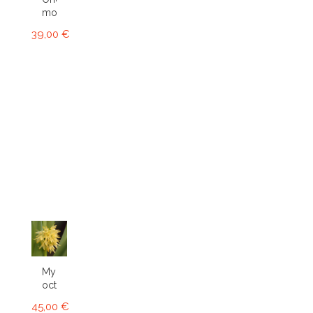
montanum
39,00 €
Myoxanthus
octomeriae
45,00 €