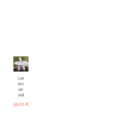
Laelia
anceps
var.
veitchiana
55,00 €