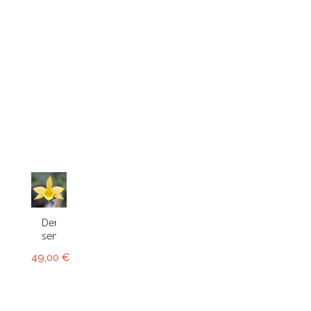
Dendrobium
senile
49,00 €