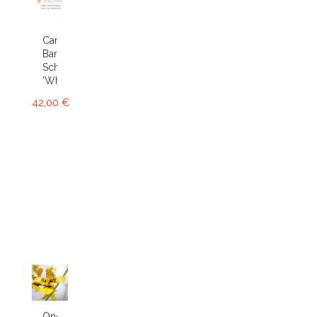
Cambria
Bartley
Schwartz
'White'...
42,00 €
Oncidium