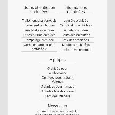
Soins et entretien
Informations
orchidées
orchidées
Traitement phalaenopsis
Lumière orchidée
Traitement cymbidium
Signification orchidées
Température orchidée
Acheter orchidée
Entretenir une orchidée
Soins des orchidées
Rempotage orchidée
Prix des orchidées
Comment arroser une
Maladies orchidées
orchidée ?
Durée de vie orchidée
A propos
Orchidée pour
anniversaire
Orchidée pour la Saint
Valentin
Orchidées pour mariage
Orchidée fête des mères
Orchidée intérieur
Newsletter
Inscrivez-vous à notre newsletter
pour recevoir des offres exclusives