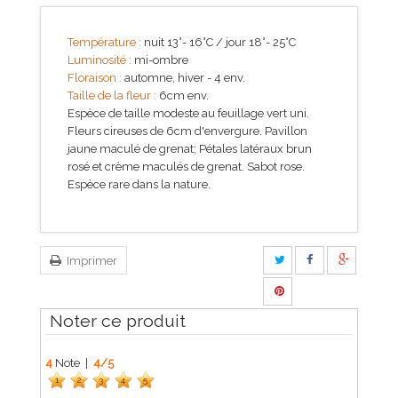
Température :
nuit 13°- 16°C / jour 18°- 25°C
Luminosité :
mi-ombre
Floraison :
automne, hiver - 4 env.
Taille de la fleur :
6cm env.
Espèce de taille modeste au feuillage vert uni.
Fleurs cireuses de 6cm d'envergure. Pavillon
jaune maculé de grenat; Pétales latéraux brun
rosé et crème maculés de grenat. Sabot rose.
Espèce rare dans la nature.
Imprimer
Noter ce produit
4
Note |
4
/
5
1
2
3
4
5