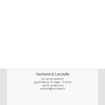
Vacherot & Lecoufle
29 rue de Valenton
94470 Boissy St Léger - France
+33 (0)1 45 69 10 42
contact@lorchidee.fr