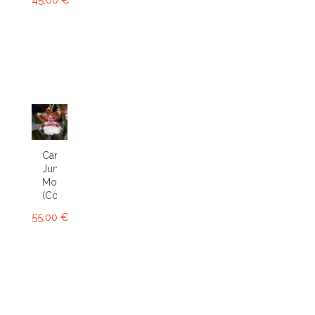
45,00 €
Cambria
Jungle
Monarch
(Colm.)
55,00 €