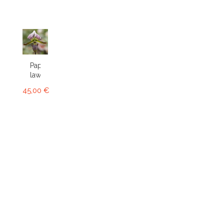
Paphiopedilum
lawrenceanum
45,00 €