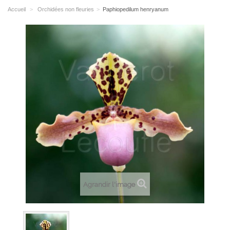
Accueil
>
Orchidées non fleuries
>
Paphiopedilum henryanum
Agrandir l'image