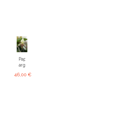
Paphiopedilum
argus
46,00 €