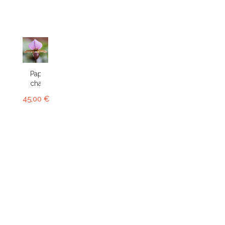
Paphiopedilum
charlesworthii
45,00 €