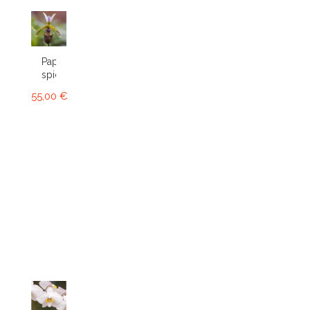
Paphiopedilum
spicerianum
55,00 €