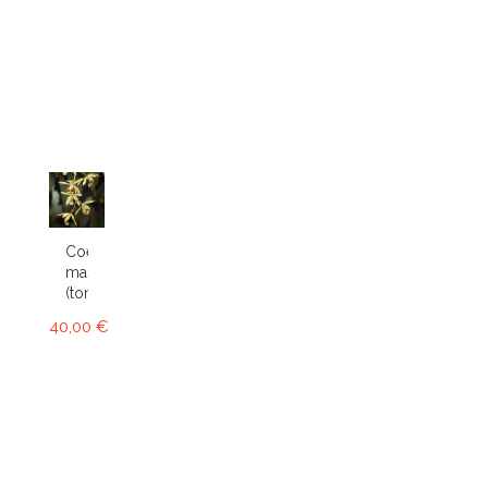
Coelogyne
massangeana
(tomentosa)
40,00 €