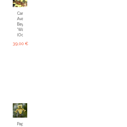
Cambria
Avalon
Bay
'Wasp'
(Odcdm.)
39,00 €
Paphiopedilum