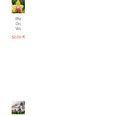
Phalaenopsis
Orchid
World
52,00 €