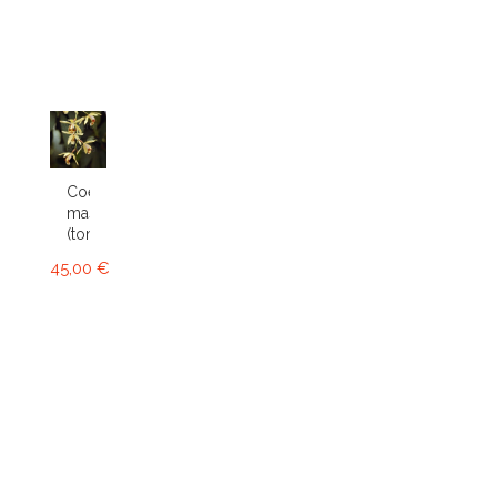
Coelogyne
massangeana
(tomentosa)
45,00 €