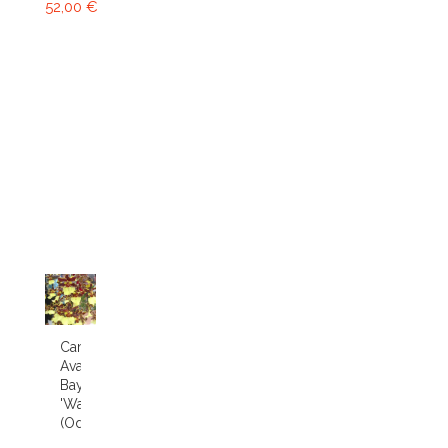
52,00 €
Cambria
Avalon
Bay
'Wasp'
(Odcdm.)