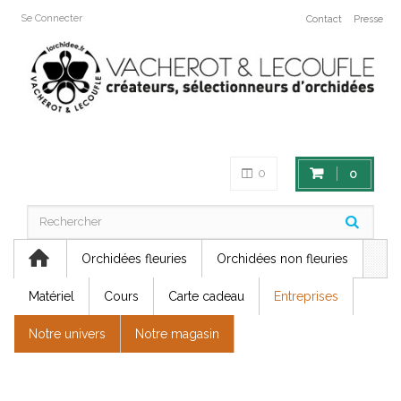
Se Connecter
Contact
Presse
0
0
Orchidées fleuries
Orchidées non fleuries
Matériel
Cours
Carte cadeau
Entreprises
Notre univers
Notre magasin