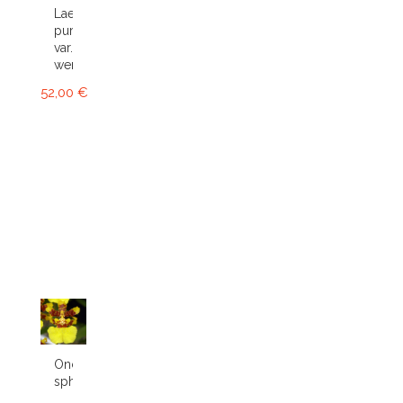
Laelia
purpurata
var.
werkhauseri
52,00 €
Oncidium
sphacelatum