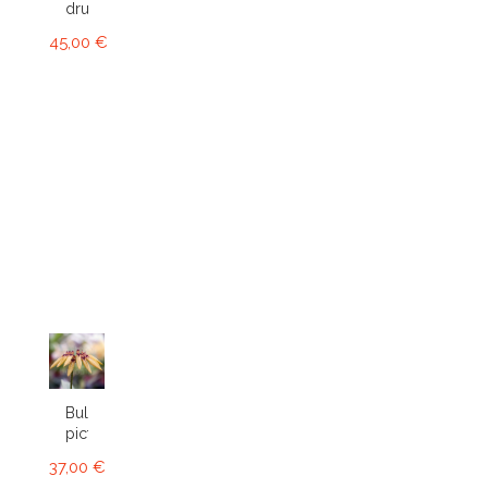
druryi
45,00 €
Bulbophyllum
picturatum
37,00 €