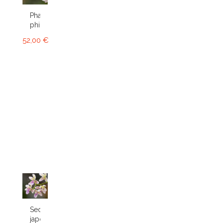
Phalaenopsis
philippinensis
52,00 €
Sedirea
japonica