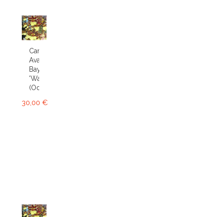
Cambria
Avalon
Bay
'Wasp'
(Odcdm.)
30,00 €