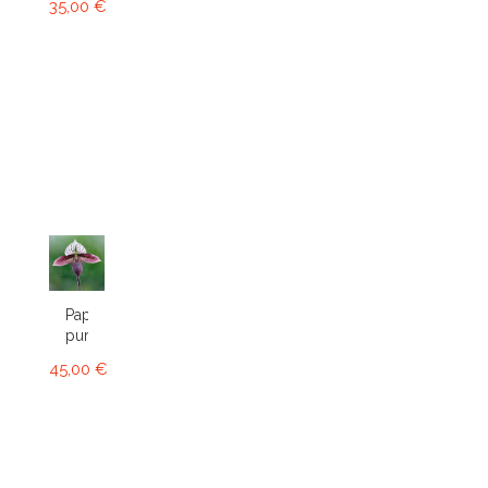
35,00 €
Paphiopedilum
purpuratum
45,00 €