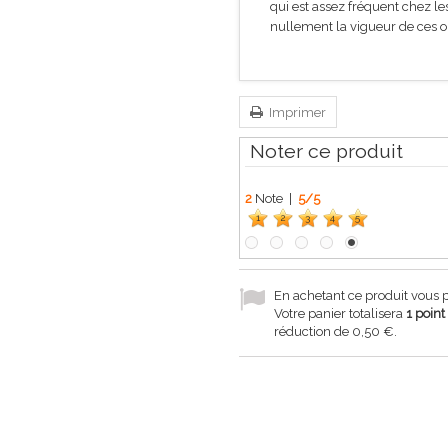
qui est assez fréquent chez l
nullement la vigueur de ces o
Imprimer
Noter ce produit
2
Note |
5
/
5
1
2
3
4
5
En achetant ce produit vous
Votre panier totalisera
1
point
réduction de
0,50 €
.