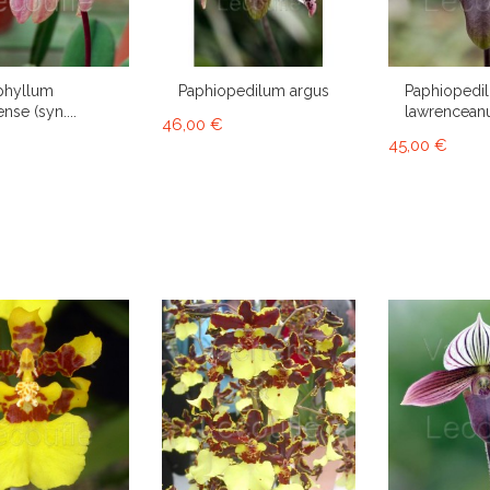
phyllum
Paphiopedilum argus
Paphiopedi
nse (syn....
lawrencea
46,00 €
45,00 €