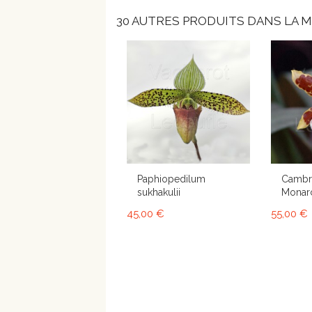
30 AUTRES PRODUITS DANS LA M
Paphiopedilum
Cambri
sukhakulii
Monarc
45,00 €
55,00 €