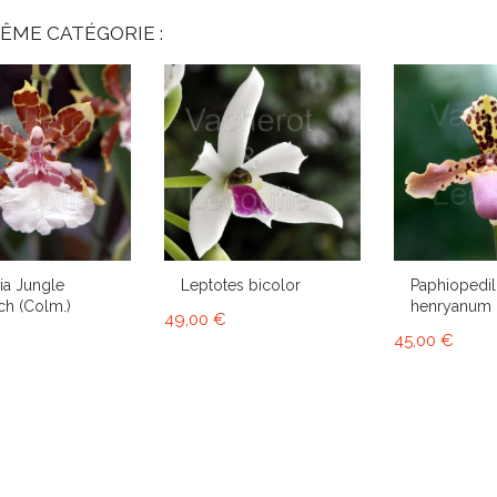
ÊME CATÉGORIE :
a Jungle
Leptotes bicolor
Paphiopedi
h (Colm.)
henryanum
49,00 €
45,00 €