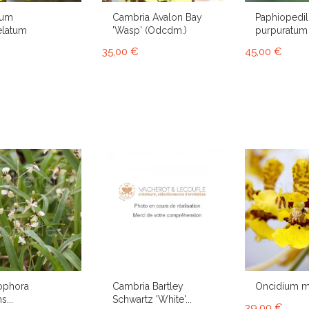
ium
Cambria Avalon Bay
Paphiopedi
elatum
'Wasp' (Odcdm.)
purpuratum
35,00 €
45,00 €
ophora
Cambria Bartley
Oncidium 
s...
Schwartz 'White'...
39,00 €