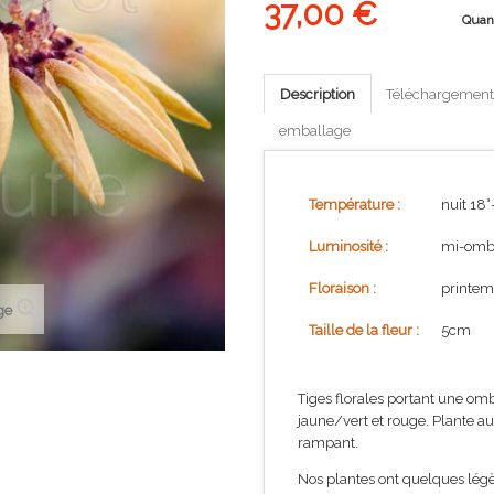
37,00 €
Quan
Description
Téléchargement
emballage
Température :
nuit 18°
Luminosité :
mi-omb
Floraison :
printem
ge
Taille de la fleur :
5cm
Tiges florales portant une om
jaune/vert et rouge. Plante 
rampant.
Nos plantes ont quelques légèr