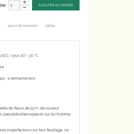
AJOUTER AU PANIER
tité
jours de livraison
taille
-25°C / jour 20°- 30 °C
re
ps - 4 semaines env.
belle de fleurs de 5cm, de couleur
aux pseudobulbes espacés sur le rhizome
es imperfections sur leur feuillage, ce