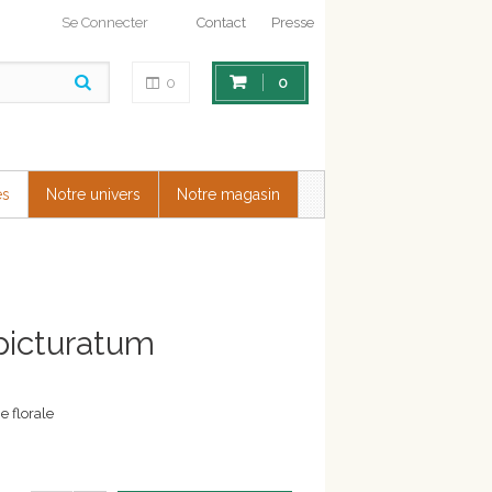
Se Connecter
Contact
Presse
0
0
es
Notre univers
Notre magasin
picturatum
e florale