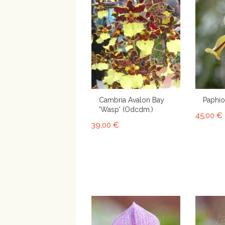
Cambria Avalon Bay
Paphio
'Wasp' (Odcdm.)
45,00 €
39,00 €