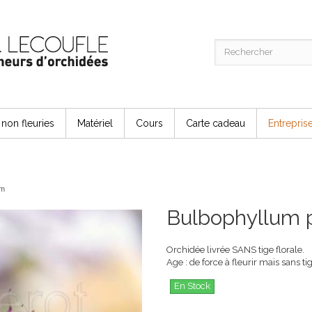
non fleuries
Matériel
Cours
Carte cadeau
Entrepris
um
Bulbophyllum 
Orchidée livrée SANS tige florale.
Age : de force à fleurir mais sans tig
En Stock