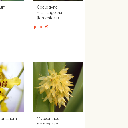
lum
Coelogyne
massangeana
(tomentosa)
40,00 €
montanum
Myoxanthus
octomeriae