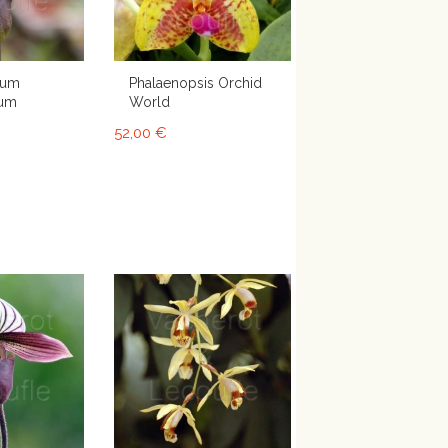
lum
Phalaenopsis Orchid
num
World
52,00 €