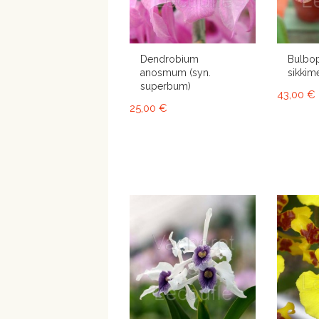
Dendrobium
Bulbo
anosmum (syn.
sikkime
superbum)
43,00 €
25,00 €