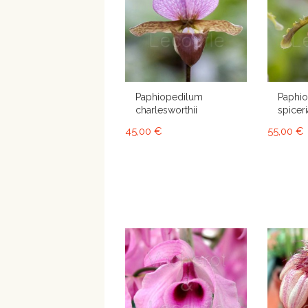
Paphiopedilum
Paphi
charlesworthii
spicer
45,00 €
55,00 €