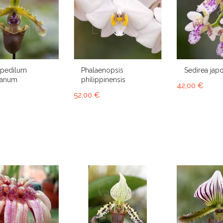
opedilum
Phalaenopsis
Sedirea jap
ianum
philippinensis
42,00 €
52,00 €