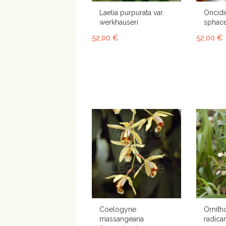
Laelia purpurata var.
Oncid
werkhauseri
sphac
52,00 €
52,00 €
Coelogyne
Ornith
massangeana
radican