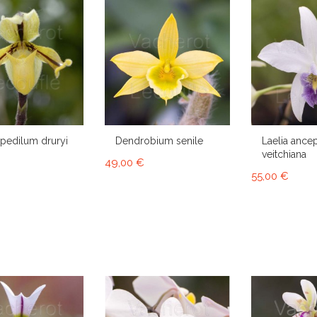
pedilum druryi
Dendrobium senile
Laelia ancep
veitchiana
49,00 €
55,00 €