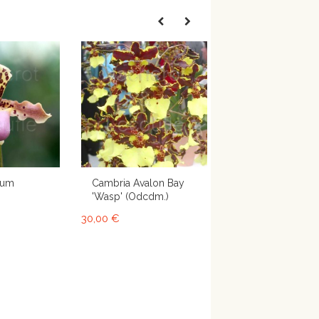
lum
Cambria Avalon Bay
'Wasp' (Odcdm.)
30,00 €