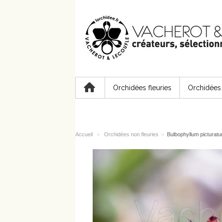
Orchidées fleuries
Orchidées 
Accueil
>
Orchidées non fleuries
>
Bulbophyllum picturat