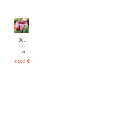
Bulbophyllum
sikkimense
(syn....
43,00 €