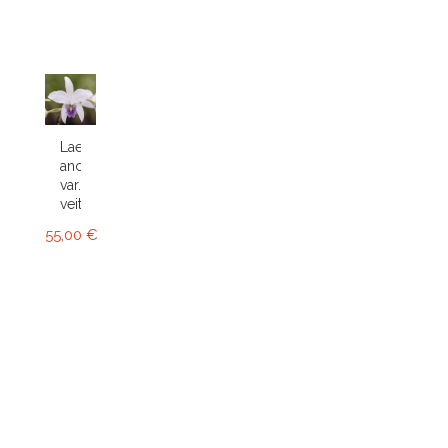
Laelia
anceps
var.
veitchiana
55,00 €