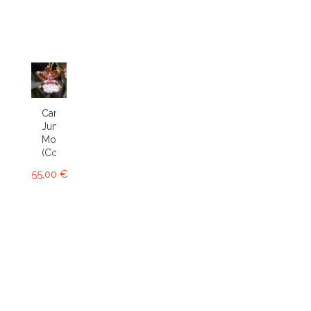
Cambria
Jungle
Monarch
(Colm.)
55,00 €