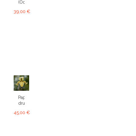
(Odcdm.)
39,00 €
Paphiopedilum
druryi
45,00 €