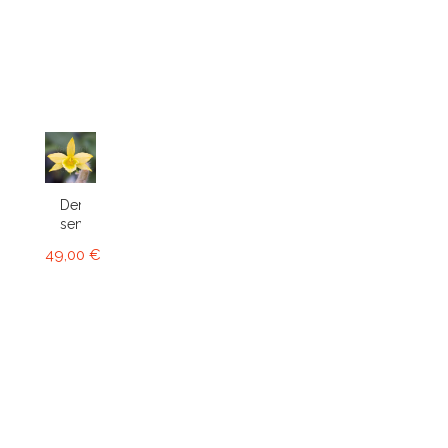
Dendrobium
senile
49,00 €