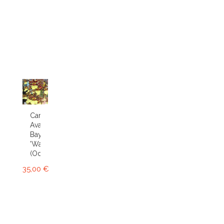
Cambria
Avalon
Bay
'Wasp'
(Odcdm.)
35,00 €