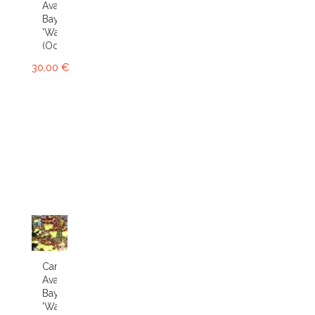
Avalon
Bay
'Wasp'
(Odcdm.)
30,00 €
Cambria
Avalon
Bay
'Wasp'