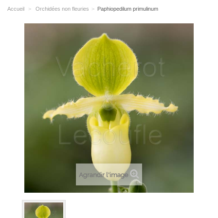
Accueil
>
Orchidées non fleuries
>
Paphiopedilum primulinum
Agrandir l'image