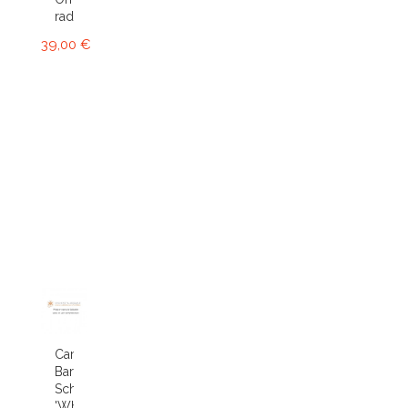
radicans...
39,00 €
Cambria
Bartley
Schwartz
'White'...