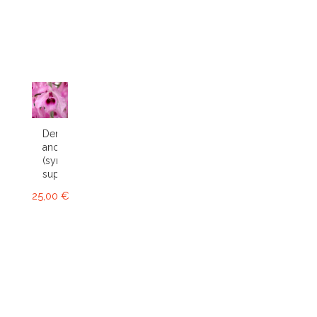
Dendrobium
anosmum
(syn.
superbum)
25,00 €