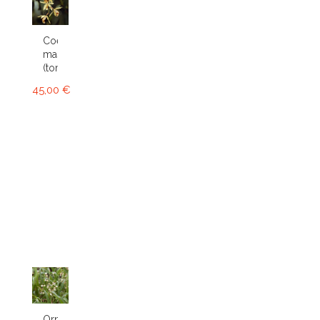
Coelogyne
massangeana
(tomentosa)
45,00 €
Ornithophora