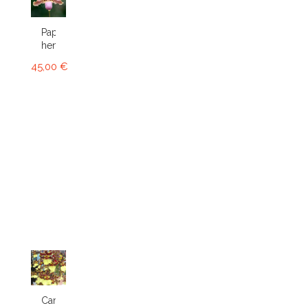
Paphiopedilum
henryanum
45,00 €
Cambria