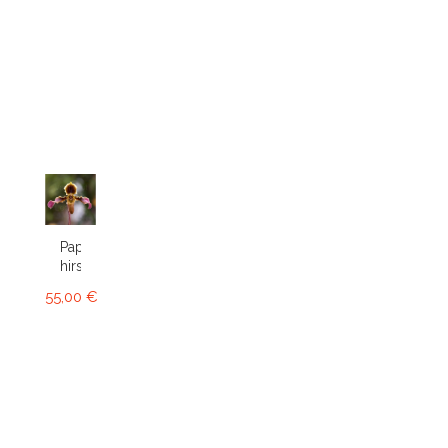
Paphiopedilum
hirsutissimum
55,00 €