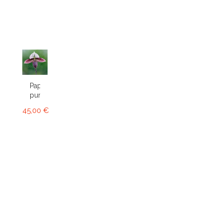
Paphiopedilum
purpuratum
45,00 €