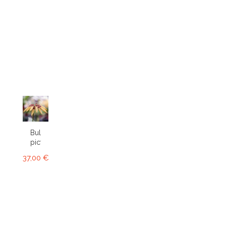
Bulbophyllum
picturatum
37,00 €