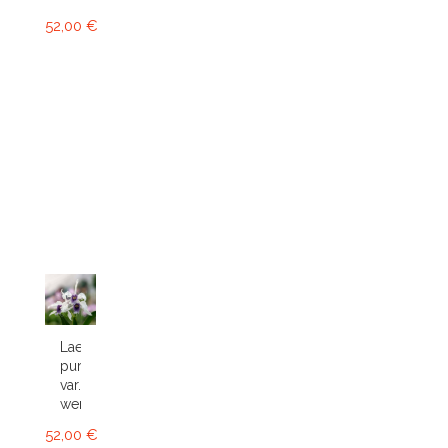
52,00 €
Laelia
purpurata
var.
werkhauseri
52,00 €