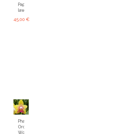
Paphiopedilum
lawrenceanum
45,00 €
Phalaenopsis
Orchid
World