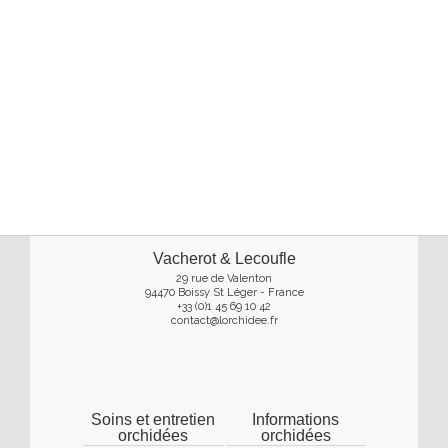
Vacherot & Lecoufle
29 rue de Valenton
94470 Boissy St Léger - France
+33 (0)1 45 69 10 42
contact@lorchidee.fr
Soins et entretien
Informations
orchidées
orchidées