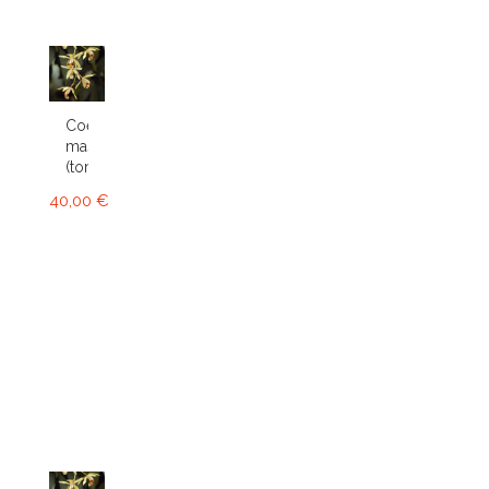
Coelogyne
massangeana
(tomentosa)
40,00 €