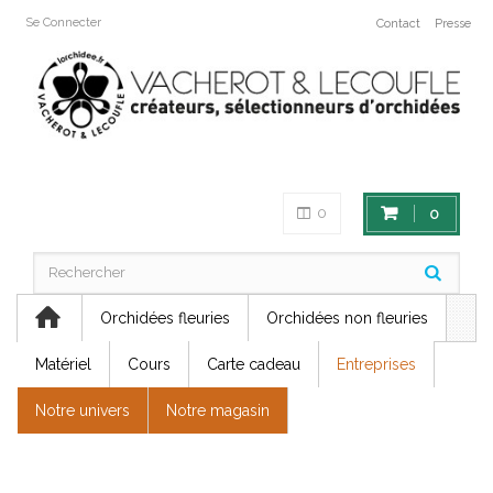
Se Connecter
Contact
Presse
0
0
Orchidées fleuries
Orchidées non fleuries
Matériel
Cours
Carte cadeau
Entreprises
Notre univers
Notre magasin