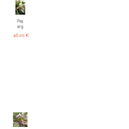
Paphiopedilum
argus
46,00 €