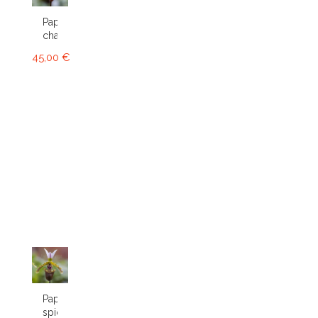
Paphiopedilum
charlesworthii
45,00 €
Paphiopedilum
spicerianum