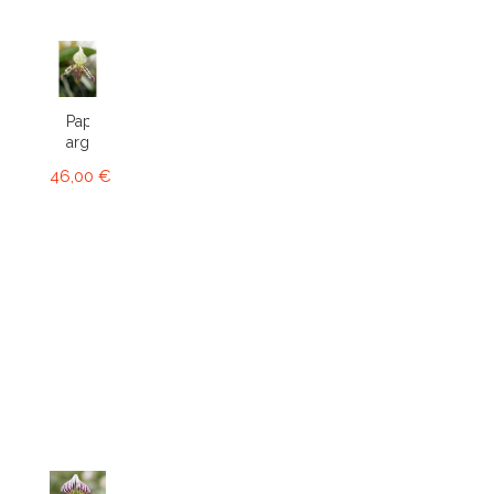
Paphiopedilum
argus
46,00 €