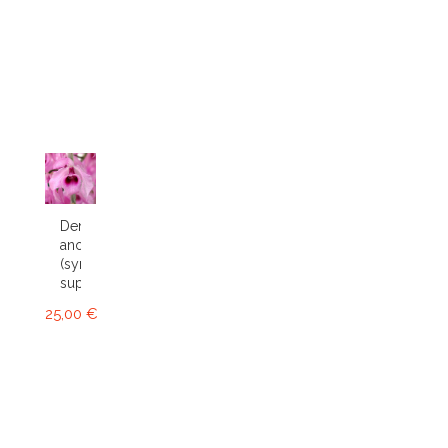
Dendrobium
anosmum
(syn.
superbum)
25,00 €