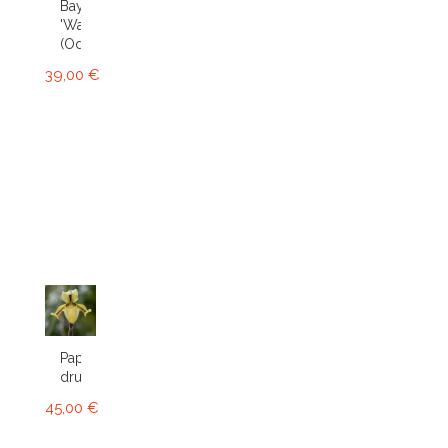
Bay
'Wasp'
(Odcdm.)
39,00 €
Paphiopedilum
druryi
45,00 €