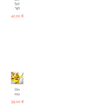
Schwartz
'White'...
42,00 €
Oncidium
montanum
39,00 €