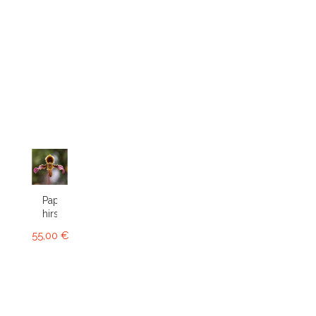
Paphiopedilum
hirsutissimum
55,00 €