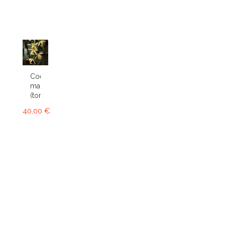
Coelogyne
massangeana
(tomentosa)
40,00 €