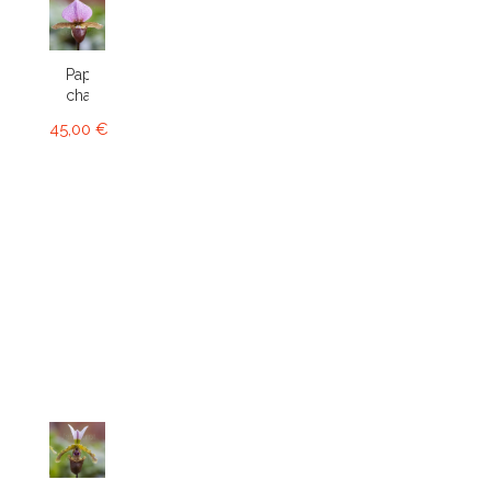
Paphiopedilum
charlesworthii
45,00 €