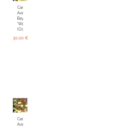
Cambria
Avalon
Bay
'Wasp'
(Odcdm.)
30,00 €
Cambria
Avalon