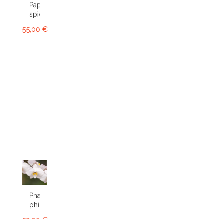
Paphiopedilum
spicerianum
55,00 €
Phalaenopsis
philippinensis