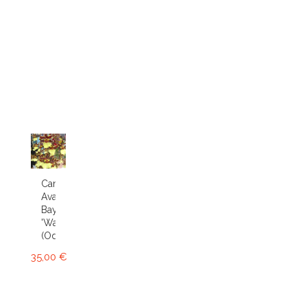
Cambria
Avalon
Bay
'Wasp'
(Odcdm.)
35,00 €