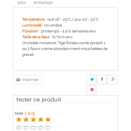
taille
emballage
Température :
nuit 18°- 25°C / jour 20°- 30°C
Luminosité :
mi-ombre
Floraison :
printemps - 4 à 6 semaines env.
Taille de la fleur :
6/7cm env.
Orchidée miniature. Tige florale courte portant 1
ou 3 fleurs crème abondamment mouchetées de
grenat.
Imprimer
Noter ce produit
Note |
0
/
5
1
2
3
4
5