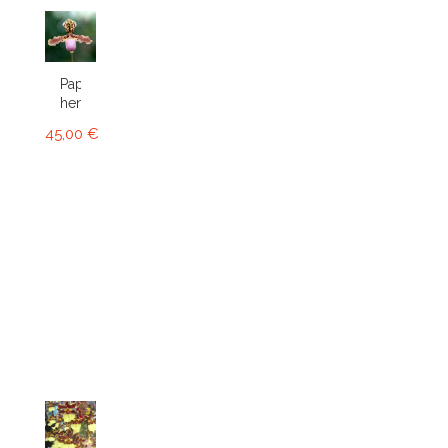
Paphiopedilum
henryanum
45,00 €