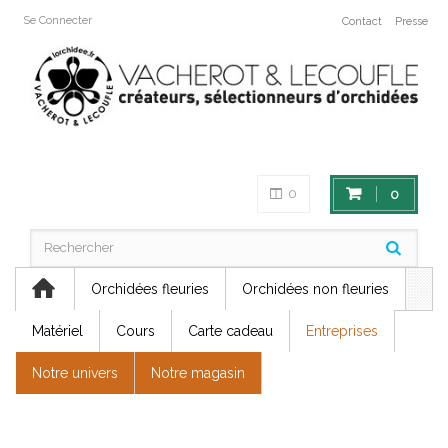
Se Connecter
Contact
Presse
0
0
Orchidées fleuries
Orchidées non fleuries
Matériel
Cours
Carte cadeau
Entreprises
Notre univers
Notre magasin