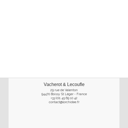
Vacherot & Lecoufle
29 rue de Valenton
94470 Boissy St Léger - France
+33 (0)1 45 69 10 42
contact@lorchidee.fr