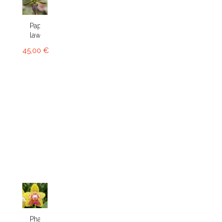
Paphiopedilum
lawrenceanum
45,00 €
Phalaenopsis