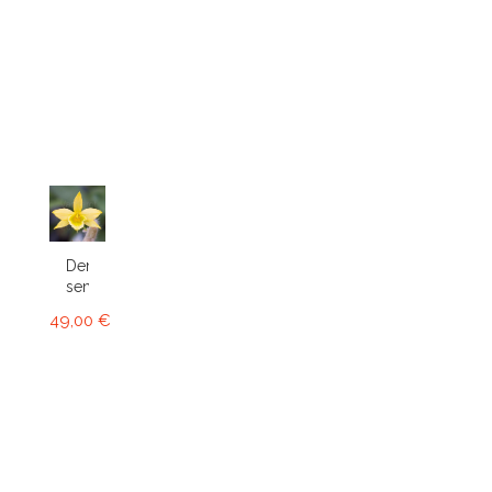
Dendrobium
senile
49,00 €