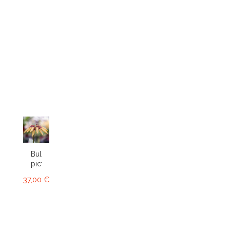
Bulbophyllum
picturatum
37,00 €