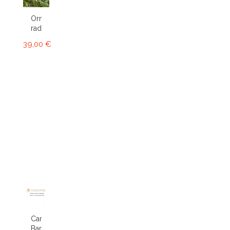
Ornithophora
radicans...
39,00 €
Cambria
Bartley