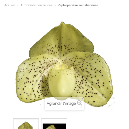
Accueil
>
Orchidées non fleuries
>
Paphiopedilum wenshanense
Agrandir l'image