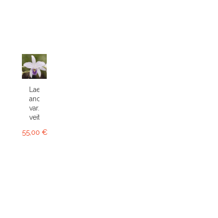
Laelia
anceps
var.
veitchiana
55,00 €