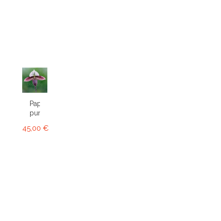
Paphiopedilum
purpuratum
45,00 €