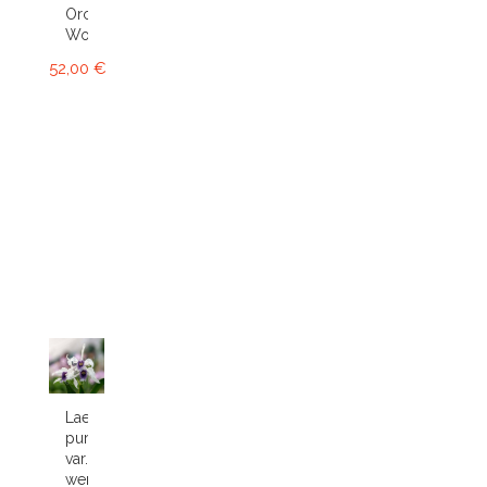
Orchid
World
52,00 €
Laelia
purpurata
var.
werkhauseri