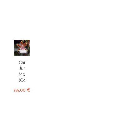
Cambria
Jungle
Monarch
(Colm.)
55,00 €