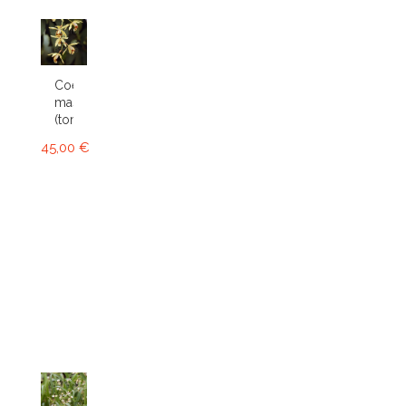
Coelogyne
massangeana
(tomentosa)
45,00 €