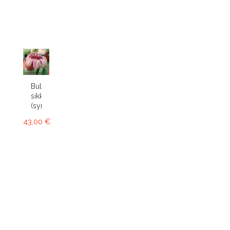
Bulbophyllum
sikkimense
(syn....
43,00 €