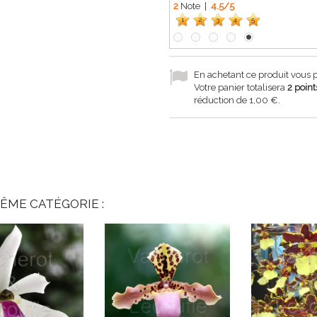
2
Note |
4.5
/
5
1
2
3
4
5
En achetant ce produit vous
Votre panier totalisera
2
point
réduction de
1,00 €
.
ÊME CATÉGORIE :