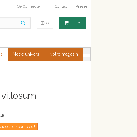
Se Connecter
Contact
Presse
0
0
es
Notre univers
Notre magasin
villosum
ale
 pièces disponibles !