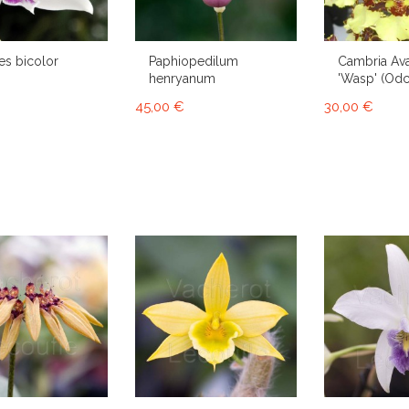
es bicolor
Paphiopedilum
Cambria Av
henryanum
'Wasp' (Od
45,00 €
30,00 €