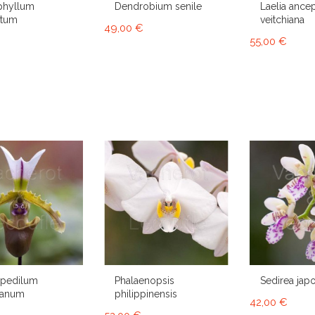
phyllum
Dendrobium senile
Laelia ancep
atum
veitchiana
49,00 €
55,00 €
opedilum
Phalaenopsis
Sedirea jap
ianum
philippinensis
42,00 €