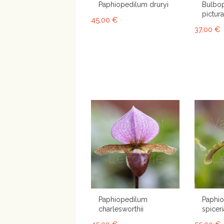
Paphiopedilum druryi
Bulbo
pictur
45,00 €
37,00 €
Paphiopedilum
Paphi
charlesworthii
spicer