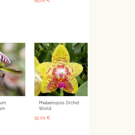
55,00 €
lum
Phalaenopsis Orchid
num
World
52,00 €