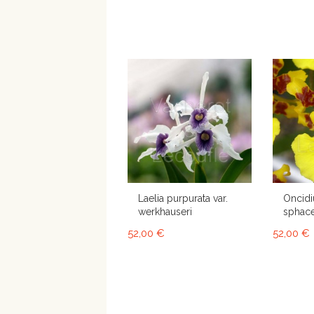
Laelia purpurata var.
Oncid
werkhauseri
sphac
52,00 €
52,00 €