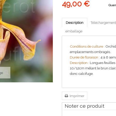
49,00 €
Quan
Description
Téléchargement
emballage
Conditions de culture :
Orchidé
emplacements ombragés.
Durée de floraison :
4 à 6 sem
Description :
Longues feuilles 
10/12cm mêlant le brun clair, 
ge
donc calcifuge.
Imprimer
Noter ce produit