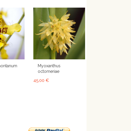
montanum
Myoxanthus
octomeriae
45,00 €