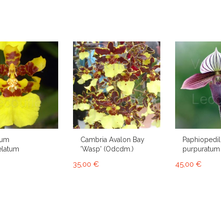
ium
Cambria Avalon Bay
Paphiopedi
elatum
'Wasp' (Odcdm.)
purpuratum
35,00 €
45,00 €