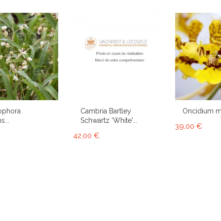
ophora
Cambria Bartley
Oncidium 
s...
Schwartz 'White'...
39,00 €
42,00 €