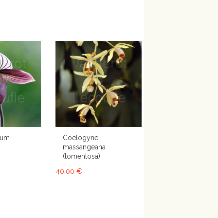
lum
Coelogyne
massangeana
(tomentosa)
40,00 €