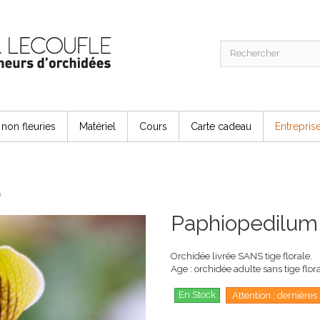
non fleuries
Matériel
Cours
Carte cadeau
Entrepris
m
Paphiopedilum 
Orchidée livrée SANS tige florale.
Age : orchidée adulte sans tige flor
En Stock
Attention : dernières