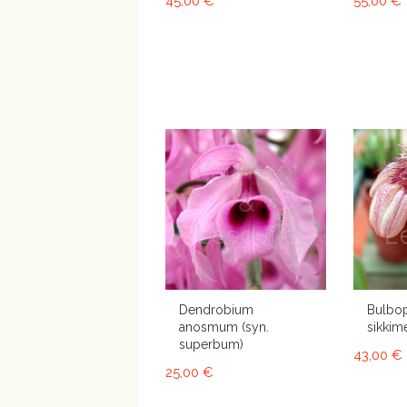
45,00 €
55,00 €
Dendrobium
Bulbo
anosmum (syn.
sikkime
superbum)
43,00 €
25,00 €