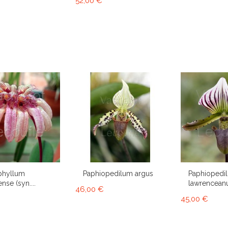
52,00 €
phyllum
Paphiopedilum argus
Paphiopedi
nse (syn....
lawrencea
46,00 €
45,00 €