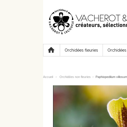
Orchidées fleuries
Orchidées 
Accueil
>
Orchidées non fleuries
>
Paphiopedilum villosu