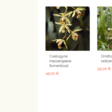
Coelogyne
Ornith
massangeana
radican
(tomentosa)
39,00 €
45,00 €