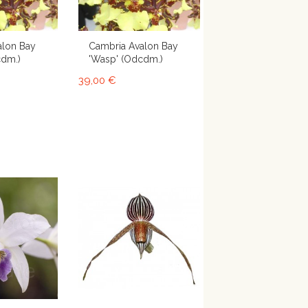
alon Bay
Cambria Avalon Bay
cdm.)
'Wasp' (Odcdm.)
39,00 €