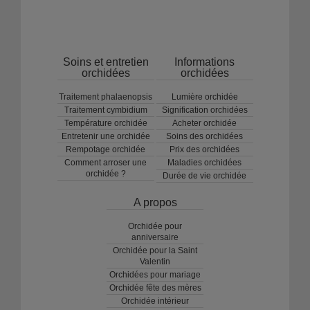
Soins et entretien
Informations
orchidées
orchidées
Traitement phalaenopsis
Lumière orchidée
Traitement cymbidium
Signification orchidées
Température orchidée
Acheter orchidée
Entretenir une orchidée
Soins des orchidées
Rempotage orchidée
Prix des orchidées
Comment arroser une
Maladies orchidées
orchidée ?
Durée de vie orchidée
A propos
Orchidée pour
anniversaire
Orchidée pour la Saint
Valentin
Orchidées pour mariage
Orchidée fête des mères
Orchidée intérieur