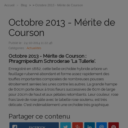
Accueil
>
Blog
> >
Octobre 2013 - Mérite de Courson
Octobre 2013 - Mérite de
Courson
Publié le : 24-10-2014 11:22:46
Catégories :
Actualités
Octobre 2013 - Mérite de Courson :
Phragmipedium Schroderae 'La Tuilerie'.
Enregistré en 1882, cette belle orchidée hybride arbore un
feuillage rubanné abondant et forme assez rapidement des
touffes importantes composées de nombreuses pousses
étroitement serrées les unes contre les autres. La grande hampe
de 60cm porte deux à trois fleurs successives de 6cm de large
pour 20cm de haut et aux pétales retombants. Leur couleur, rose
frais lavé de rose pâle avec le labelle rose soutenu, est très
délicate. C'est indéniablement une orchidée très graphique.
Partager ce contenu
FACEBOOK