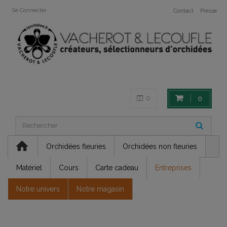
Se Connecter
Contact
Presse
0
0
Orchidées fleuries
Orchidées non fleuries
Matériel
Cours
Carte cadeau
Entreprises
Notre univers
Notre magasin