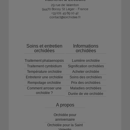
29 rue de Valenton
94470 Boissy St Léger - France
+33 (0)1 45 69 10 42
contact@lorchidee.fr
Soins et entretien
Informations
orchidées
orchidées
Traitement phalaenopsis
Lumière orchidée
Traitement cymbidium
Signification orchidées
Température orchidée
Acheter orchidée
Entretenir une orchidée
Soins des orchidées
Rempotage orchidée
Prix des orchidées
Comment arroser une
Maladies orchidées
orchidée ?
Durée de vie orchidée
A propos
Orchidée pour
anniversaire
Orchidée pour la Saint
Valentin