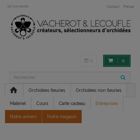
Se Connecter
Contact
Presse
0
0
Orchidées fleuries
Orchidées non fleuries
Matériel
Cours
Carte cadeau
Entreprises
Notre univers
Notre magasin