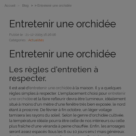
Accueil
>
Blog
> >
Entretenir une orchidée
Entretenir une orchidée
Publié le : 21-12-2005 16:26:06
Catégories :
Actualités
Entretenir une orchidée
Les règles d'entretien à
respecter.
Il est aisé d'
entretenir une orchidée
à la maison. Il y a quelques
règles simples à respecter. L'emplacement choisi pour
entretenir
une orchidée
et la faire refleurir devra être lumineux, idéalement
situé à moins d'un mètre d'une fenêtre très bien exposée, le nord
étant à proscrire. De février à fin octobre, un léger voilage
tamisera les rayons du soleil. Selon le genre d'orchidée cultivée,
la température idéale pourra être celle de nos intérieurs ou celle
plus fraîche d'une véranda à peine chauffée. Enfin, les arrosages
seront assez espacés (tous les 8 ou 10 jours env.) mais généreux.