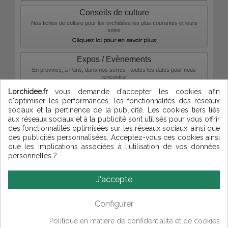
Conseils de culture
Nos fiches de culture pour les orchidées les plus courantes et leurs
soins
Cliquez ici pour en savoir plus
Expos / Evènements
En province, à Paris, dans nos serres : toutes les dates pour nous
rencontrer
Cliquez ici pour en savoir plus
Lorchidee.fr
vous demande d'accepter les cookies afin
d'optimiser les performances, les fonctionnalités des réseaux
Compositions florales
-
Orchidée d'intérieur
-
Points de fidélité
sociaux et la pertinence de la publicité. Les cookies tiers liés
-
Parrainage
-
Livraisons France
-
Livraisons DOM-TOM
-
Livraisons
aux réseaux sociaux et à la publicité sont utilisés pour vous offrir
Europe
-
European orders
des fonctionnalités optimisées sur les réseaux sociaux, ainsi que
Qui sommes-nous ?
-
Contact
des publicités personnalisées. Acceptez-vous ces cookies ainsi
-
Confidentialité
-
Conditions de
que les implications associées à l'utilisation de vos données
ventes
-
Cookies
-
Mentions
personnelles ?
légales
-
Plan du site
J'accepte
© Lorchidee 2026
Configurer
arrosage orchidée
|
phalaenopsis hybride
|
culture orchidée
|
plantation
Politique en matière de confidentialité et de cookies
orchidee
|
dendrobium