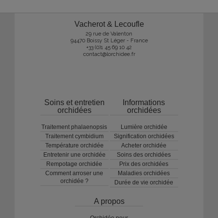
Vacherot & Lecoufle
29 rue de Valenton
94470 Boissy St Léger - France
+33 (0)1 45 69 10 42
contact@lorchidee.fr
Soins et entretien
Informations
orchidées
orchidées
Traitement phalaenopsis
Lumière orchidée
Traitement cymbidium
Signification orchidées
Température orchidée
Acheter orchidée
Entretenir une orchidée
Soins des orchidées
Rempotage orchidée
Prix des orchidées
Comment arroser une
Maladies orchidées
orchidée ?
Durée de vie orchidée
A propos
Orchidée pour