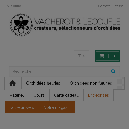
Se Connecter
Contact
Presse
0
0
Orchidées fleuries
Orchidées non fleuries
Matériel
Cours
Carte cadeau
Entreprises
Notre univers
Notre magasin