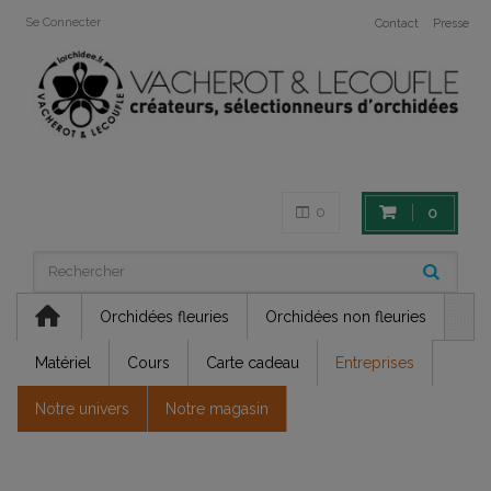
Se Connecter
Contact
Presse
0
0
Orchidées fleuries
Orchidées non fleuries
Matériel
Cours
Carte cadeau
Entreprises
Notre univers
Notre magasin