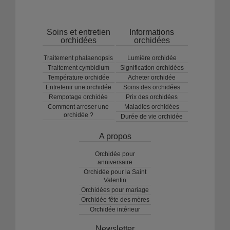
Soins et entretien
Informations
orchidées
orchidées
Traitement phalaenopsis
Lumière orchidée
Traitement cymbidium
Signification orchidées
Température orchidée
Acheter orchidée
Entretenir une orchidée
Soins des orchidées
Rempotage orchidée
Prix des orchidées
Comment arroser une
Maladies orchidées
orchidée ?
Durée de vie orchidée
A propos
Orchidée pour
anniversaire
Orchidée pour la Saint
Valentin
Orchidées pour mariage
Orchidée fête des mères
Orchidée intérieur
Newsletter