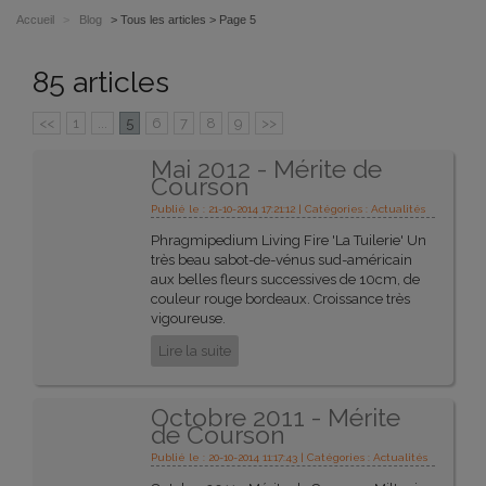
Accueil
>
Blog
> Tous les articles > Page 5
85 articles
<<
1
...
5
6
7
8
9
>>
Mai 2012 - Mérite de
Courson
Publié le : 21-10-2014 17:21:12 | Catégories :
Actualités
Phragmipedium Living Fire 'La Tuilerie' Un
très beau sabot-de-vénus sud-américain
aux belles fleurs successives de 10cm, de
couleur rouge bordeaux. Croissance très
vigoureuse.
Lire la suite
Octobre 2011 - Mérite
de Courson
Publié le : 20-10-2014 11:17:43 | Catégories :
Actualités