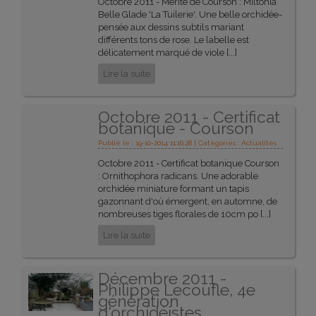
Octobre 2011 - Mérite de Courson : Miltonia
Belle Glade 'La Tuilerie'. Une belle orchidée-
pensée aux dessins subtils mariant
différents tons de rose. Le labelle est
délicatement marqué de viole [...]
Lire la suite
Octobre 2011 - Certificat
botanique - Courson
Publié le : 19-10-2014 11:16:28 | Catégories :
Actualités
Octobre 2011 - Certificat botanique Courson
: Ornithophora radicans. Une adorable
orchidée miniature formant un tapis
gazonnant d'où émergent, en automne, de
nombreuses tiges florales de 10cm po [...]
Lire la suite
Décembre 2011 -
Philippe Lecoufle, 4e
génération
d'orchidéistes