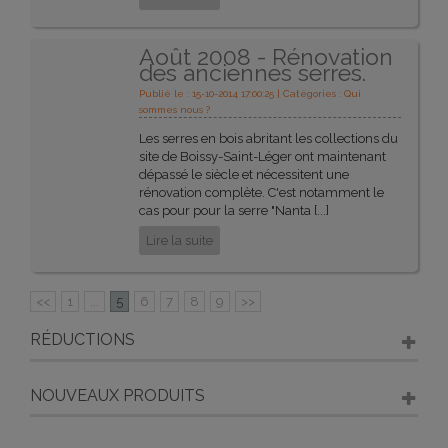
Août 2008 - Rénovation
des anciennes serres.
Publié le : 15-10-2014 17:00:25 | Catégories :
Qui
sommes nous ?
Les serres en bois abritant les collections du
site de Boissy-Saint-Léger ont maintenant
dépassé le siècle et nécessitent une
rénovation complète. C'est notamment le
cas pour pour la serre "Nanta [...]
Lire la suite
<<
1
...
5
6
7
8
9
>>
RÉDUCTIONS
NOUVEAUX PRODUITS