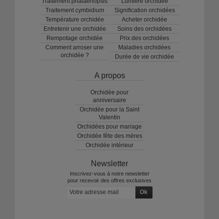
Traitement phalaenopsis
Lumière orchidée
Traitement cymbidium
Signification orchidées
Température orchidée
Acheter orchidée
Entretenir une orchidée
Soins des orchidées
Rempotage orchidée
Prix des orchidées
Comment arroser une
Maladies orchidées
orchidée ?
Durée de vie orchidée
A propos
Orchidée pour
anniversaire
Orchidée pour la Saint
Valentin
Orchidées pour mariage
Orchidée fête des mères
Orchidée intérieur
Newsletter
Inscrivez-vous à notre newsletter
pour recevoir des offres exclusives