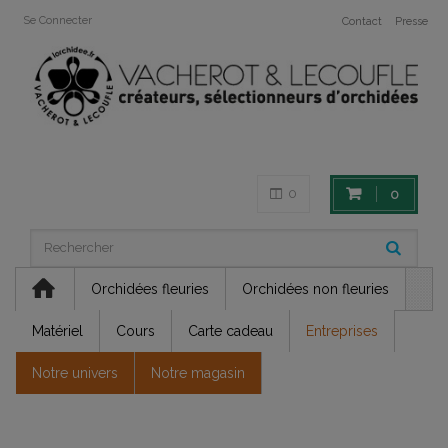
Se Connecter
Contact
Presse
0
0
Orchidées fleuries
Orchidées non fleuries
Matériel
Cours
Carte cadeau
Entreprises
Notre univers
Notre magasin