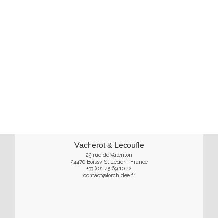
Vacherot & Lecoufle
29 rue de Valenton
94470 Boissy St Léger - France
+33 (0)1 45 69 10 42
contact@lorchidee.fr