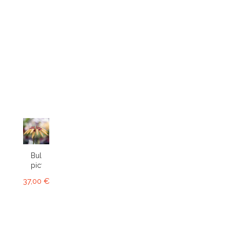
Bulbophyllum
picturatum
37,00 €