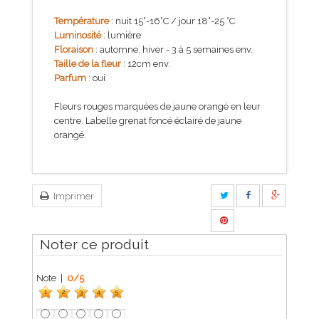
Température
: nuit 15°-16°C / jour 18°-25 °C
Luminosité
: lumière
Floraison
: automne, hiver - 3 à 5 semaines env.
Taille de la fleur
: 12cm env.
Parfum
: oui
Fleurs rouges marquées de jaune orangé en leur
centre. Labelle grenat foncé éclairé de jaune
orangé.
Imprimer
Noter ce produit
Note |
0
/
5
1
2
3
4
5