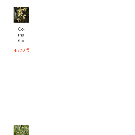
Coelogyne
massangeana
(tomentosa)
45,00 €