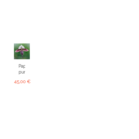
Paphiopedilum
purpuratum
45,00 €