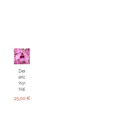
Dendrobium
anosmum
(syn.
superbum)
25,00 €