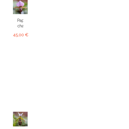
Paphiopedilum
charlesworthii
45,00 €