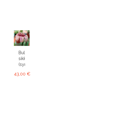
Bulbophyllum
sikkimense
(syn....
43,00 €