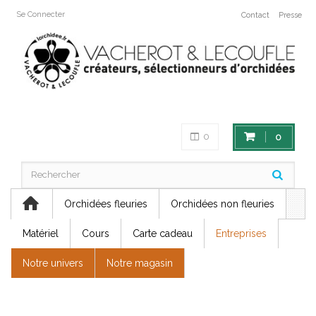
Se Connecter
Contact
Presse
0
0
Orchidées fleuries
Orchidées non fleuries
Matériel
Cours
Carte cadeau
Entreprises
Notre univers
Notre magasin