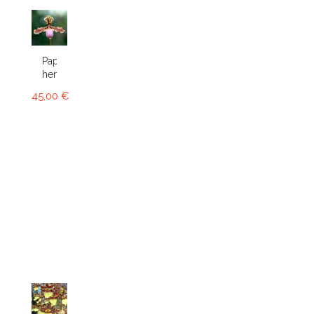
Paphiopedilum
henryanum
45,00 €