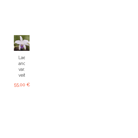
Laelia
anceps
var.
veitchiana
55,00 €