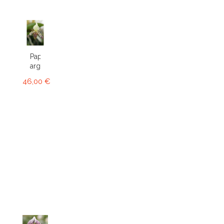
Paphiopedilum
argus
46,00 €