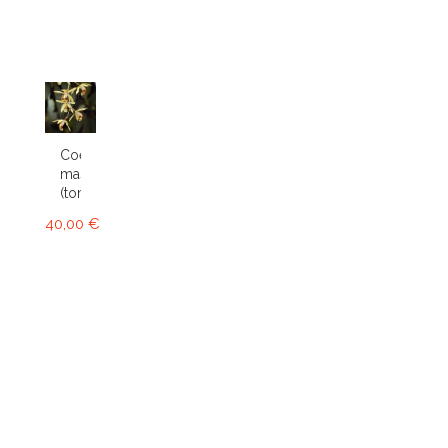
Coelogyne
massangeana
(tomentosa)
40,00 €