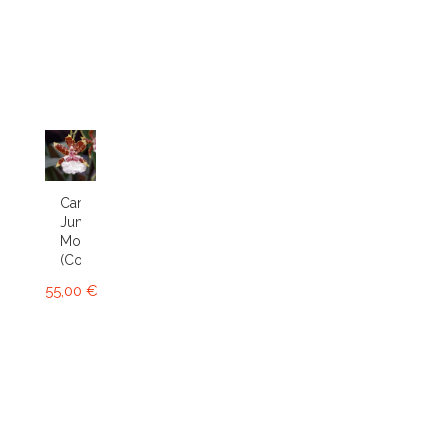
Cambria
Jungle
Monarch
(Colm.)
55,00 €