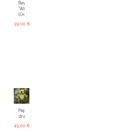
Bay
'Wasp'
(Odcdm.)
39,00 €
Paphiopedilum
druryi
45,00 €