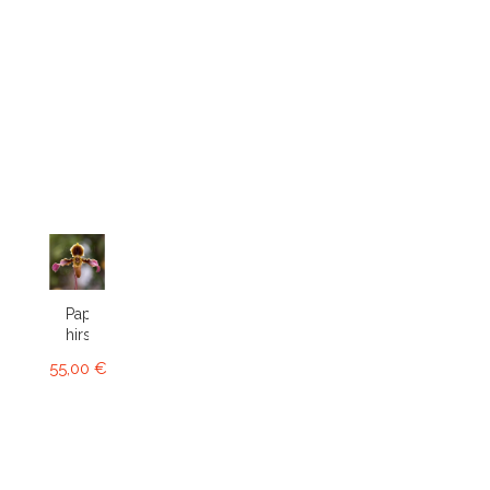
Paphiopedilum
hirsutissimum
55,00 €