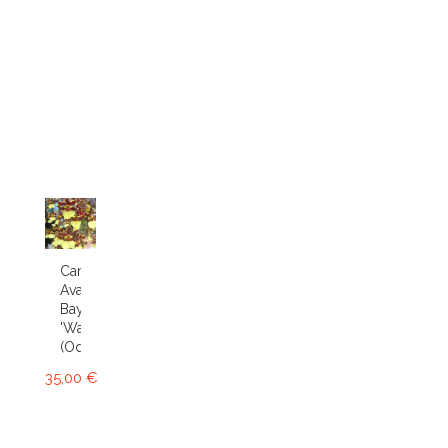
Cambria
Avalon
Bay
'Wasp'
(Odcdm.)
35,00 €