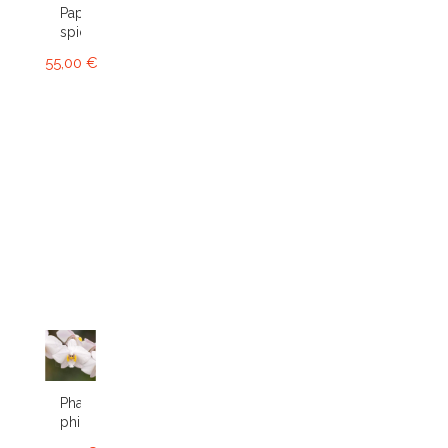
Paphiopedilum
spicerianum
55,00 €
Phalaenopsis
philippinensis