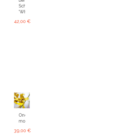
Bartley
Schwartz
'White'...
42,00 €
Oncidium
montanum
39,00 €