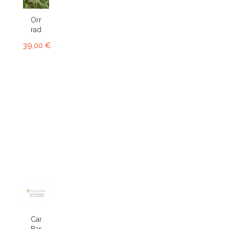
Ornithophora
radicans...
39,00 €
Cambria