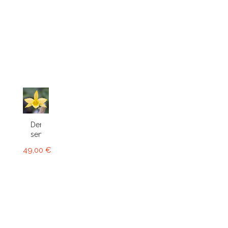
Dendrobium
senile
49,00 €