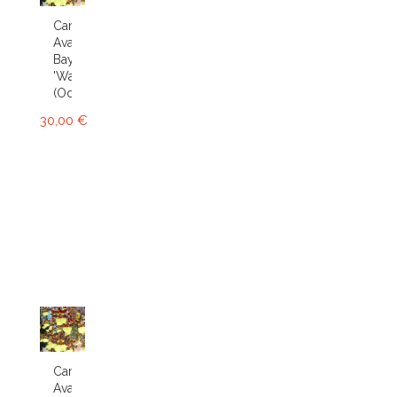
Cambria
Avalon
Bay
'Wasp'
(Odcdm.)
30,00 €
Cambria
Avalon