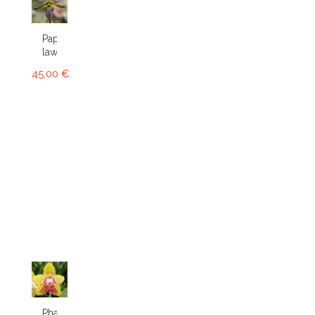
Paphiopedilum
lawrenceanum
45,00 €
Phalaenopsis