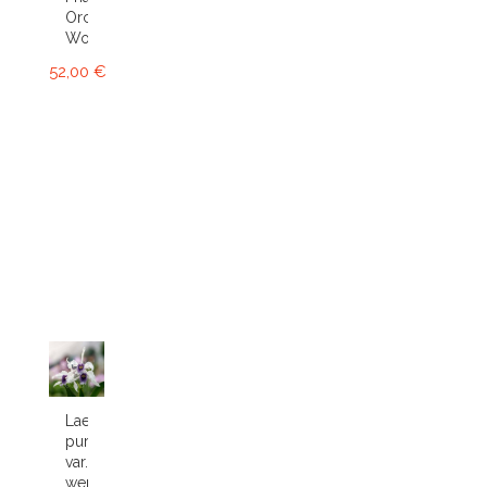
Orchid
World
52,00 €
Laelia
purpurata
var.
werkhauseri