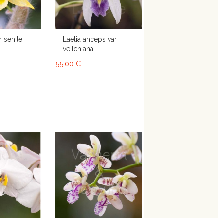
 senile
Laelia anceps var.
veitchiana
55,00 €