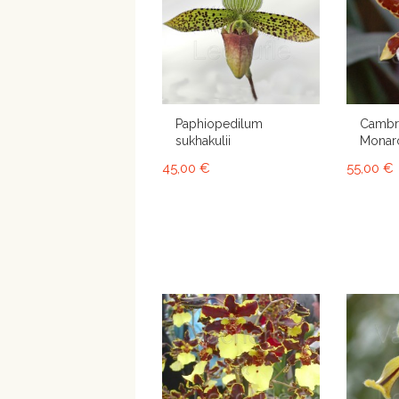
Paphiopedilum
Cambri
sukhakulii
Monarc
45,00 €
55,00 €