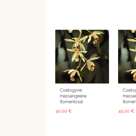
Coelogyne
Coelo
massangeana
massa
(tomentosa)
(tomen
40,00 €
45,00 €