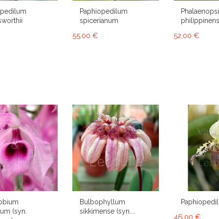
opedilum
Paphiopedilum
Phalaenops
sworthii
spicerianum
philippinens
55,00 €
52,00 €
obium
Bulbophyllum
Paphiopedi
um (syn.
sikkimense (syn....
46,00 €