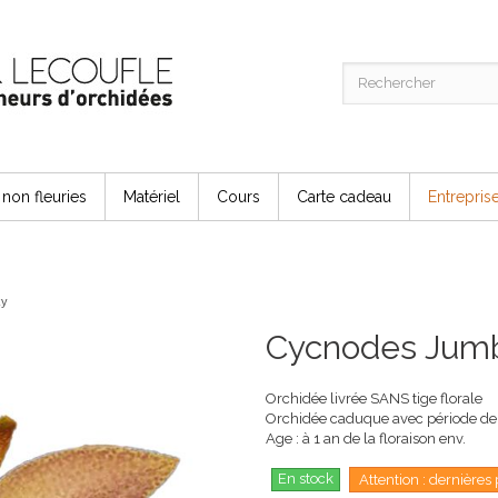
non fleuries
Matériel
Cours
Carte cadeau
Entrepris
ky
Cycnodes Jum
Orchidée livrée SANS tige florale
Orchidée caduque avec période de
Age : à 1 an de la floraison env.
En stock
Attention : dernières 