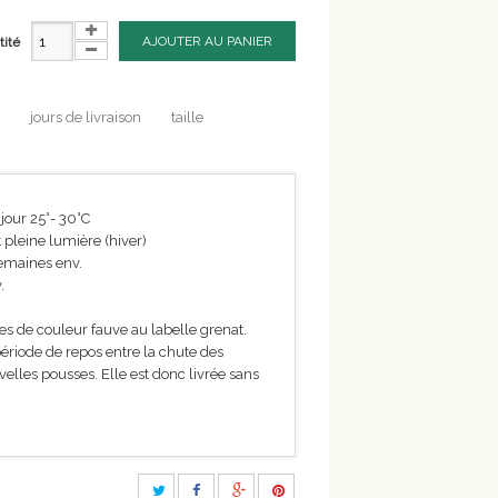
AJOUTER AU PANIER
tité
jours de livraison
taille
 jour 25°- 30°C
 pleine lumière (hiver)
semaines env.
.
es de couleur fauve au labelle grenat.
riode de repos entre la chute des
uvelles pousses. Elle est donc livrée sans