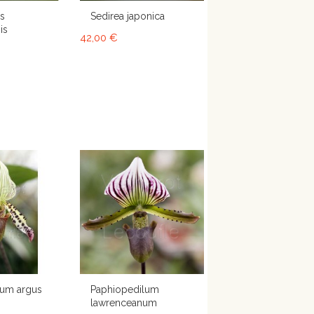
is
Sedirea japonica
is
42,00 €
lum argus
Paphiopedilum
lawrenceanum