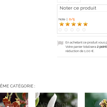
Noter ce produit
Note |
0
/
5
1
2
3
4
5
En achetant ce produit vous
Votre panier totalisera
2
point
réduction de
1,00 €
.
ÊME CATÉGORIE :