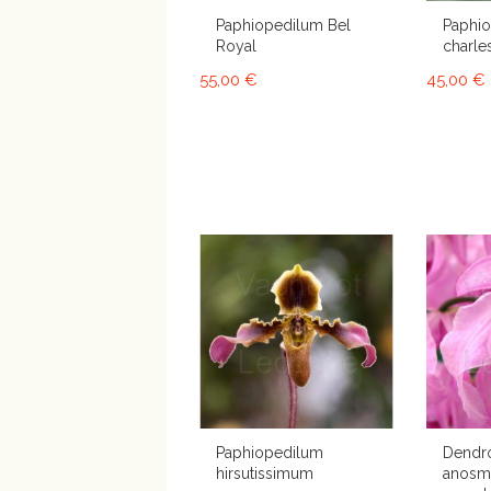
Paphiopedilum Bel
Paphi
Royal
charle
55,00 €
45,00 €
Paphiopedilum
Dendr
hirsutissimum
anosm