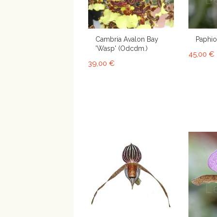
Cambria Avalon Bay
Paphio
'Wasp' (Odcdm.)
45,00 €
39,00 €