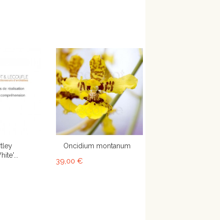
tley
Oncidium montanum
ite'...
39,00 €