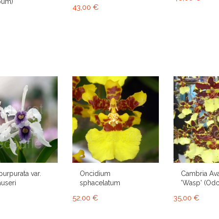
bum)
43,00 €
purpurata var.
Oncidium
Cambria Av
useri
sphacelatum
'Wasp' (Od
52,00 €
35,00 €