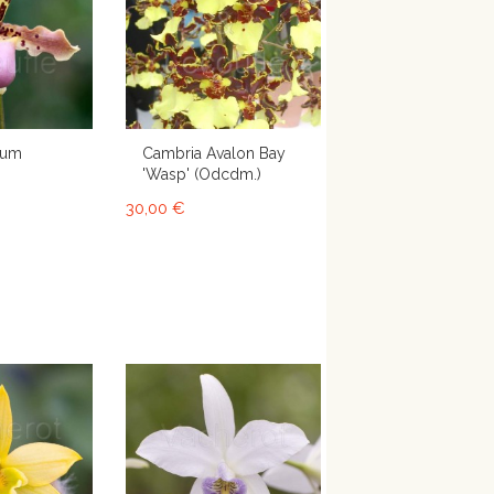
lum
Cambria Avalon Bay
'Wasp' (Odcdm.)
30,00 €