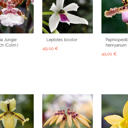
a Jungle
Leptotes bicolor
Paphiopedi
h (Colm.)
henryanum
49,00 €
45,00 €