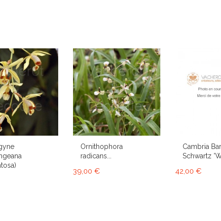
gyne
Ornithophora
Cambria Bar
ngeana
radicans...
Schwartz 'Wh
tosa)
39,00 €
42,00 €