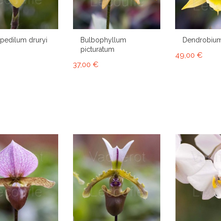
pedilum druryi
Bulbophyllum
Dendrobium
picturatum
49,00 €
37,00 €