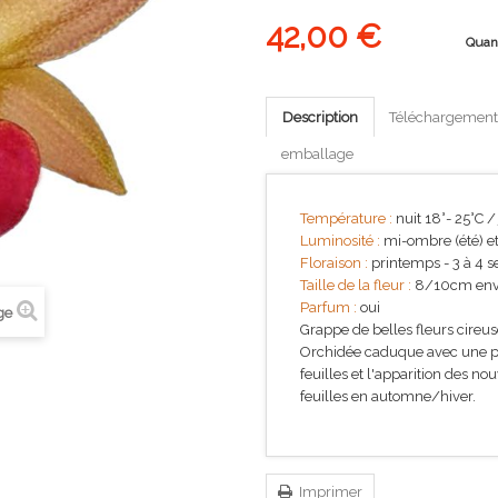
42,00 €
Quan
Description
Téléchargement
emballage
Température :
nuit 18°- 25°C /
Luminosité :
mi-ombre (été) et
Floraison :
printemps - 3 à 4 
Taille de la fleur :
8/10cm env
Parfum :
oui
ge
Grappe de belles fleurs cireus
Orchidée caduque avec une pé
feuilles et l'apparition des no
feuilles en automne/hiver.
Imprimer