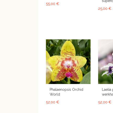
super
55,00 €
25,00 €
Phalaenopsis Orchid
Laelia 
World
werkha
52,00 €
52,00 €