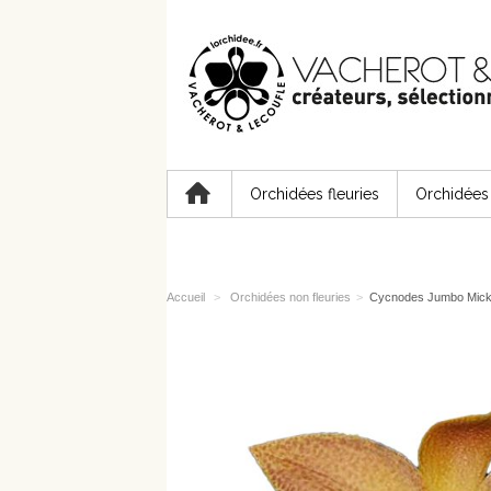
Orchidées fleuries
Orchidées 
Accueil
>
Orchidées non fleuries
>
Cycnodes Jumbo Mic