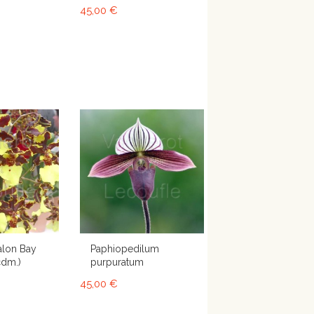
45,00 €
alon Bay
Paphiopedilum
cdm.)
purpuratum
45,00 €