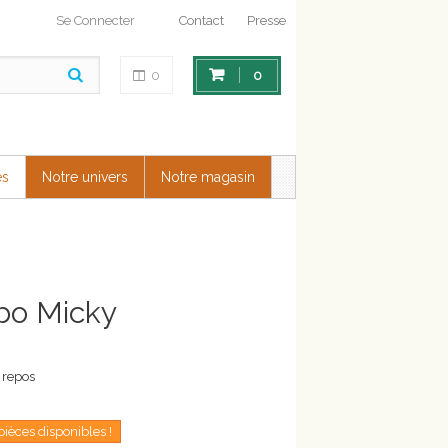
Se Connecter
Contact
Presse
0
0
es
Notre univers
Notre magasin
bo Micky
 repos
pièces disponibles !