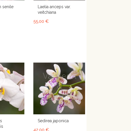
 senile
Laelia anceps var.
veitchiana
55,00 €
is
Sedirea japonica
is
42,00 €