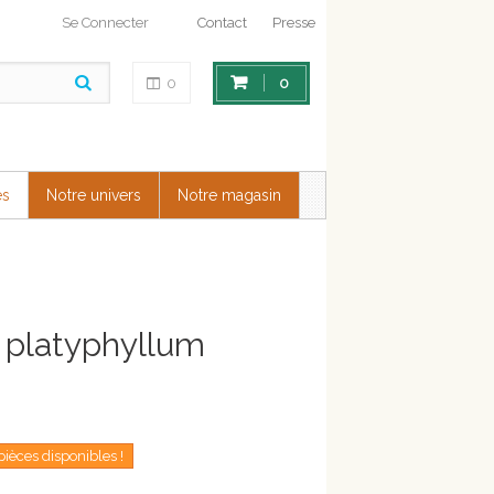
Se Connecter
Contact
Presse
0
0
es
Notre univers
Notre magasin
 platyphyllum
pièces disponibles !