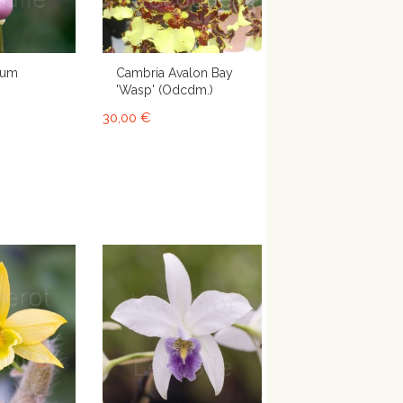
lum
Cambria Avalon Bay
'Wasp' (Odcdm.)
30,00 €