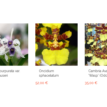
purpurata var.
Oncidium
Cambria Av
useri
sphacelatum
'Wasp' (Od
52,00 €
35,00 €