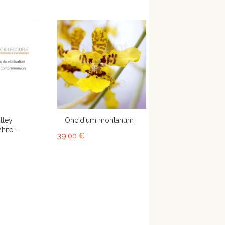
tley
Oncidium montanum
ite'...
39,00 €