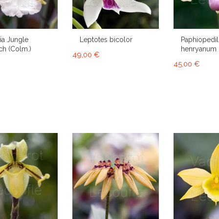
a Jungle
Leptotes bicolor
Paphiopedi
h (Colm.)
henryanum
49,00 €
45,00 €