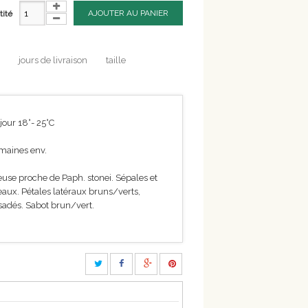
AJOUTER AU PANIER
tité
jours de livraison
taille
 jour 18°- 25°C
maines env.
euse proche de Paph. stonei. Sépales et
eaux. Pétales latéraux bruns/verts,
sadés. Sabot brun/vert.