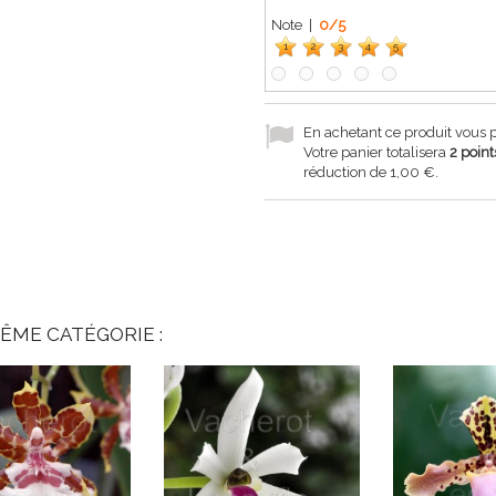
Note |
0
/
5
1
2
3
4
5
En achetant ce produit vous
Votre panier totalisera
2
point
réduction de
1,00 €
.
ÊME CATÉGORIE :