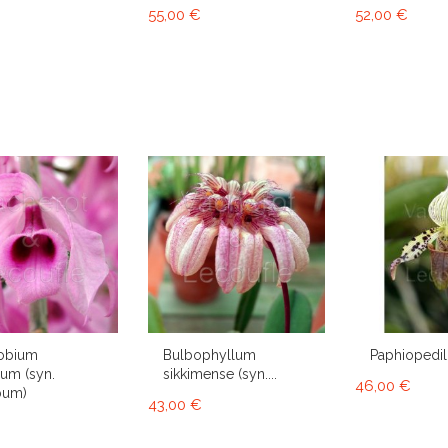
55,00 €
52,00 €
obium
Bulbophyllum
Paphiopedi
um (syn.
sikkimense (syn....
46,00 €
bum)
43,00 €