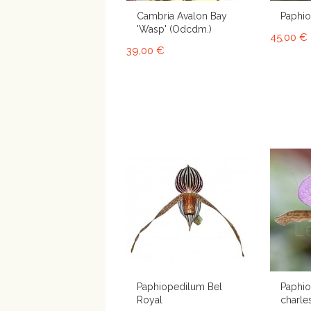
Cambria Avalon Bay
Paphio
'Wasp' (Odcdm.)
45,00 €
39,00 €
Paphiopedilum Bel
Paphi
Royal
charle