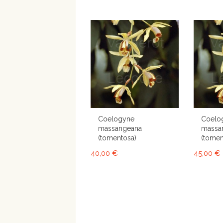
Coelogyne
Coelo
massangeana
massa
(tomentosa)
(tomen
40,00 €
45,00 €