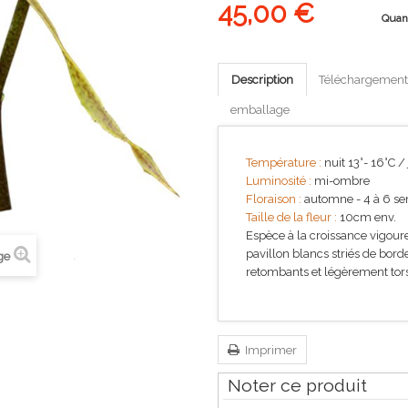
45,00 €
Quan
Description
Téléchargement
emballage
Température :
nuit 13°- 16°C /
Luminosité :
mi-ombre
Floraison :
automne - 4 à 6 se
Taille de la fleur :
10cm env.
Espèce à la croissance vigour
pavillon blancs striés de bord
ge
retombants et légèrement tor
Imprimer
Noter ce produit