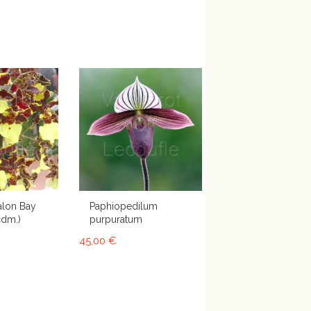
alon Bay
Paphiopedilum
cdm.)
purpuratum
45,00 €