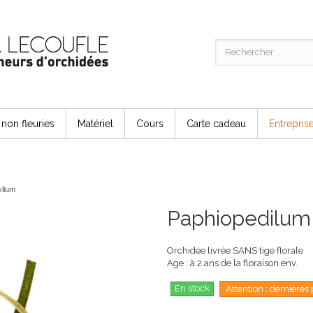
non fleuries
Matériel
Cours
Carte cadeau
Entrepris
yllum
Paphiopedilum
Orchidée livrée SANS tige florale
Age : à 2 ans de la floraison env.
En stock
Attention : dernières 