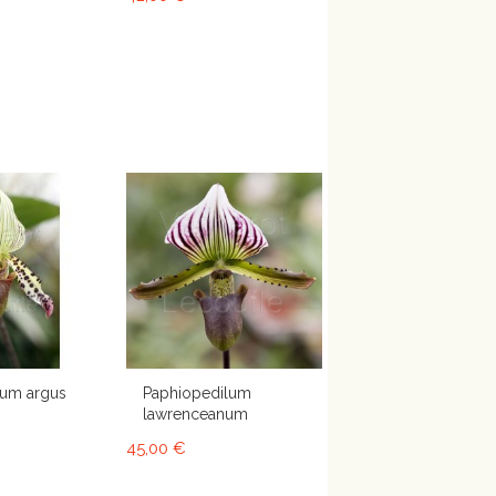
lum argus
Paphiopedilum
lawrenceanum
45,00 €