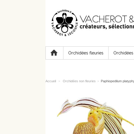
Orchidées fleuries
Orchidées 
Accueil
>
Orchidées non fleuries
>
Paphiopedilum platyph