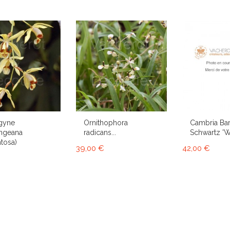
gyne
Ornithophora
Cambria Bar
ngeana
radicans...
Schwartz 'Wh
tosa)
39,00 €
42,00 €