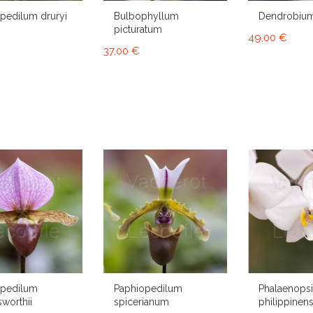
pedilum druryi
Bulbophyllum
Dendrobium
picturatum
49,00 €
37,00 €
opedilum
Paphiopedilum
Phalaenops
sworthii
spicerianum
philippinens