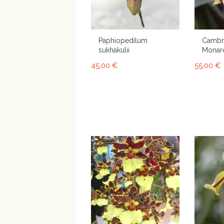
Paphiopedilum
Cambri
sukhakulii
Monarc
45,00 €
55,00 €