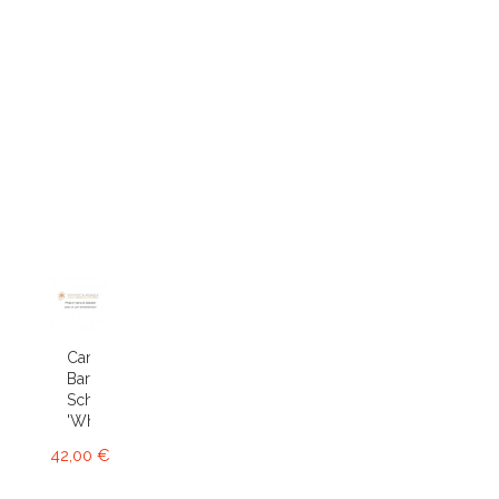
Cambria
Bartley
Schwartz
'White'...
42,00 €