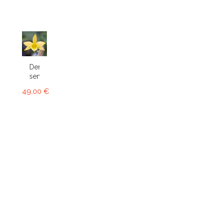
Dendrobium
senile
49,00 €