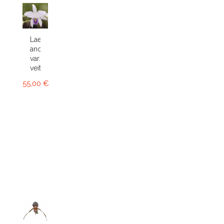
Laelia
anceps
var.
veitchiana
55,00 €