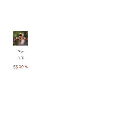
Paphiopedilum
hirsutissimum
55,00 €