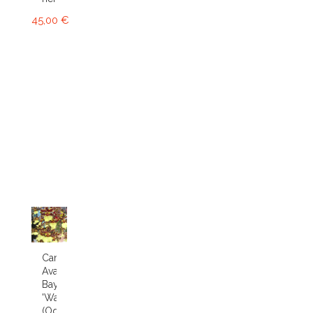
45,00 €
Cambria
Avalon
Bay
'Wasp'
(Odcdm.)