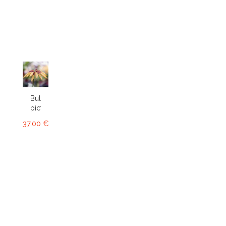
Bulbophyllum
picturatum
37,00 €