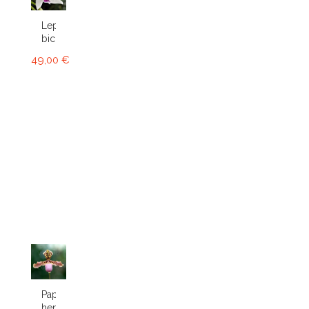
Leptotes
bicolor
49,00 €
Paphiopedilum
henryanum