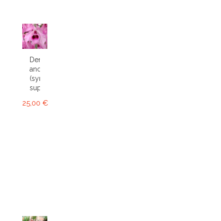
Dendrobium
anosmum
(syn.
superbum)
25,00 €