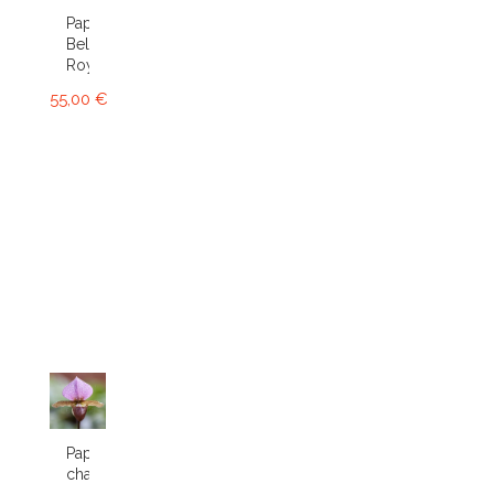
Paphiopedilum
Bel
Royal
55,00 €
Paphiopedilum
charlesworthii