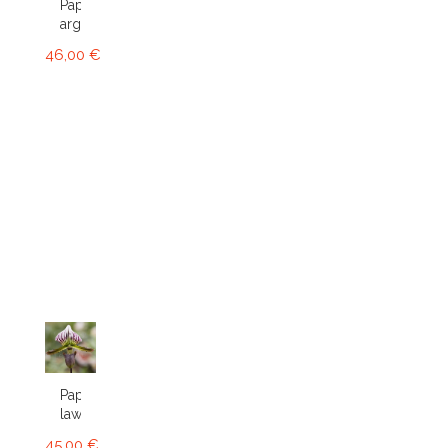
Paphiopedilum
argus
46,00 €
Paphiopedilum
lawrenceanum
45,00 €