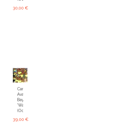
30,00 €
Cambria
Avalon
Bay
'Wasp'
(Odcdm.)
39,00 €