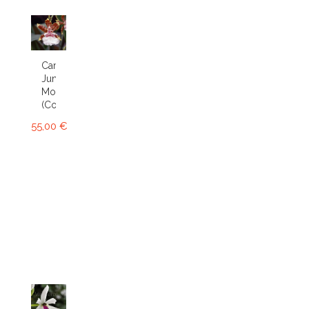
Cambria
Jungle
Monarch
(Colm.)
55,00 €