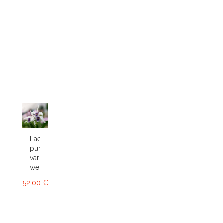
Laelia
purpurata
var.
werkhauseri
52,00 €