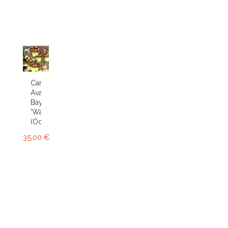
Cambria
Avalon
Bay
'Wasp'
(Odcdm.)
35,00 €