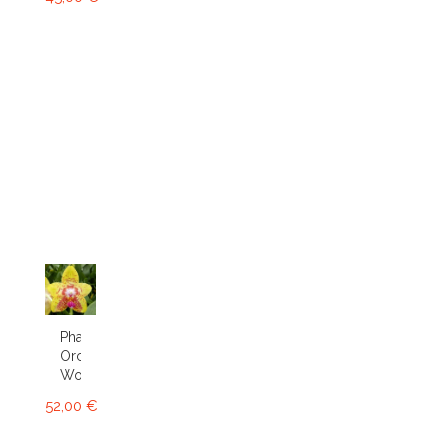
Phalaenopsis
Orchid
World
52,00 €