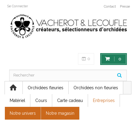
Se Connecter
Contact
Presse
0
0
Orchidées fleuries
Orchidées non fleuries
Matériel
Cours
Carte cadeau
Entreprises
Notre univers
Notre magasin