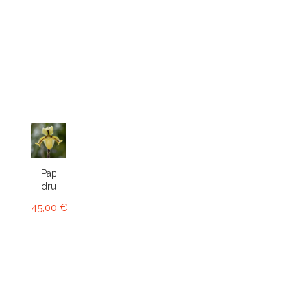
Paphiopedilum
druryi
45,00 €