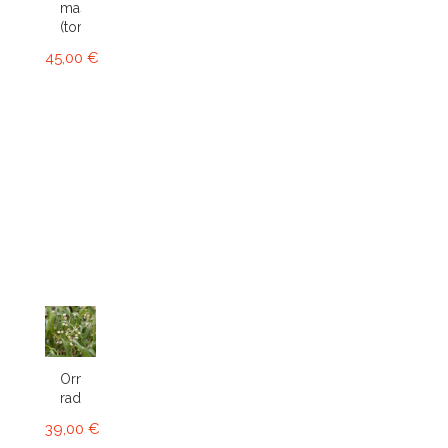
massangeana
(tomentosa)
45,00 €
Ornithophora
radicans...
39,00 €