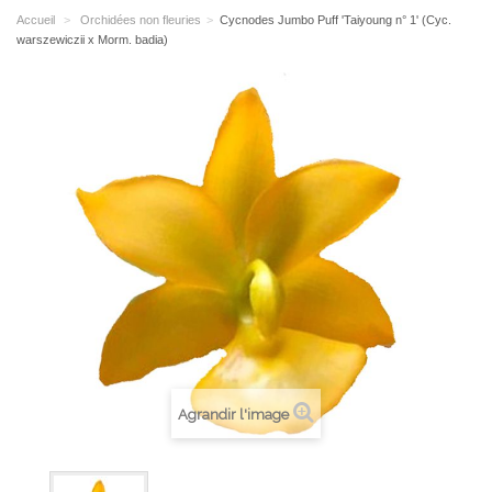
Accueil
>
Orchidées non fleuries
>
Cycnodes Jumbo Puff 'Taiyoung n° 1' (Cyc.
warszewiczii x Morm. badia)
Agrandir l'image