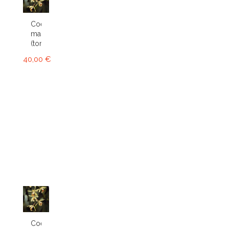
Coelogyne
massangeana
(tomentosa)
40,00 €
Coelogyne