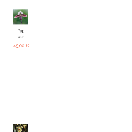
Paphiopedilum
purpuratum
45,00 €