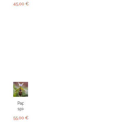
45,00 €
Paphiopedilum
spicerianum
55,00 €