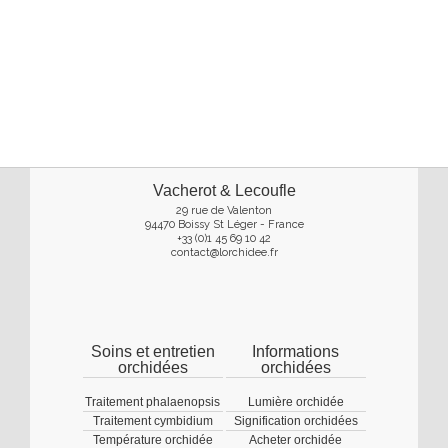
Vacherot & Lecoufle
29 rue de Valenton
94470 Boissy St Léger - France
+33 (0)1 45 69 10 42
contact@lorchidee.fr
Soins et entretien
Informations
orchidées
orchidées
Traitement phalaenopsis
Lumière orchidée
Traitement cymbidium
Signification orchidées
Température orchidée
Acheter orchidée