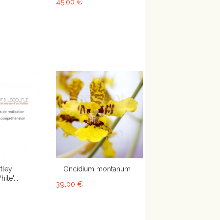
45,00 €
tley
Oncidium montanum
ite'...
39,00 €