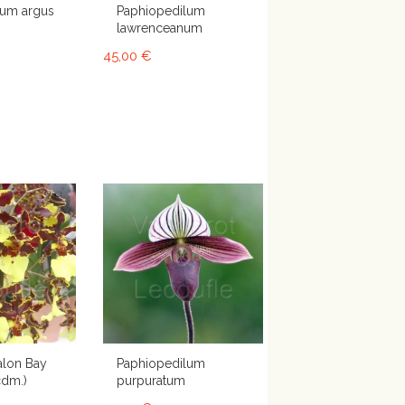
lum argus
Paphiopedilum
lawrenceanum
45,00 €
alon Bay
Paphiopedilum
cdm.)
purpuratum