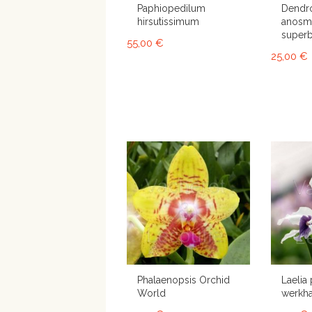
Paphiopedilum
Dendr
hirsutissimum
anosm
super
55,00 €
25,00 €
Phalaenopsis Orchid
Laelia 
World
werkha