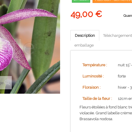
49,00 €
Quan
Description
Téléchargement
emballage
Température :
nuit 15°
Luminosité :
forte
ge
Floraison :
hiver - 
Taille de la fleur :
12cm en
Fleurs étoilées à fond blanc t
violacée. Grand labelle crème 
Brassavola nodosa.