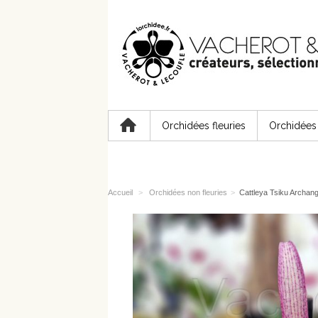
Orchidées fleuries
Orchidées 
Accueil
>
Orchidées non fleuries
>
Cattleya Tsiku Archang