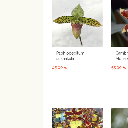
Paphiopedilum
Cambri
sukhakulii
Monarc
45,00 €
55,00 €