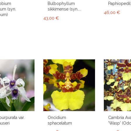
obium
Bulbophyllum
Paphiopedi
um (syn.
sikkimense (syn....
46,00 €
bum)
43,00 €
purpurata var.
Oncidium
Cambria Av
useri
sphacelatum
'Wasp' (Od