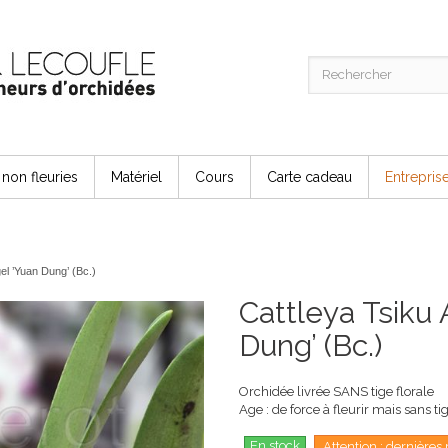
non fleuries
Matériel
Cours
Carte cadeau
Entrepris
el ’Yuan Dung’ (Bc.)
Cattleya Tsiku
Dung’ (Bc.)
Orchidée livrée SANS tige florale
Age : de force à fleurir mais sans tig
En stock
Attention : dernières 