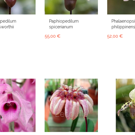
opedilum
Paphiopedilum
Phalaenops
sworthii
spicerianum
philippinens
55,00 €
52,00 €