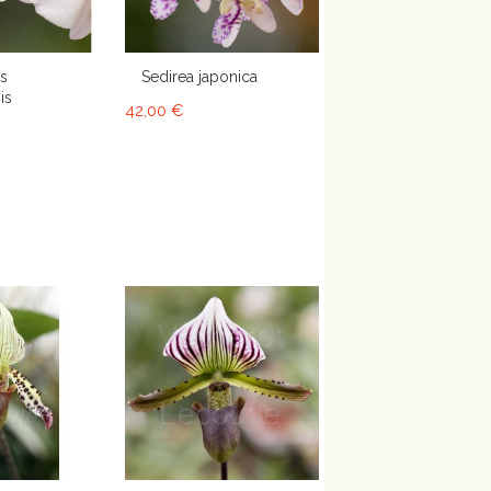
is
Sedirea japonica
is
42,00 €