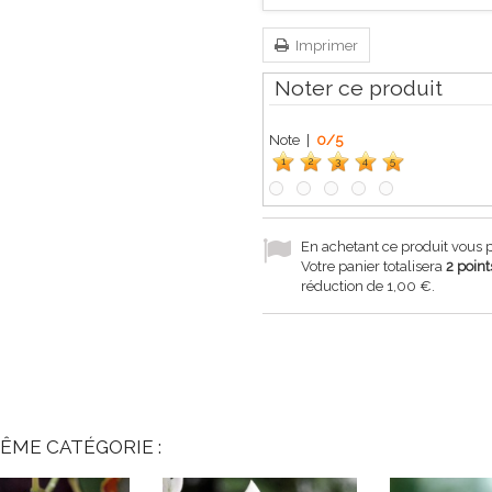
Imprimer
Noter ce produit
Note |
0
/
5
1
2
3
4
5
En achetant ce produit vous
Votre panier totalisera
2
point
réduction de
1,00 €
.
ÊME CATÉGORIE :