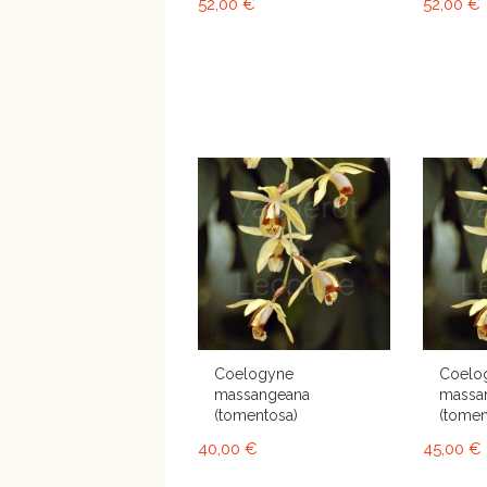
52,00 €
52,00 €
Coelogyne
Coelo
massangeana
massa
(tomentosa)
(tomen
40,00 €
45,00 €