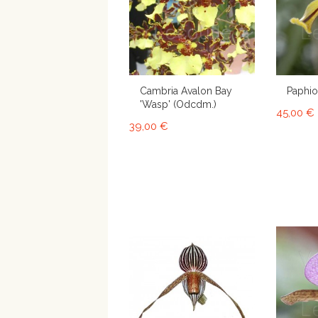
Cambria Avalon Bay
Paphio
'Wasp' (Odcdm.)
45,00 €
39,00 €