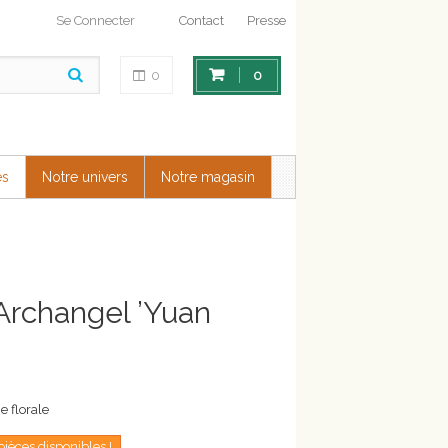
Se Connecter
Contact
Presse
0
0
es
Notre univers
Notre magasin
 Archangel ’Yuan
e florale
pièces disponibles !