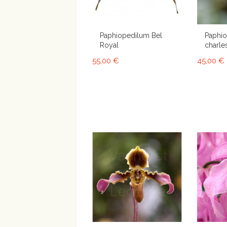
Paphiopedilum Bel
Paphi
Royal
charle
55,00 €
45,00 €