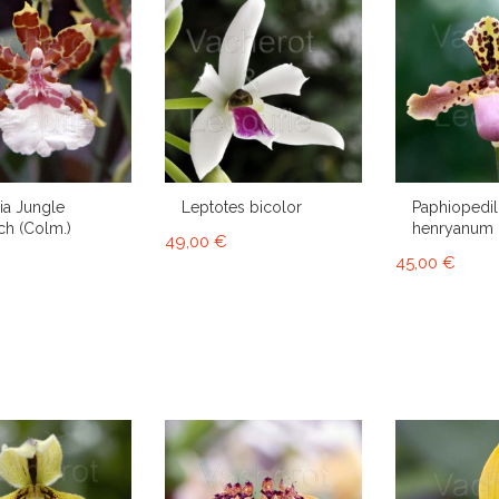
a Jungle
Leptotes bicolor
Paphiopedi
h (Colm.)
henryanum
49,00 €
45,00 €