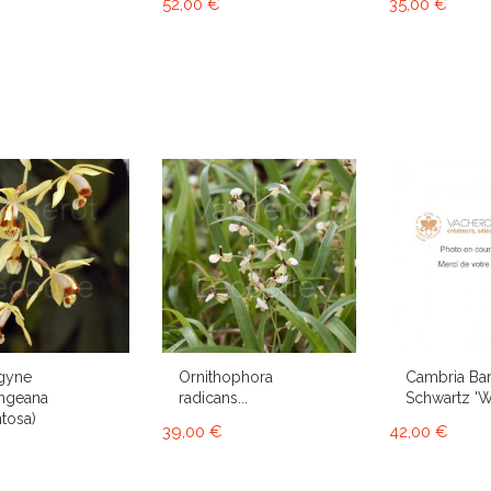
52,00 €
35,00 €
gyne
Ornithophora
Cambria Bar
ngeana
radicans...
Schwartz 'Wh
tosa)
39,00 €
42,00 €