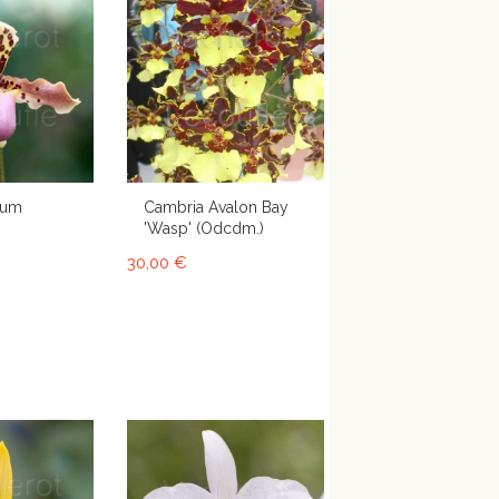
lum
Cambria Avalon Bay
'Wasp' (Odcdm.)
30,00 €