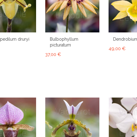
pedilum druryi
Bulbophyllum
Dendrobium
picturatum
49,00 €
37,00 €