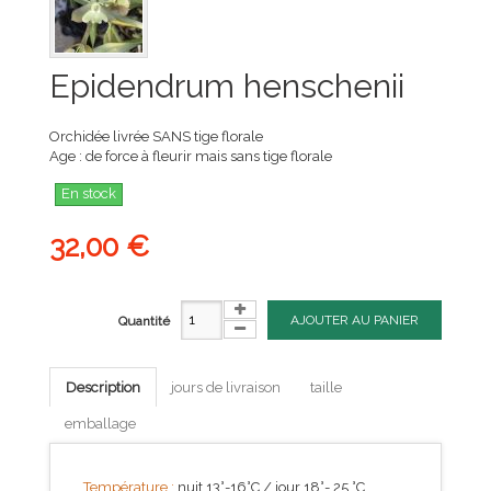
Epidendrum henschenii
Orchidée livrée SANS tige florale
Age : de force à fleurir mais sans tige florale
En stock
32,00 €
AJOUTER AU PANIER
Quantité
Description
jours de livraison
taille
emballage
Température :
nuit 13°-16°C / jour 18°- 25 °C