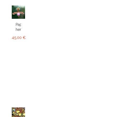
Paphiopedilum
henryanum
45,00 €