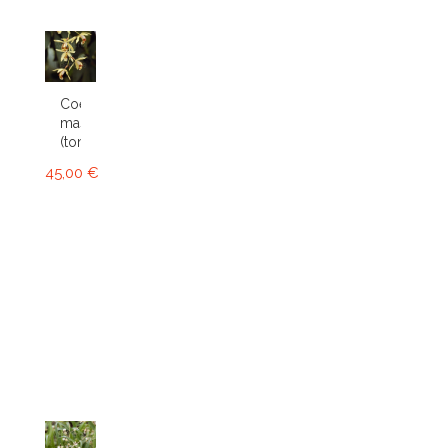
Coelogyne
massangeana
(tomentosa)
45,00 €