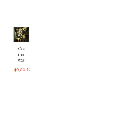
Coelogyne
massangeana
(tomentosa)
40,00 €