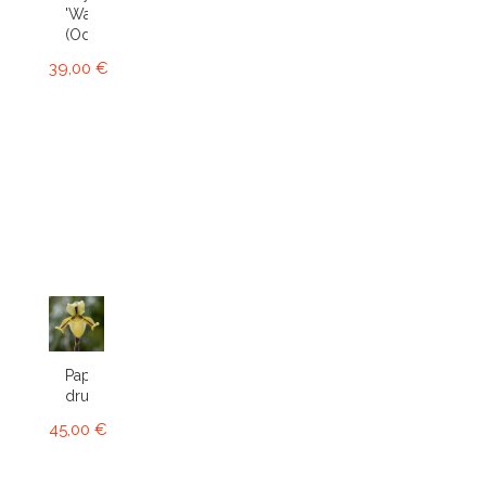
'Wasp'
(Odcdm.)
39,00 €
Paphiopedilum
druryi
45,00 €