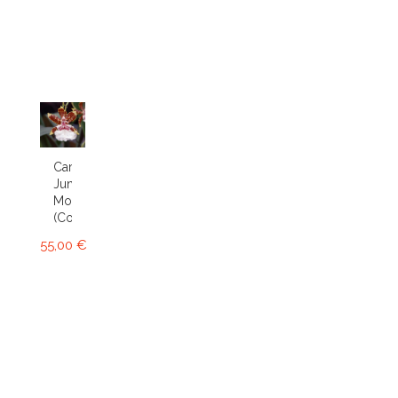
Cambria
Jungle
Monarch
(Colm.)
55,00 €