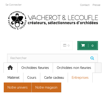
Se Connecter
Contact
Presse
0
0
Orchidées fleuries
Orchidées non fleuries
Matériel
Cours
Carte cadeau
Entreprises
Notre univers
Notre magasin