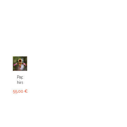
Paphiopedilum
hirsutissimum
55,00 €