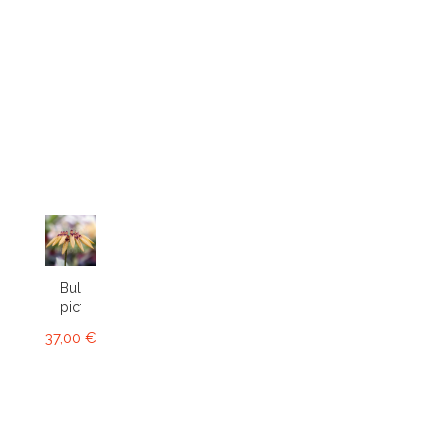
Bulbophyllum
picturatum
37,00 €