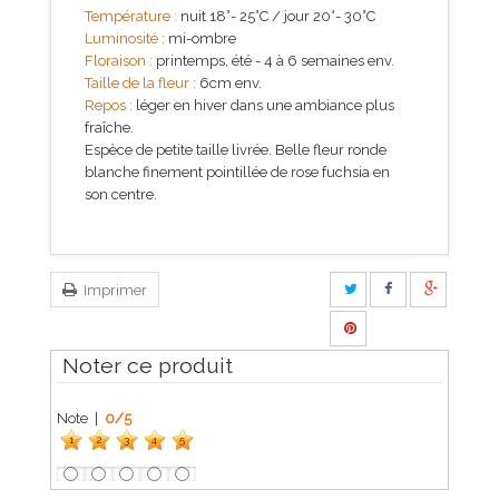
Température :
nuit 18°- 25°C / jour 20°- 30°C
Luminosité :
mi-ombre
Floraison :
printemps, été - 4 à 6 semaines env.
Taille de la fleur :
6cm env.
Repos :
léger en hiver dans une ambiance plus
fraîche.
Espèce de petite taille livrée. Belle fleur ronde
blanche finement pointillée de rose fuchsia en
son centre.
Imprimer
Noter ce produit
Note |
0
/
5
1
2
3
4
5