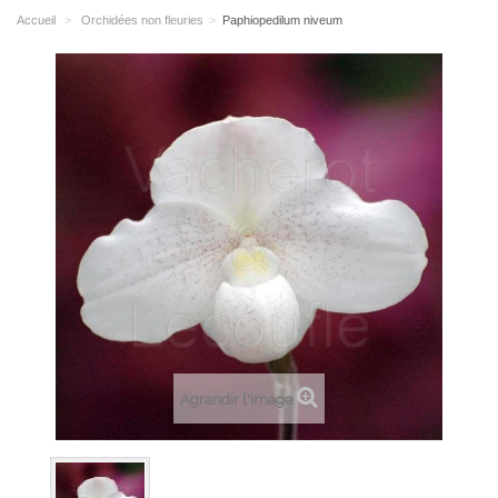
Accueil
>
Orchidées non fleuries
>
Paphiopedilum niveum
Agrandir l'image