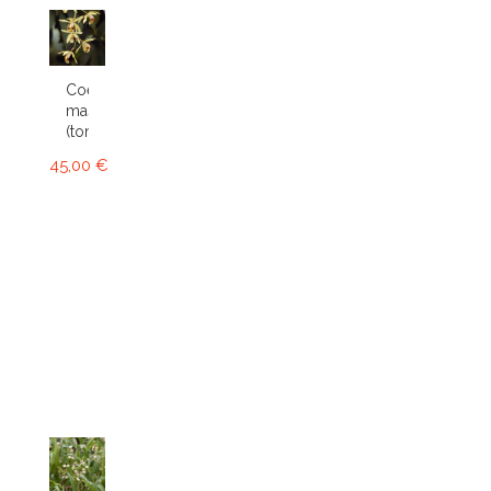
Coelogyne
massangeana
(tomentosa)
45,00 €