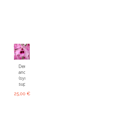
Dendrobium
anosmum
(syn.
superbum)
25,00 €