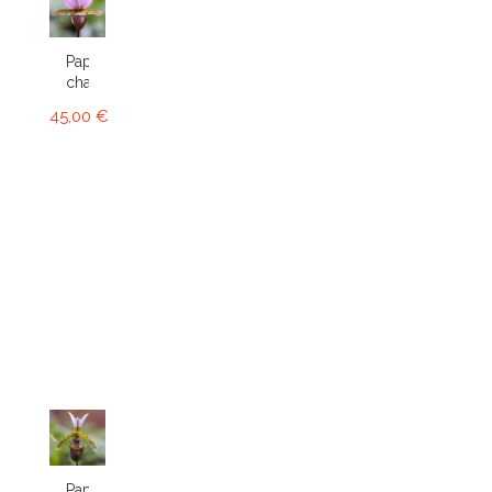
Paphiopedilum
charlesworthii
45,00 €
Paphiopedilum