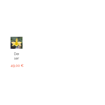
Dendrobium
senile
49,00 €