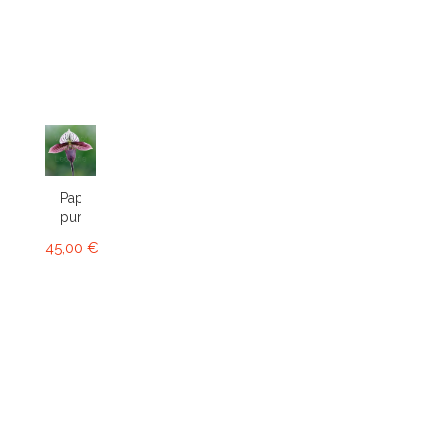
Paphiopedilum
purpuratum
45,00 €