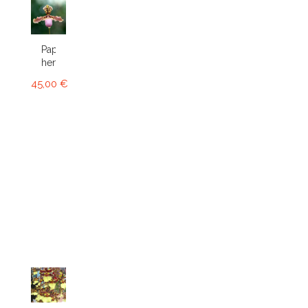
Paphiopedilum
henryanum
45,00 €