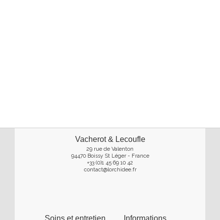
Vacherot & Lecoufle
29 rue de Valenton
94470 Boissy St Léger - France
+33 (0)1 45 69 10 42
contact@lorchidee.fr
Soins et entretien
Informations