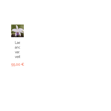
Laelia
anceps
var.
veitchiana
55,00 €