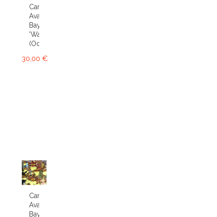
Cambria
Avalon
Bay
'Wasp'
(Odcdm.)
30,00 €
Cambria
Avalon
Bay