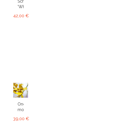
Schwartz
'White'...
42,00 €
Oncidium
montanum
39,00 €