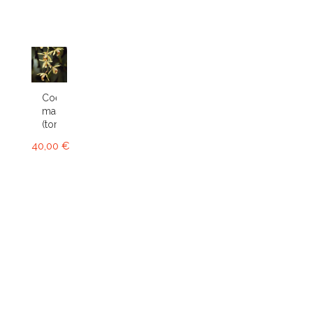
Coelogyne
massangeana
(tomentosa)
40,00 €