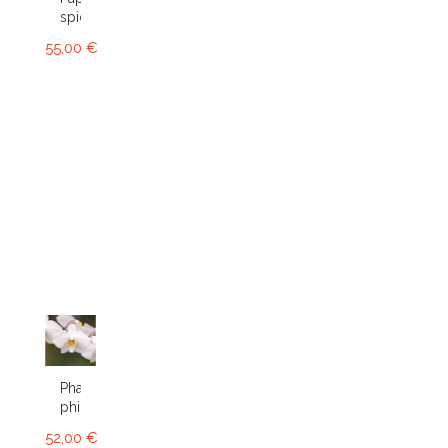
spicerianum
55,00 €
Phalaenopsis
philippinensis
52,00 €