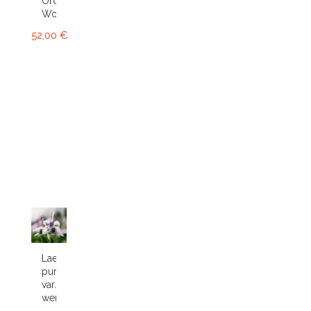
Orchid
World
52,00 €
Laelia
purpurata
var.
werkhauseri