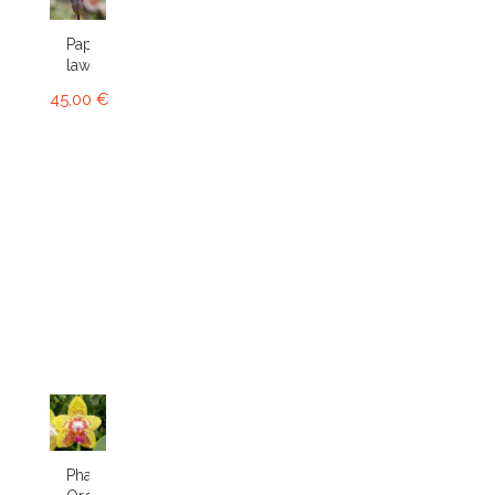
Paphiopedilum
lawrenceanum
45,00 €
Phalaenopsis