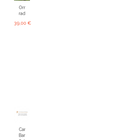
Ornithophora
radicans...
39,00 €
Cambria
Bartley