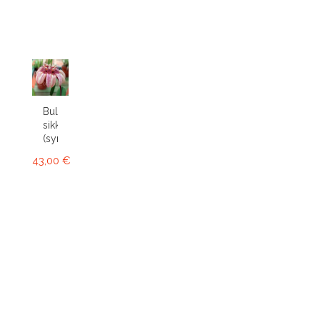
Bulbophyllum
sikkimense
(syn....
43,00 €