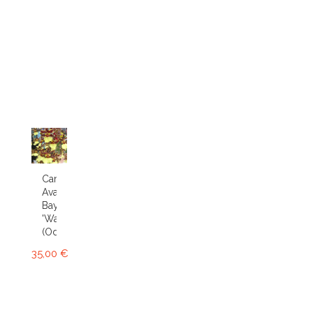
Cambria
Avalon
Bay
'Wasp'
(Odcdm.)
35,00 €