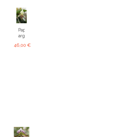
Paphiopedilum
argus
46,00 €