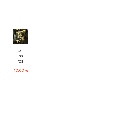
Coelogyne
massangeana
(tomentosa)
40,00 €