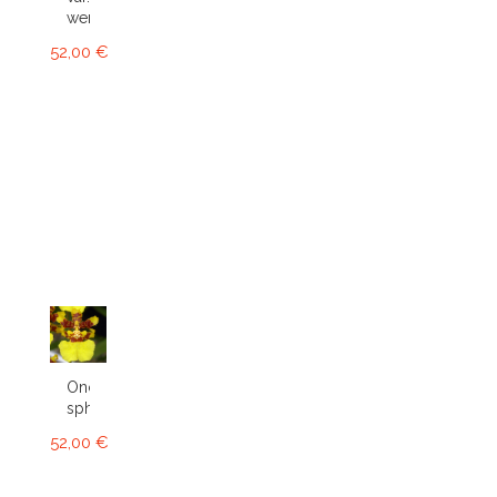
werkhauseri
52,00 €
Oncidium
sphacelatum
52,00 €