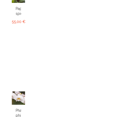
Paphiopedilum
spicerianum
55,00 €
Phalaenopsis
philippinensis