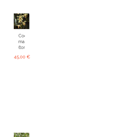
Coelogyne
massangeana
(tomentosa)
45,00 €