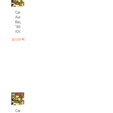
Cambria
Avalon
Bay
'Wasp'
(Odcdm.)
30,00 €
Cambria