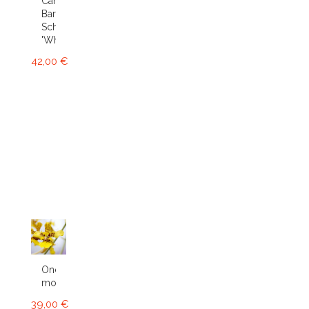
Cambria
Bartley
Schwartz
'White'...
42,00 €
Oncidium
montanum
39,00 €