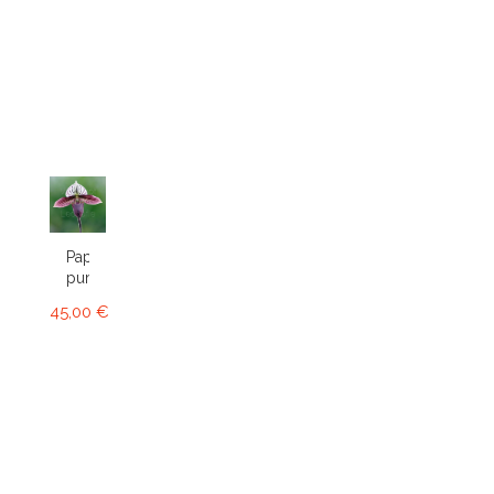
Paphiopedilum
purpuratum
45,00 €