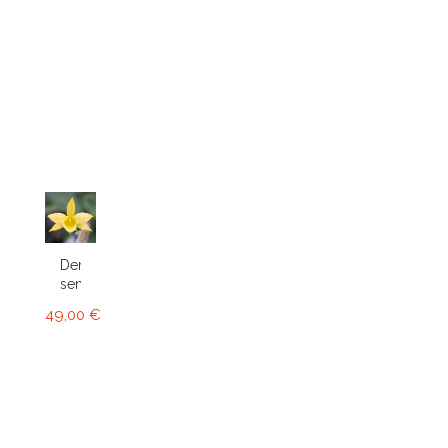
Dendrobium
senile
49,00 €