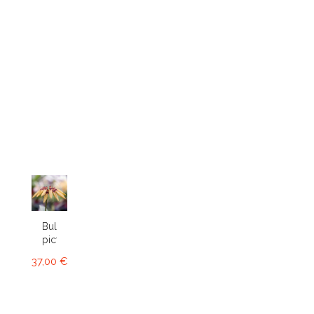
Bulbophyllum
picturatum
37,00 €