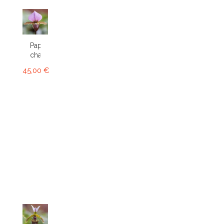
Paphiopedilum
charlesworthii
45,00 €