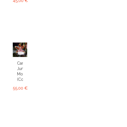
45,00 €
Cambria
Jungle
Monarch
(Colm.)
55,00 €