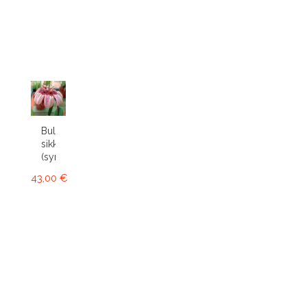
Bulbophyllum
sikkimense
(syn....
43,00 €