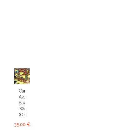
Cambria
Avalon
Bay
'Wasp'
(Odcdm.)
35,00 €