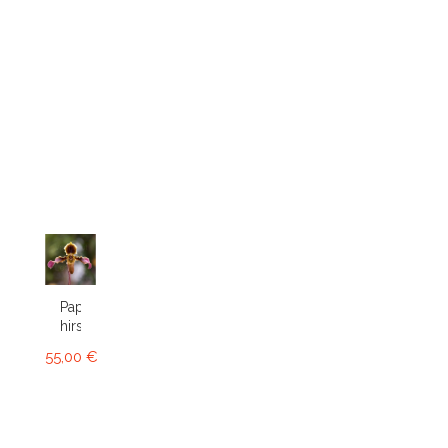
Paphiopedilum
hirsutissimum
55,00 €