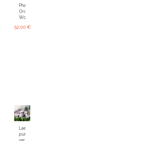
Phalaenopsis
Orchid
World
52,00 €
Laelia
purpurata
var.