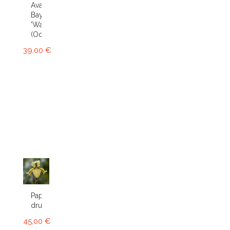
Avalon
Bay
'Wasp'
(Odcdm.)
39,00 €
Paphiopedilum
druryi
45,00 €