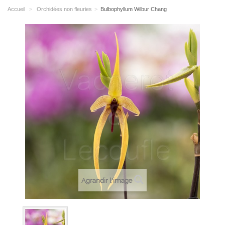
Accueil
>
Orchidées non fleuries
>
Bulbophyllum Wilbur Chang
Agrandir l'image