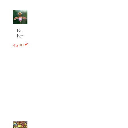
Paphiopedilum
henryanum
45,00 €