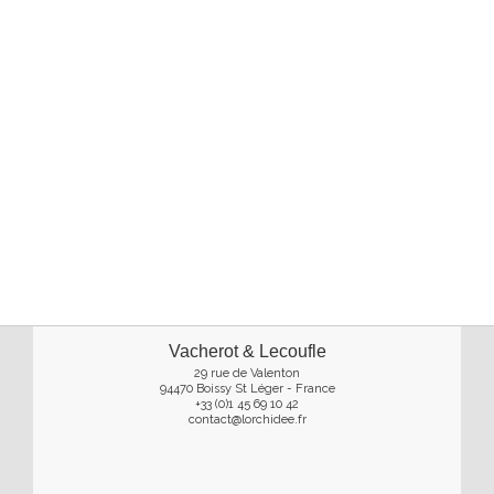
Vacherot & Lecoufle
29 rue de Valenton
94470 Boissy St Léger - France
+33 (0)1 45 69 10 42
contact@lorchidee.fr