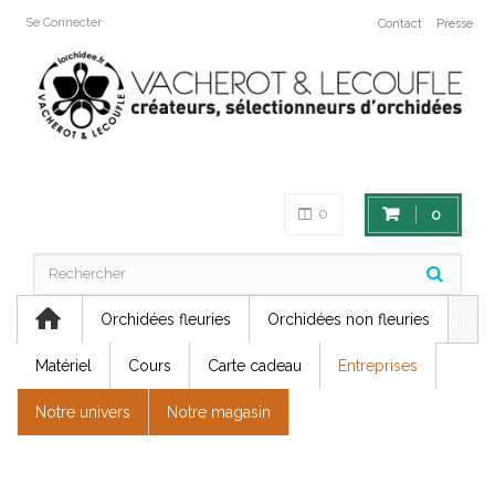
Se Connecter
Contact
Presse
0
0
Orchidées fleuries
Orchidées non fleuries
Matériel
Cours
Carte cadeau
Entreprises
Notre univers
Notre magasin