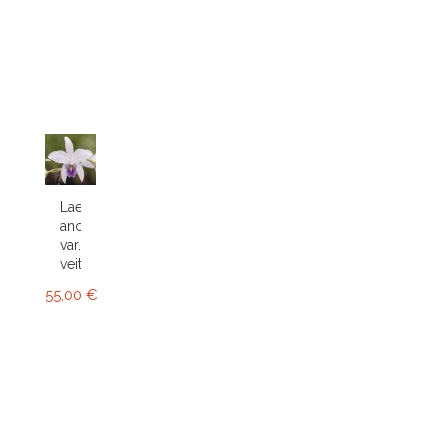
Laelia
anceps
var.
veitchiana
55,00 €