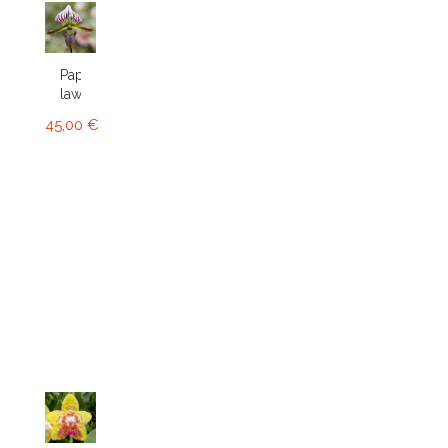
Paphiopedilum
lawrenceanum
45,00 €