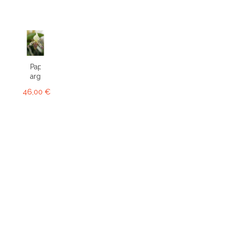
Paphiopedilum
argus
46,00 €