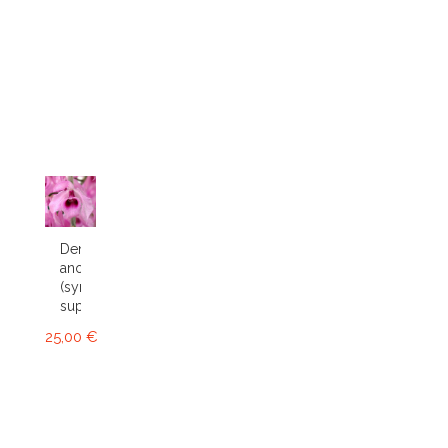
Dendrobium
anosmum
(syn.
superbum)
25,00 €