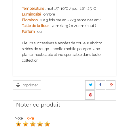
Température
: nuit 15°-16°C / jour 18°- 25 °C
Luminosité
: ombre
Floraison
: 2 à 3 fois par an - 2/3 semaines env.
Taille de la fleur
: 7cm (larg.) x 20cm (haut.)
Parfum
: oui
Fleurs successives élancées de couleur abricot
striées de rouge. Labelle mobile pourpre. Une
plante inoubliable et indispensable dans toute
collection.
Imprimer
Noter ce produit
Note |
0
/
5
1
2
3
4
5