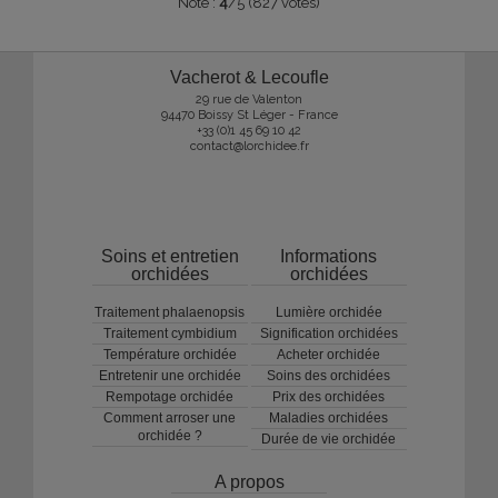
Note :
4
/5 (827 votes)
Vacherot & Lecoufle
29 rue de Valenton
94470 Boissy St Léger - France
+33 (0)1 45 69 10 42
contact@lorchidee.fr
Soins et entretien
Informations
orchidées
orchidées
Traitement phalaenopsis
Lumière orchidée
Traitement cymbidium
Signification orchidées
Température orchidée
Acheter orchidée
Entretenir une orchidée
Soins des orchidées
Rempotage orchidée
Prix des orchidées
Comment arroser une
Maladies orchidées
orchidée ?
Durée de vie orchidée
A propos