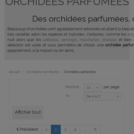
ORCHIDÉES PARFUMÉES
Des orchidées parfumées, ou
Beaucoup d'orchidées sont agréablement odorantes et allient la beauté 
très variable selon les espèces et hybrides. Certaines, comme les
an
nuit alors que les
cattleyas
,
aerangis
,
maxillarias
,
brassias
et bien 
sélection est vaste et vous permettra de choisir une
orchidée parf
appartement, à la maison ou en serre.
Accueil
>
Orchidées non fleuries
>
Orchidées parfumées
Montrer
par page
12
Tri
De A à Z
Afficher tout
Précédent
1
2
3
4
...
8