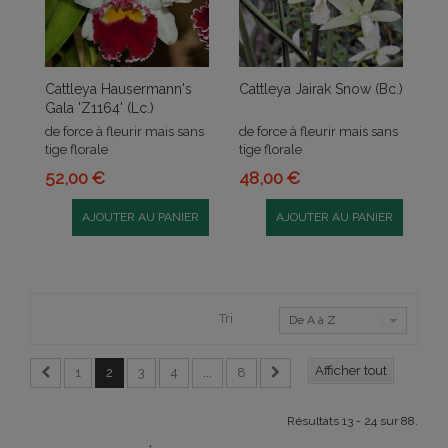
Cattleya Hausermann's
Cattleya Jairak Snow (Bc.)
Gala 'Z1164' (Lc.)
de force à fleurir mais sans
de force à fleurir mais sans
tige florale
tige florale
52,00 €
48,00 €
AJOUTER AU PANIER
AJOUTER AU PANIER
Tri
De A à Z
Afficher tout
1
2
3
4
...
8
Résultats 13 - 24 sur 88.