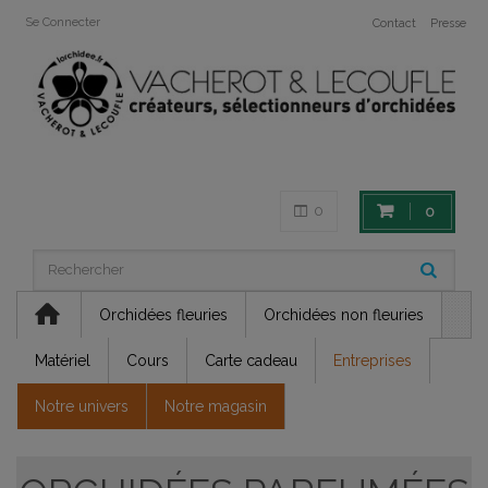
Se Connecter
Contact
Presse
0
0
Orchidées fleuries
Orchidées non fleuries
Matériel
Cours
Carte cadeau
Entreprises
Notre univers
Notre magasin