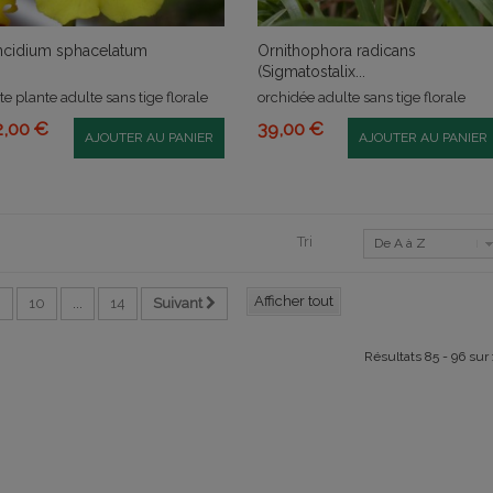
cidium sphacelatum
Ornithophora radicans
(Sigmatostalix...
rte plante adulte sans tige florale
orchidée adulte sans tige florale
2,00 €
39,00 €
AJOUTER AU PANIER
AJOUTER AU PANIER
Tri
De A à Z
Afficher tout
9
10
...
14
Suivant
Résultats 85 - 96 sur 