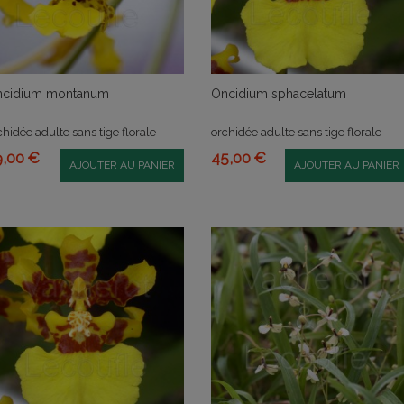
cidium montanum
Oncidium sphacelatum
chidée adulte sans tige florale
orchidée adulte sans tige florale
9,00 €
45,00 €
AJOUTER AU PANIER
AJOUTER AU PANIER