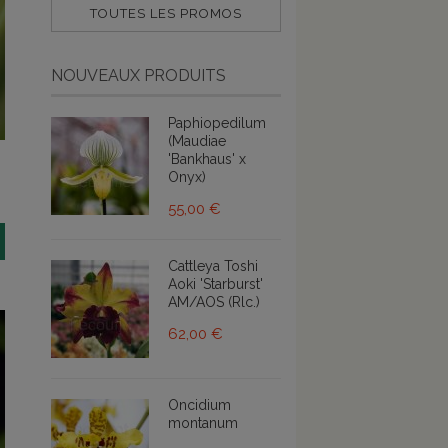
TOUTES LES PROMOS
NOUVEAUX PRODUITS
Paphiopedilum
(Maudiae
'Bankhaus' x
Onyx)
55,00 €
Cattleya Toshi
Aoki 'Starburst'
AM/AOS (Rlc.)
62,00 €
Oncidium
montanum