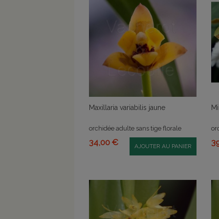
Maxillaria variabilis jaune
Mi
orchidée adulte sans tige florale
or
34,00 €
3
AJOUTER AU PANIER