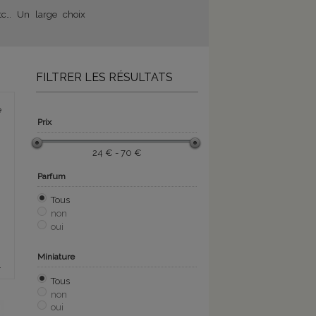
etc… Un large choix
FILTRER LES RÉSULTATS
e
Prix
24 € - 70 €
Parfum
Tous
non
oui
Miniature
.
Tous
non
oui