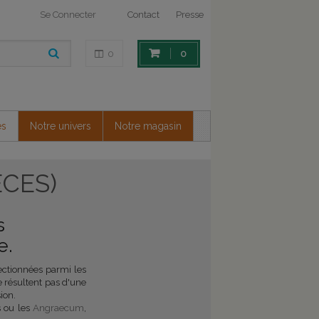
Se Connecter
Contact
Presse
0
0
es
Notre univers
Notre magasin
CES)
s
e.
lectionnées parmi les
 résultent pas d'une
ion.
 ou les
Angraecum
,