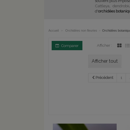
souvent plus imposa
Cattleya
,
dendrobi
d'
orchidées botaniq
Accueil
>
Orchidées non fleuries
>
Orchidées botaniqu
Afficher :
Comparer
Afficher tout
Précédent
1