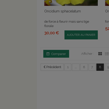
Oncidium sphacelatum
On
de force à fleurir mais sans tige
fo
florale
5
30,00 €
AJOUTER AU PANIER
Afficher :
Comparer
Précédent
1
...
6
7
8