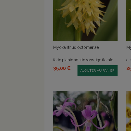
Myoxanthus octomeriae
My
forte plante adulte sans tige florale
or
35,00 €
2
AJOUTER AU PANIER