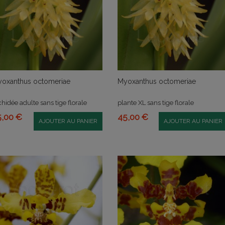
oxanthus octomeriae
Myoxanthus octomeriae
chidée adulte sans tige florale
plante XL sans tige florale
5,00 €
45,00 €
AJOUTER AU PANIER
AJOUTER AU PANIER