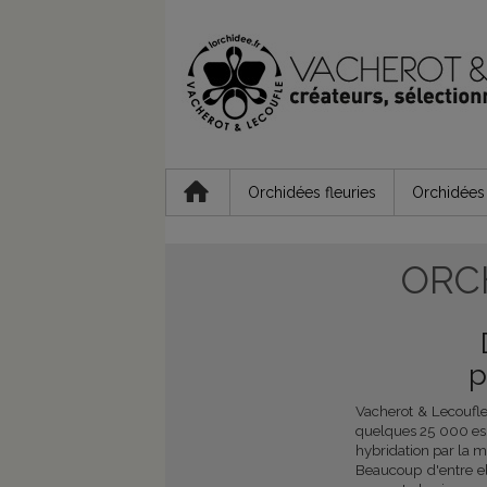
Orchidées fleuries
Orchidées 
ORC
p
Vacherot & Lecoufl
quelques 25 000 esp
hybridation par la m
Beaucoup d'entre e