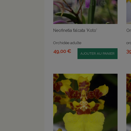
Neofinetia falcata 'Koto'
On
Orchidée adulte
or
49,00 €
3
AJOUTER AU PANIER