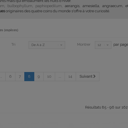
nts mais qui embaument les nuits d'hiver.
um
,
bulbophyllum
,
paphiopedilum
, aerangis, amesiella, angraecum, 
ues
originaires des quatre coins du monde s'offre à votre curiosité.
es (espèces)
Tri
Montrer
par pag
De A à Z
12
...
6
7
8
9
10
...
14
Suivant
Résultats 85 - 96 sur 162