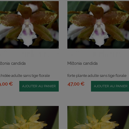
ltonia candida
Miltonia candida
chidée adulte sans tige florale
forte plante adulte sans tige florale
9,00 €
47,00 €
AJOUTER AU PANIER
AJOUTER AU PANIER