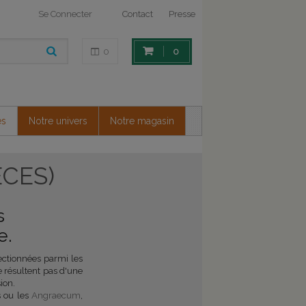
Se Connecter
Contact
Presse
0
0
es
Notre univers
Notre magasin
CES)
s
e.
lectionnées parmi les
 résultent pas d'une
ion.
 ou les
Angraecum
,