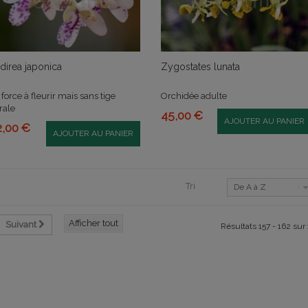
direa japonica
Zygostates lunata
 force à fleurir mais sans tige
Orchidée adulte
orale
45,00 €
AJOUTER AU PANIER
2,00 €
AJOUTER AU PANIER
Tri
De A à Z
Afficher tout
Suivant
Résultats 157 - 162 sur 