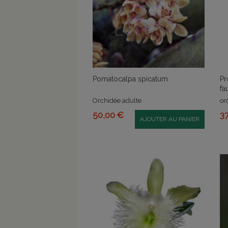
Pomatocalpa spicatum
Pr
fa
Orchidée adulte
or
50,00 €
3
AJOUTER AU PANIER