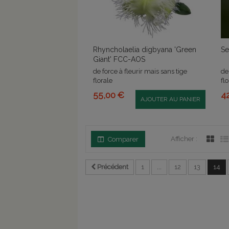
Rhyncholaelia digbyana 'Green
Se
Giant' FCC-AOS
de force à fleurir mais sans tige
de
florale
fl
55,00 €
4
AJOUTER AU PANIER
Afficher :
Comparer
Précédent
1
...
12
13
14