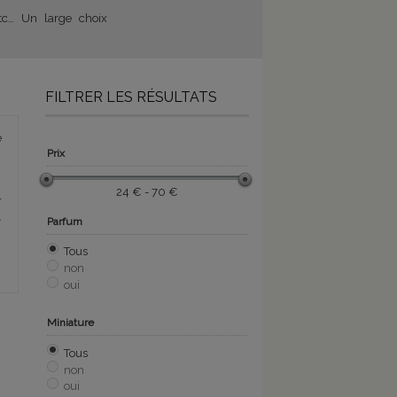
etc… Un large choix
FILTRER LES RÉSULTATS
e
Prix
24 € - 70 €
r
.
Parfum
Tous
non
oui
Miniature
Tous
non
oui