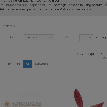
nts mais qui embaument les nuits d'hiver.
um
,
bulbophyllum
,
paphiopedilum
, aerangis, amesiella, angraecum, 
ues
originaires des quatre coins du monde s'offre à votre curiosité.
es (espèces)
Tri
Montrer
par pag
De A à Z
12
Résultats 157 - 162 su
162
...
12
13
14
Suivant