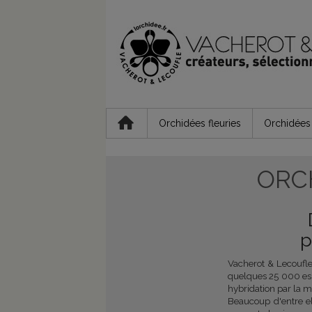
Orchidées fleuries
Orchidées 
ORC
p
Vacherot & Lecoufl
quelques 25 000 esp
hybridation par la m
Beaucoup d'entre e