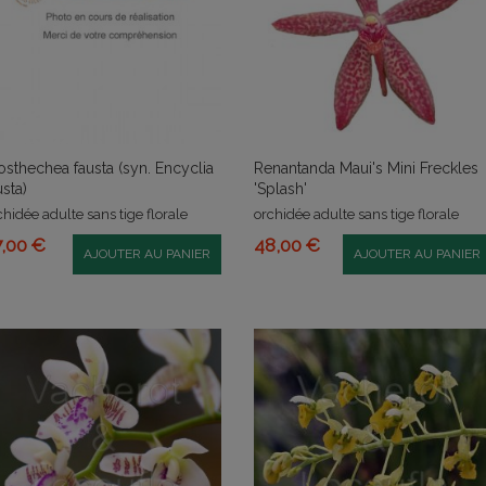
osthechea fausta (syn. Encyclia
Renantanda Maui's Mini Freckles
usta)
'Splash'
chidée adulte sans tige florale
orchidée adulte sans tige florale
7,00 €
48,00 €
AJOUTER AU PANIER
AJOUTER AU PANIER