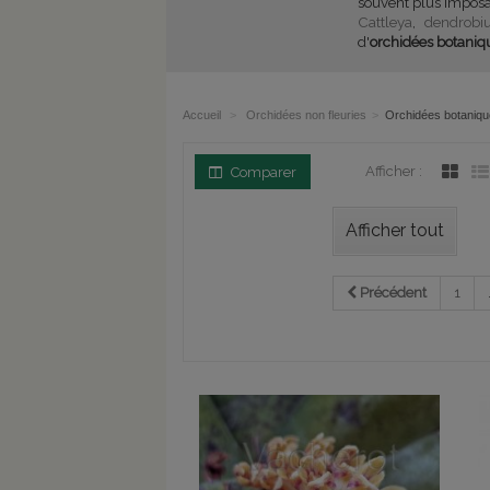
souvent plus imposa
Cattleya
,
dendrobi
d'
orchidées botaniq
Accueil
>
Orchidées non fleuries
>
Orchidées botaniqu
Afficher :
Comparer
Afficher tout
Précédent
1