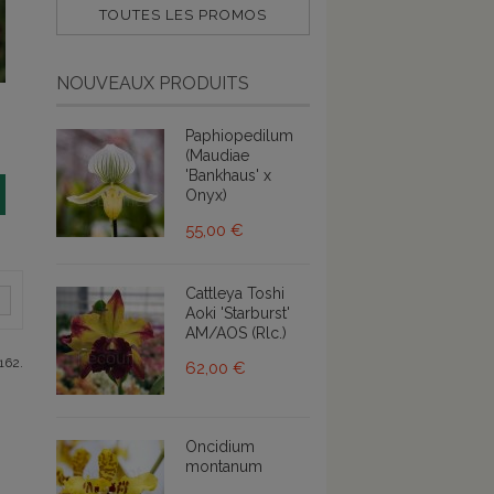
TOUTES LES PROMOS
NOUVEAUX PRODUITS
Paphiopedilum
(Maudiae
'Bankhaus' x
Onyx)
55,00 €
Cattleya Toshi
Aoki 'Starburst'
AM/AOS (Rlc.)
162.
62,00 €
Oncidium
montanum