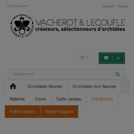
Se Connecter
Contact
Presse
0
0
Orchidées fleuries
Orchidées non fleuries
Matériel
Cours
Carte cadeau
Entreprises
Notre univers
Notre magasin