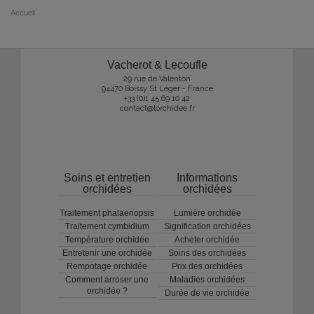
Accueil
Vacherot & Lecoufle
29 rue de Valenton
94470 Boissy St Léger - France
+33 (0)1 45 69 10 42
contact@lorchidee.fr
Soins et entretien
Informations
orchidées
orchidées
Traitement phalaenopsis
Lumière orchidée
Traitement cymbidium
Signification orchidées
Température orchidée
Acheter orchidée
Entretenir une orchidée
Soins des orchidées
Rempotage orchidée
Prix des orchidées
Comment arroser une
Maladies orchidées
orchidée ?
Durée de vie orchidée