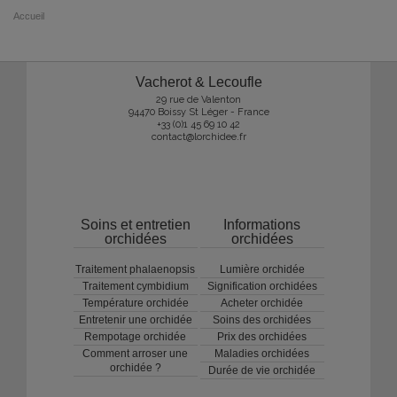
Accueil
Vacherot & Lecoufle
29 rue de Valenton
94470 Boissy St Léger - France
+33 (0)1 45 69 10 42
contact@lorchidee.fr
Soins et entretien
Informations
orchidées
orchidées
Traitement phalaenopsis
Lumière orchidée
Traitement cymbidium
Signification orchidées
Température orchidée
Acheter orchidée
Entretenir une orchidée
Soins des orchidées
Rempotage orchidée
Prix des orchidées
Comment arroser une
Maladies orchidées
orchidée ?
Durée de vie orchidée