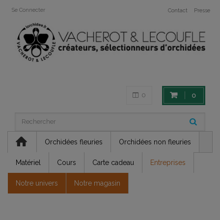
Se Connecter
Contact
Presse
0
0
Orchidées fleuries
Orchidées non fleuries
Matériel
Cours
Carte cadeau
Entreprises
Notre univers
Notre magasin